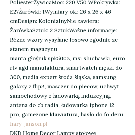
PoliesterŻywicaMoc: 220 V50 WPokrywka:
E27Żarówki: 1Wymiary ok.: 26 x 26 x 46
cmDesign: KolonialnyNie zawiera:
ŻarówkaSztuk: 2 SztukWażne informacje:
Różne wzory wysyłane losowo zgodnie ze
stanem magazynu
manta głośnik spk5003, msi sluchawki, euro
rtv agd manufaktura, smartwatch męski do
300, media expert środa śląska, samsung
galaxy z flip3, masazer do plecow, uchwyt
samochodowy z ładowarką indukcyjną,
antena do cb radia, ładowarka iphone 12
pro, gamezone klawiatura, hasło do folderu
hary-janson.pl
DKD Home Decor Lampy stołowe