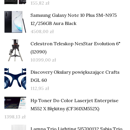
155,82
zł
Samsung Galaxy Note 10 Plus SM-N975
12/256GB Aura Black
4508,00
zł
Celestron Teleskop NexStar Evolution 6"
(12090)
10399,00
zł
Discovery Okulary powiększające Crafts
DGL 60
112,95
zł
Hp Toner Do Color Laserjet Enterprise
M552 X Błękitny (CF361XM552X)
1398,13
zł
Lampa Trio Lighting 515700132 Sabia Trio