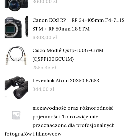
3600,00
zł
Canon EOS RP + RF 24-105mm F4-7.1 IS
STM + RF 50mm 1.8 STM
6308,00
zł
Cisco Moduł Qsfp-100G-Cu1M
(QSFP100GCU1M)
2555,45
zł
Levenhuk Atom 20X50 67683
344,00
zł
niezawodność oraz różnorodność
pojemności. To rozwiązanie
przeznaczone dla profesjonalnych
fotografów i filmowców