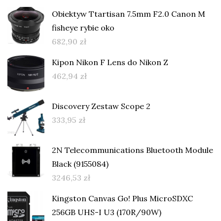
Obiektyw Ttartisan 7.5mm F2.0 Canon M
fisheye rybie oko
682,90
zł
Kipon Nikon F Lens do Nikon Z
462,94
zł
Discovery Zestaw Scope 2
333,95
zł
2N Telecommunications Bluetooth Module
Black (9155084)
3246,53
zł
Kingston Canvas Go! Plus MicroSDXC
256GB UHS-I U3 (170R/90W)