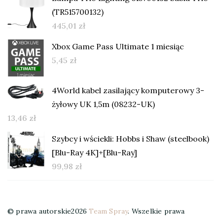
(TR515700132)
445,01
zł
Xbox Game Pass Ultimate 1 miesiąc
5,45
zł
4World kabel zasilający komputerowy 3-
żyłowy UK 1,5m (08232-UK)
13,46
zł
Szybcy i wściekli: Hobbs i Shaw (steelbook)
[Blu-Ray 4K]+[Blu-Ray]
99,98
zł
© prawa autorskie2026
Team Spray
. Wszelkie prawa