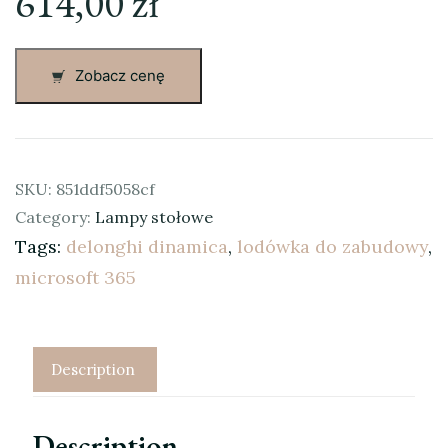
614,00
zł
Zobacz cenę
SKU:
851ddf5058cf
Category:
Lampy stołowe
Tags:
delonghi dinamica
,
lodówka do zabudowy
,
microsoft 365
Description
Description