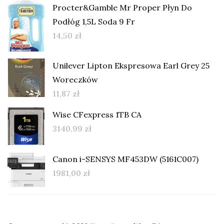
Procter&Gamble Mr Proper Płyn Do
Podłóg 1,5L Soda 9 Fr
14,50
zł
Unilever Lipton Ekspresowa Earl Grey 25
Woreczków
11,87
zł
Wise CFexpress 1TB CA
3140,99
zł
Canon i-SENSYS MF453DW (5161C007)
1981,00
zł