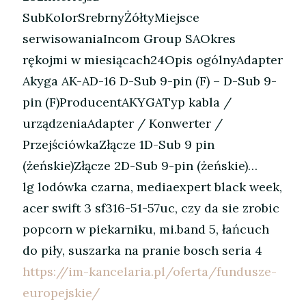
SubKolorSrebrnyŻółtyMiejsce
serwisowaniaIncom Group SAOkres
rękojmi w miesiącach24Opis ogólnyAdapter
Akyga AK-AD-16 D-Sub 9-pin (F) – D-Sub 9-
pin (F)ProducentAKYGATyp kabla /
urządzeniaAdapter / Konwerter /
PrzejściówkaZłącze 1D-Sub 9 pin
(żeńskie)Złącze 2D-Sub 9-pin (żeńskie)…
lg lodówka czarna, mediaexpert black week,
acer swift 3 sf316-51-57uc, czy da sie zrobic
popcorn w piekarniku, mi.band 5, łańcuch
do piły, suszarka na pranie bosch seria 4
https://im-kancelaria.pl/oferta/fundusze-
europejskie/