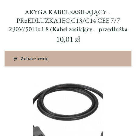
AKYGA KABEL zASILAJĄCY –
PRzEDŁUŻKA IEC C13/C14 CEE 7/7
230V/50Hz 1.8 (Kabel zasilający – przedłużka
AK-PC-003 IEC C13/C14 CEE 7/7 230V/50Hz
10,01
zł
1.8m – AK
Zobacz cenę