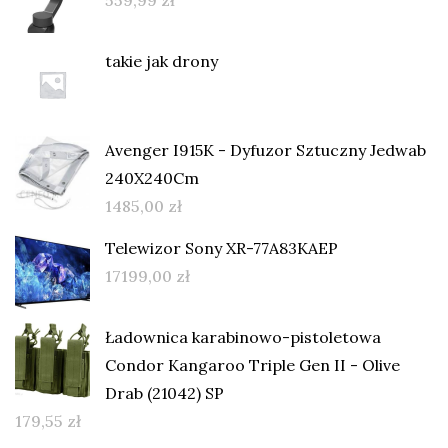
takie jak drony
Avenger I915K - Dyfuzor Sztuczny Jedwab
240X240Cm
1485,00
zł
Telewizor Sony XR-77A83KAEP
17199,00
zł
Ładownica karabinowo-pistoletowa
Condor Kangaroo Triple Gen II - Olive
Drab (21042) SP
179,55
zł