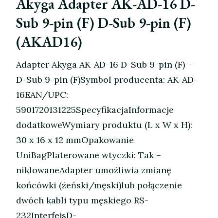
Akyga Adapter AK-AD-16 D-
Sub 9-pin (F) D-Sub 9-pin (F)
(AKAD16)
Adapter Akyga AK-AD-16 D-Sub 9-pin (F) –
D-Sub 9-pin (F)Symbol producenta: AK-AD-
16EAN/UPC:
5901720131225SpecyfikacjaInformacje
dodatkoweWymiary produktu (L x W x H):
30 x 16 x 12 mmOpakowanie
UniBagPlaterowane wtyczki: Tak –
niklowaneAdapter umożliwia zmianę
końcówki (żeński/męski)lub połączenie
dwóch kabli typu męskiego RS-
232InterfejsD-