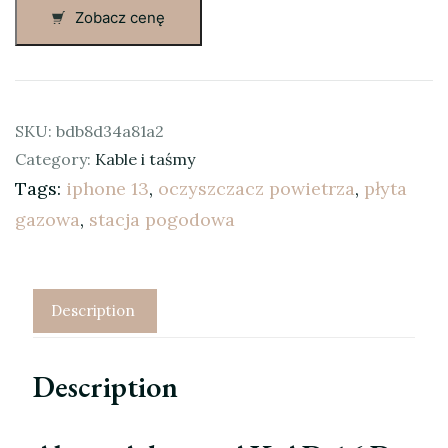
Zobacz cenę
SKU:
bdb8d34a81a2
Category:
Kable i taśmy
Tags:
iphone 13
,
oczyszczacz powietrza
,
płyta
gazowa
,
stacja pogodowa
Description
Description