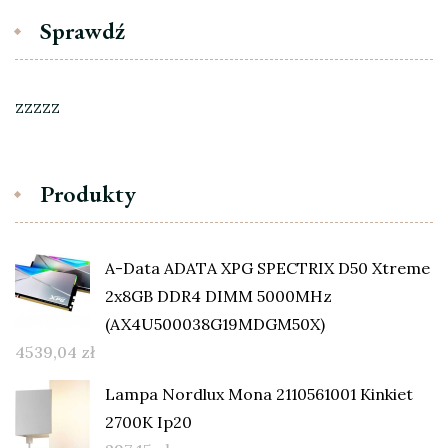
Sprawdź
zzzzz
Produkty
A-Data ADATA XPG SPECTRIX D50 Xtreme
2x8GB DDR4 DIMM 5000MHz
(AX4U500038G19MDGM50X)
4539,04
zł
Lampa Nordlux Mona 2110561001 Kinkiet
2700K Ip20