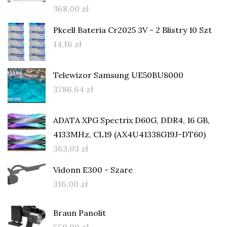
368,00
zł
Pkcell Bateria Cr2025 3V - 2 Blistry 10 Szt
14,16
zł
Telewizor Samsung UE50BU8000
3786,64
zł
ADATA XPG Spectrix D60G, DDR4, 16 GB,
4133MHz, CL19 (AX4U41338G19J-DT60)
363,03
zł
Vidonn E300 - Szare
316,00
zł
Braun Panolit
559,99
zł