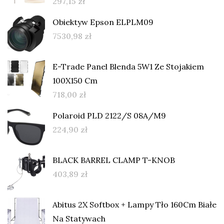
297,15
zł
Obiektyw Epson ELPLM09
7530,98
zł
E-Trade Panel Blenda 5W1 Ze Stojakiem
100X150 Cm
718,00
zł
Polaroid PLD 2122/S 08A/M9
224,90
zł
BLACK BARREL CLAMP T-KNOB
403,89
zł
Abitus 2X Softbox + Lampy Tło 160Cm Białe
Na Statywach