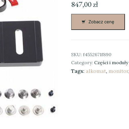
847,00
zł
Zobacz cenę
SKU:
f4552671f890
Category:
Części i moduł
Tags:
alkomat
,
monitor