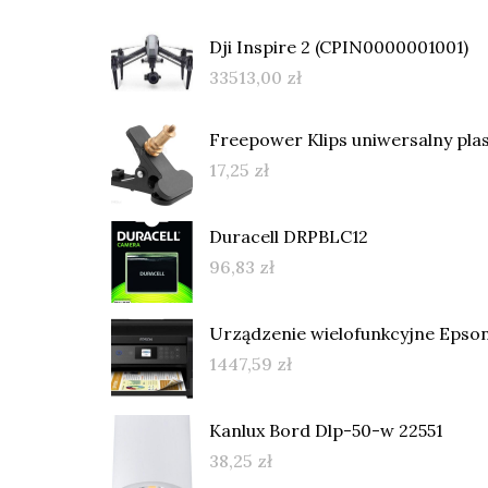
Dji Inspire 2 (CPIN0000001001)
33513,00
zł
Freepower Klips uniwersalny pla
17,25
zł
Duracell DRPBLC12
96,83
zł
Urządzenie wielofunkcyjne Epso
1447,59
zł
Kanlux Bord Dlp-50-w 22551
38,25
zł