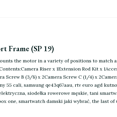
rt Frame (SP 19)
ts the motor in a variety of positions to match a v
y Contents:Camera Riser x 1Extension Rod Kit x 1Ac
a Screw B (3/8) x 2Camera Screw C (1/4) x 2Camera
ony 55 cali, samsung qe43q67aau, rtv euro agd kutno
elektryczna, siodełka rowerowe męskie, tani smartwa
box one, smartwatch damski jaki wybrać, the last of