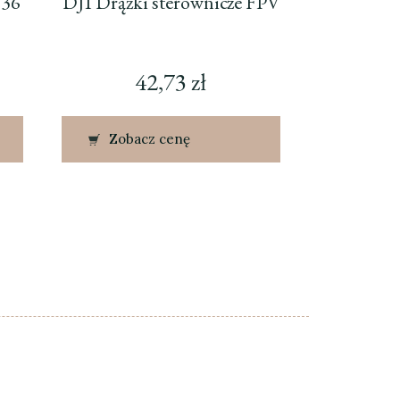
H36
DJI Drążki sterownicze FPV
42,73
zł
Zobacz cenę