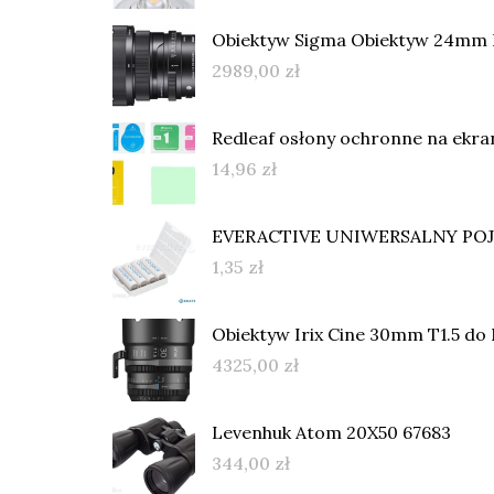
Obiektyw Sigma Obiektyw 24mm
2989,00
zł
Redleaf osłony ochronne na ekra
14,96
zł
EVERACTIVE UNIWERSALNY POJ
1,35
zł
Obiektyw Irix Cine 30mm T1.5 do
4325,00
zł
Levenhuk Atom 20X50 67683
344,00
zł