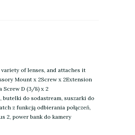
ariety of lenses, and attaches it
cessory Mount x 2Screw x 2Extension
 Screw D (3/8) x 2
, butelki do sodastream, suszarki do
tch z funkcją odbierania połączeń,
 us 2, power bank do kamery