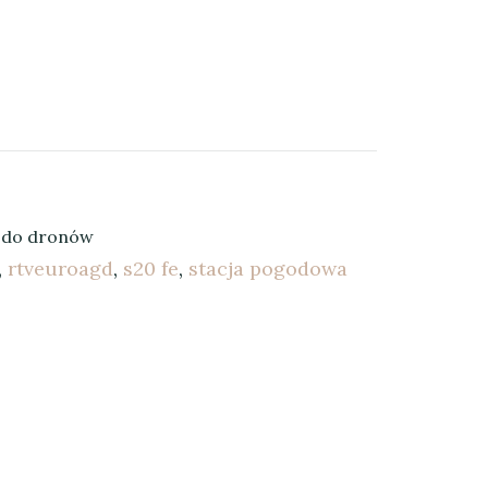
y do dronów
,
rtveuroagd
,
s20 fe
,
stacja pogodowa