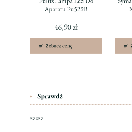
Puluz Lampa Led Do
Syma
Aparatu Pu529B
46,90
zł
Zobacz cenę
Sprawdź
zzzzz