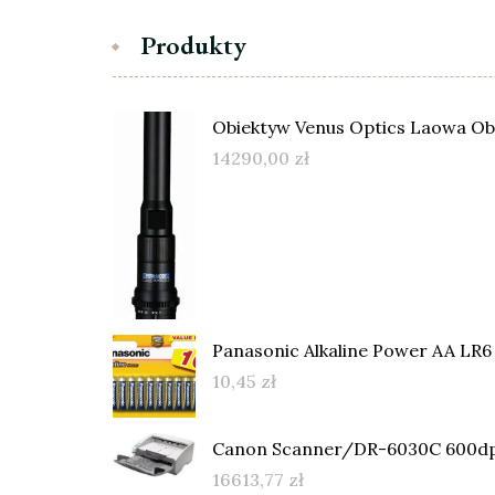
Produkty
Obiektyw Venus Optics Laowa Ob
14290,00
zł
Panasonic Alkaline Power AA LR6 1
10,45
zł
Canon Scanner/DR-6030C 600dp
16613,77
zł