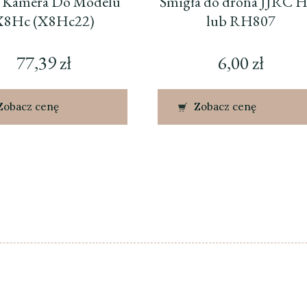
 Kamera Do Modelu
Śmigła do drona JJRC 
X8Hc (X8Hc22)
lub RH807
77,39
zł
6,00
zł
Zobacz cenę
Zobacz cenę