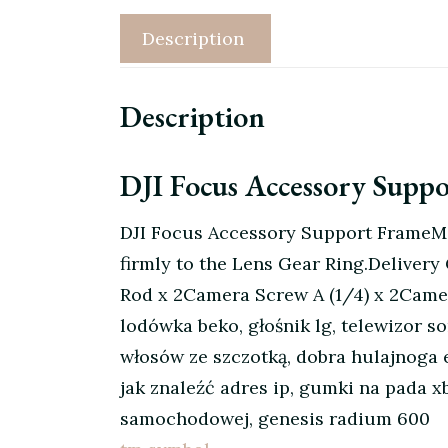
Description
Description
DJI Focus Accessory Suppo
DJI Focus Accessory Support FrameMoun
firmly to the Lens Gear Ring.Deliver
Rod x 2Camera Screw A (1/4) x 2Camer
lodówka beko, głośnik lg, telewizor s
włosów ze szczotką, dobra hulajnoga 
jak znaleźć adres ip, gumki na pada x
samochodowej, genesis radium 600