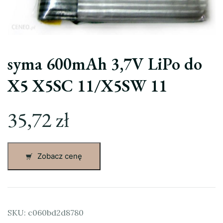
syma 600mAh 3,7V LiPo do
X5 X5SC 11/X5SW 11
35,72
zł
Zobacz cenę
SKU:
c060bd2d8780