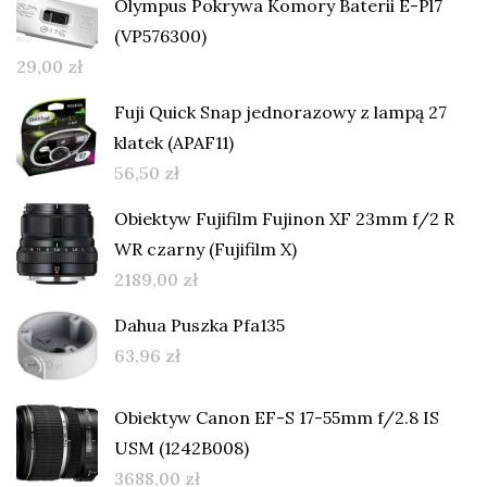
Olympus Pokrywa Komory Baterii E-Pl7
(VP576300)
29,00
zł
Fuji Quick Snap jednorazowy z lampą 27
klatek (APAF11)
56,50
zł
Obiektyw Fujifilm Fujinon XF 23mm f/2 R
WR czarny (Fujifilm X)
2189,00
zł
Dahua Puszka Pfa135
63,96
zł
Obiektyw Canon EF-S 17-55mm f/2.8 IS
USM (1242B008)
3688,00
zł