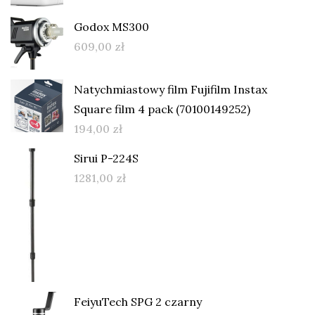
Godox MS300
609,00
zł
Natychmiastowy film Fujifilm Instax
Square film 4 pack (70100149252)
194,00
zł
Sirui P-224S
1281,00
zł
FeiyuTech SPG 2 czarny