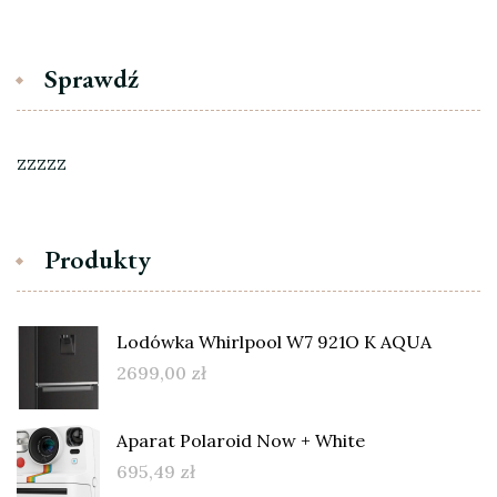
Sprawdź
zzzzz
Produkty
Lodówka Whirlpool W7 921O K AQUA
2699,00
zł
Aparat Polaroid Now + White
695,49
zł