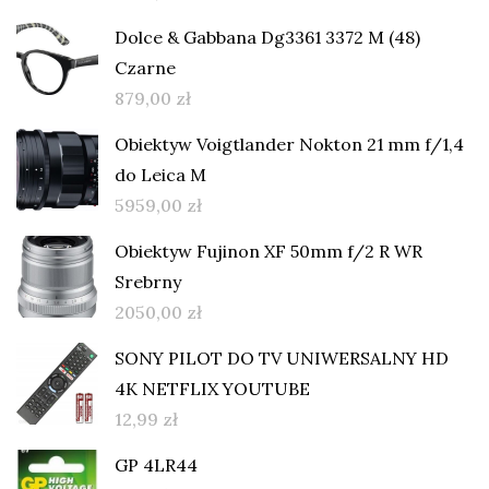
Dolce & Gabbana Dg3361 3372 M (48)
Czarne
879,00
zł
Obiektyw Voigtlander Nokton 21 mm f/1,4
do Leica M
5959,00
zł
Obiektyw Fujinon XF 50mm f/2 R WR
Srebrny
2050,00
zł
SONY PILOT DO TV UNIWERSALNY HD
4K NETFLIX YOUTUBE
12,99
zł
GP 4LR44