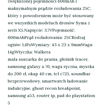
zwiększonej pojemności 600mAh i
maksymalnym prądzie rozładowania 25C,
który z powodzeniem może być stosowany
we wszystkich modelach dronów Syma z
serii X5.Napięcie: 3.7VPojemność:
600mAhPrąd rozładowania: 25CRodzaj
ogniw: LiPoWymiary: 43 x 23 x 9mmWaga:
14gWtyczka: Walkera
mala suszarka do prania, głośnik tracer,
samsung galaxy a 70, waga ręczna, myszka
do 200 zł, okap 40 cm, tcl c725, soundbar
bezprzewodowy, smartwatch ładowanie
indukcyjne, ghost recon breakpoint,
samsung a53, router ip, pad do playstation
5