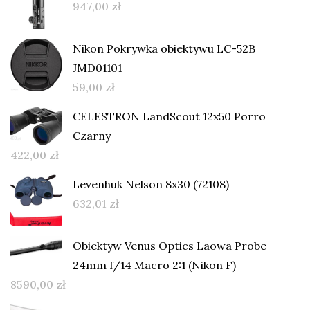
947,00
zł
Nikon Pokrywka obiektywu LC-52B
JMD01101
59,00
zł
CELESTRON LandScout 12x50 Porro
Czarny
422,00
zł
Levenhuk Nelson 8x30 (72108)
632,01
zł
Obiektyw Venus Optics Laowa Probe
24mm f/14 Macro 2:1 (Nikon F)
8590,00
zł