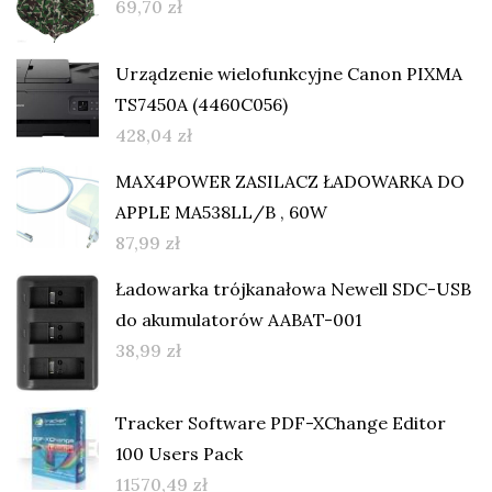
69,70
zł
Urządzenie wielofunkcyjne Canon PIXMA
TS7450A (4460C056)
428,04
zł
MAX4POWER ZASILACZ ŁADOWARKA DO
APPLE MA538LL/B , 60W
87,99
zł
Ładowarka trójkanałowa Newell SDC-USB
do akumulatorów AABAT-001
38,99
zł
Tracker Software PDF-XChange Editor
100 Users Pack
11570,49
zł