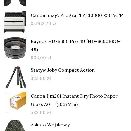
Canon imagePrograf TZ-30000 Z36 MFP
85962,24
zł
Raynox HD-6600 Pro 49 (HD-6600PRO-
49)
868,00
zł
Statyw Joby Compact Action
323,90
zł
Canon Ijm261 Instant Dry Photo Paper
Gloss A0++ (1067Mm)
582,90
zł
Askato Wojskowy