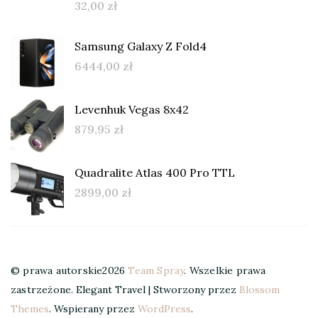
32,00
zł
Samsung Galaxy Z Fold4
6444,00
zł
Levenhuk Vegas 8x42
879,95
zł
Quadralite Atlas 400 Pro TTL
2899,00
zł
© prawa autorskie2026
Team Spray
. Wszelkie prawa
zastrzeżone.
Elegant Travel | Stworzony przez
Blossom
Themes
. Wspierany przez
WordPress
.