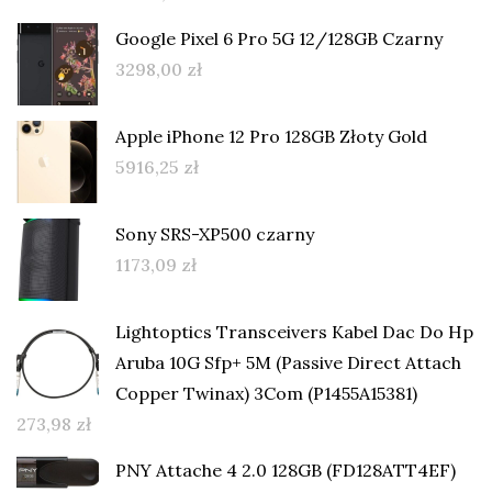
Google Pixel 6 Pro 5G 12/128GB Czarny
3298,00
zł
Apple iPhone 12 Pro 128GB Złoty Gold
5916,25
zł
Sony SRS-XP500 czarny
1173,09
zł
Lightoptics Transceivers Kabel Dac Do Hp
Aruba 10G Sfp+ 5M (Passive Direct Attach
Copper Twinax) 3Com (P1455A15381)
273,98
zł
PNY Attache 4 2.0 128GB (FD128ATT4EF)