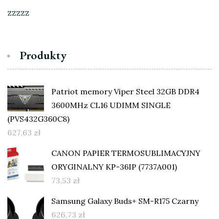
zzzzz
Produkty
Patriot memory Viper Steel 32GB DDR4
3600MHz CL16 UDIMM SINGLE
(PVS432G360C8)
627,63
zł
CANON PAPIER TERMOSUBLIMACYJNY
ORYGINALNY KP-36IP (7737A001)
73,53
zł
Samsung Galaxy Buds+ SM-R175 Czarny
626,73
zł