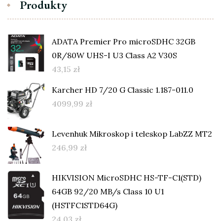
Produkty
ADATA Premier Pro microSDHC 32GB
0R/80W UHS-I U3 Class A2 V30S
43,15
zł
Karcher HD 7/20 G Classic 1.187-011.0
4099,99
zł
Levenhuk Mikroskop i teleskop LabZZ MT2
246,99
zł
HIKVISION MicroSDHC HS-TF-C1(STD)
64GB 92/20 MB/s Class 10 U1
(HSTFC1STD64G)
24,03
zł