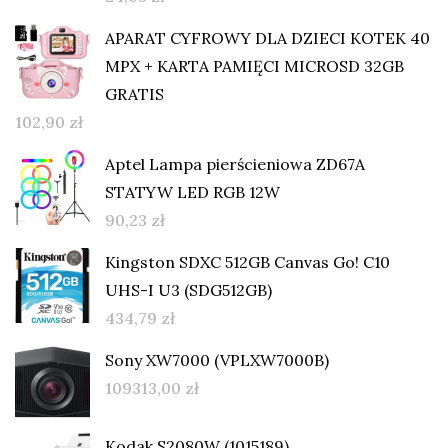
APARAT CYFROWY DLA DZIECI KOTEK 40
MPX + KARTA PAMIĘCI MICROSD 32GB
GRATIS
102,90
zł
Aptel Lampa pierścieniowa ZD67A
STATYW LED RGB 12W
90,23
zł
Kingston SDXC 512GB Canvas Go! C10
UHS-I U3 (SDG512GB)
434,79
zł
Sony XW7000 (VPLXW7000B)
109313,00
zł
Kodak S2080W (1015189)