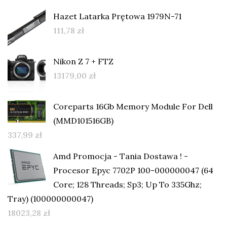
Hazet Latarka Prętowa 1979N-71
111,78
zł
Nikon Z 7 + FTZ
13179,00
zł
Coreparts 16Gb Memory Module For Dell
(MMD101516GB)
337,99
zł
Amd Promocja - Tania Dostawa ! -
Procesor Epyc 7702P 100-000000047 (64
Core; 128 Threads; Sp3; Up To 335Ghz;
Tray) (100000000047)
18023,28
zł