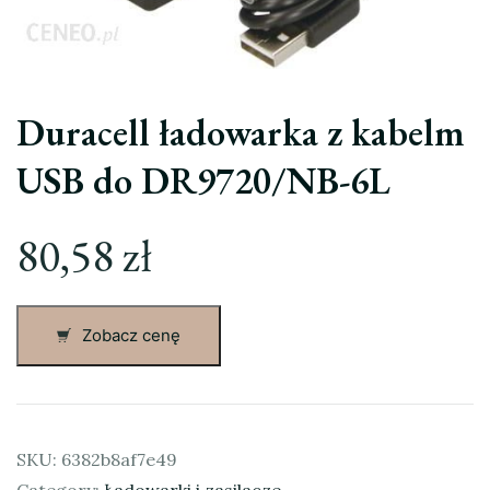
Duracell ładowarka z kabelm
USB do DR9720/NB-6L
80,58
zł
Zobacz cenę
SKU:
6382b8af7e49
Category:
Ładowarki i zasilacze