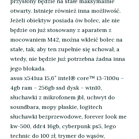
przysłony będzie na stałe maksymalnie
otwarty. Istnieje również inna możliwość.
Jeżeli obiektyw posiada ów bolec, ale nie
będzie on już stosowany z aparatem z
mocowaniem M42, można wkleić bolec na
stałe, tak, aby ten zupełnie się schował, a
wtedy, nie będzie już potrzebna żadna inna
jego blokada.
asus x541ua 15,6″ intel® core™ i3-7100u –
4gb ram – 256gb ssd dysk – win10,
słuchawki z mikrofonem jbl, uchwyt do
soundbara, mopy płaskie, logitech
słuchawki bezprzewodowe, forever look me
kw-500, ddr4 16gb, cyberpunk ps5, lego
technic do 100 zł, trymer do wąsów,