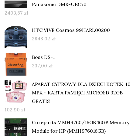
Panasonic DMR-UBC70
2403,87
zł
HTC VIVE Cosmos 99HARL00200
2848,02
zł
Boss DS-1
337,00
zł
APARAT CYFROWY DLA DZIECI KOTEK 40
MPX + KARTA PAMIĘCI MICROSD 32GB
GRATIS
102,90
zł
Coreparts MMH9760/16GB 16GB Memory
Module for HP (MMH976016GB)