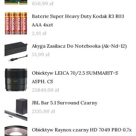
656,99
zł
Baterie Super Heavy Duty Kodak R3 R03
AAA 4szt
2,91
zł
Akyga Zasilacz Do Notebooka (Ak-Nd-12)
51,99
zł
Obiektyw LEICA 70/2.5 SUMMARIT-S
ASPH. CS
25849,00
zł
JBL Bar 5.1 Surround Czarny
2135,00
zł
Obiektyw Raynox czarny HD 7049 PRO 0,7x