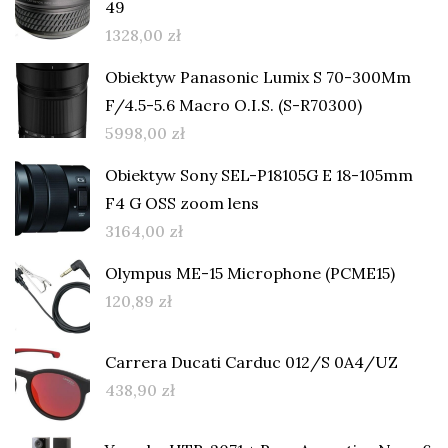
49
1328,00
zł
Obiektyw Panasonic Lumix S 70-300Mm
F/4.5-5.6 Macro O.I.S. (S-R70300)
5998,00
zł
Obiektyw Sony SEL-P18105G E 18-105mm
F4 G OSS zoom lens
3164,00
zł
Olympus ME-15 Microphone (PCME15)
120,89
zł
Carrera Ducati Carduc 012/S 0A4/UZ
438,90
zł