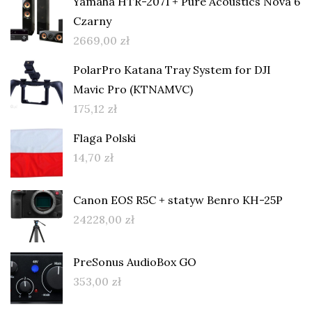
Yamaha HTR-2071 + Pure Acoustics Nova 6
Czarny
2669,00
zł
PolarPro Katana Tray System for DJI
Mavic Pro (KTNAMVC)
175,12
zł
Flaga Polski
14,70
zł
Canon EOS R5C + statyw Benro KH-25P
24228,00
zł
PreSonus AudioBox GO
353,00
zł