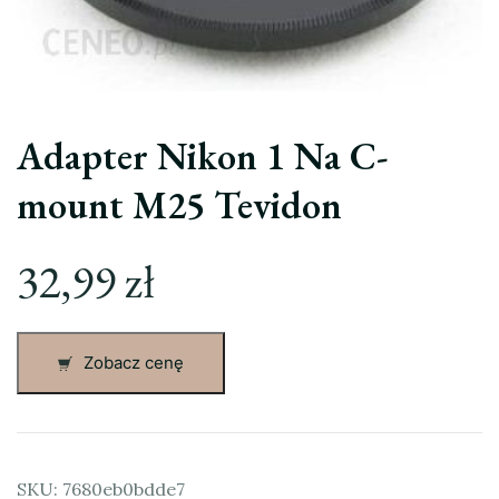
Adapter Nikon 1 Na C-
mount M25 Tevidon
32,99
zł
Zobacz cenę
SKU:
7680eb0bdde7