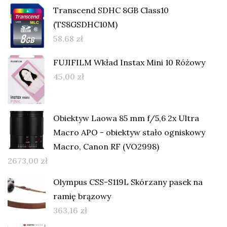
Transcend SDHC 8GB Class10
(TS8GSDHC10M)
58,68
zł
FUJIFILM Wkład Instax Mini 10 Różowy
45,00
zł
Obiektyw Laowa 85 mm f/5,6 2x Ultra
Macro APO - obiektyw stało ogniskowy
Macro, Canon RF (VO2998)
2673,00
zł
Olympus CSS-S119L Skórzany pasek na
ramię brązowy
363,16
zł