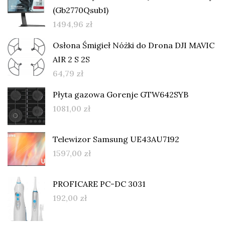
(Gb2770Qsub1)
1494,96
zł
Osłona Śmigieł Nóżki do Drona DJI MAVIC
AIR 2 S 2S
64,79
zł
Płyta gazowa Gorenje GTW642SYB
1081,00
zł
Telewizor Samsung UE43AU7192
1597,00
zł
PROFICARE PC-DC 3031
192,00
zł