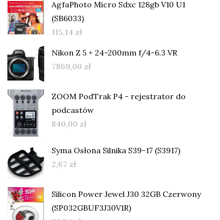
AgfaPhoto Micro Sdxc 128gb V10 U1
(SB6033)
115,14
zł
Nikon Z 5 + 24-200mm f/4-6.3 VR
7869,00
zł
ZOOM PodTrak P4 - rejestrator do
podcastów
840,00
zł
Syma Osłona Silnika S39-17 (S3917)
2,67
zł
Silicon Power Jewel J30 32GB Czerwony
(SP032GBUF3J30V1R)