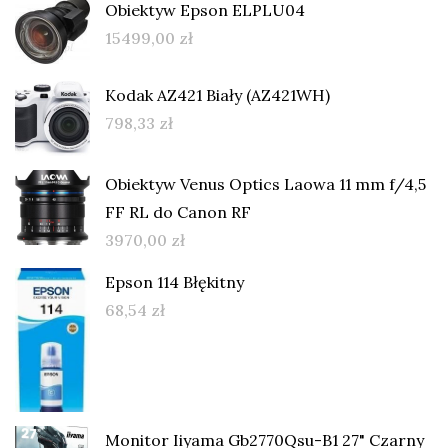
Obiektyw Epson ELPLU04
15499,00
zł
Kodak AZ421 Biały (AZ421WH)
798,33
zł
Obiektyw Venus Optics Laowa 11 mm f/4,5
FF RL do Canon RF
3970,00
zł
Epson 114 Błękitny
68,54
zł
Monitor Iiyama Gb2770Qsu-B1 27" Czarny