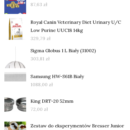
87,63
zł
Royal Canin Veterinary Diet Urinary U/C
Low Purine UUC18 14kg
329,79
zł
Sigma Globus 1 L Biały (31002)
303,81
zł
Samsung HW-S61B Biały
1088,00
zł
King DRT-20 52mm
72,00
zł
Zestaw do eksperymentów Bresser Junior