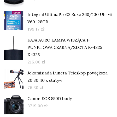
Integral UltimaProX2 Sdxc 260/100 Uhs-ii
V60 128GB
199,17
zł
KAJA AURO LAMPA WISZĄCA 1-
PUNKTOWA CZARNA/ZŁOTA K-4325
K4325
216,00
zł
Jokomisiada Luneta Teleskop powiększa
20 30 40 x statyw
76,30
zł
Canon EOS 850D body
3719,00
zł