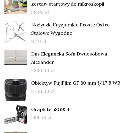
zestaw startowy do mikroskopii
59,95
zł
Nożyczki Fryzjerskie Proste Ostre
Stalowe Wygodne
8,40
zł
Das Elegancka Sofa Dwuosobowa
Alexander
2880,00
zł
Obiektyw FujiFilm GF 80 mm f/1.7 R WR
8750,00
zł
Graphite 58G954
384,58
zł