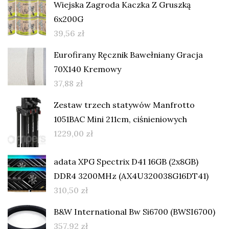
Wiejska Zagroda Kaczka Z Gruszką
6x200G
39,56
zł
Eurofirany Ręcznik Bawełniany Gracja
70X140 Kremowy
37,88
zł
Zestaw trzech statywów Manfrotto
1051BAC Mini 211cm, ciśnieniowych
1229,00
zł
adata XPG Spectrix D41 16GB (2x8GB)
DDR4 3200MHz (AX4U320038G16DT41)
310,50
zł
B&W International Bw Si6700 (BWSI6700)
357,92
zł