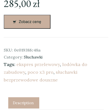
285,00
zł
Zobacz cenę
SKU:
0e01938fc48a
Category:
Słuchawki
Tags:
ekspres przelewowy
,
lodówka do
zabudowy
,
poco x3 pro
,
słuchawki
bezprzewodowe douszne
Description