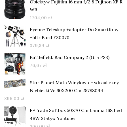
Obiektyw Fujifilm 16 mm f/2.8 Fujinon XF R
WR
1704,00
zł
Eyebre Teleskop +adapter Do Smartfony
+filtr Bard F30070
379,89
zł
Battlefield: Bad Company 2 (Gra PS3)
76,67
zł
Stor Planet Mata Winylowa Hydrauliczny
Niebieski Vc 60X200 Cm 25788094
396,00
zł
E-Trade Softbox 50X70 Cm Lampa 168 Led
48W Statyw Youtube
366,00
zł