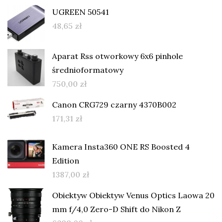
UGREEN 50541
48,65
zł
Aparat Rss otworkowy 6x6 pinhole
średnioformatowy
750,00
zł
Canon CRG729 czarny 4370B002
171,31
zł
Kamera Insta360 ONE RS Boosted 4
Edition
1387,00
zł
Obiektyw Obiektyw Venus Optics Laowa 20
mm f/4,0 Zero-D Shift do Nikon Z