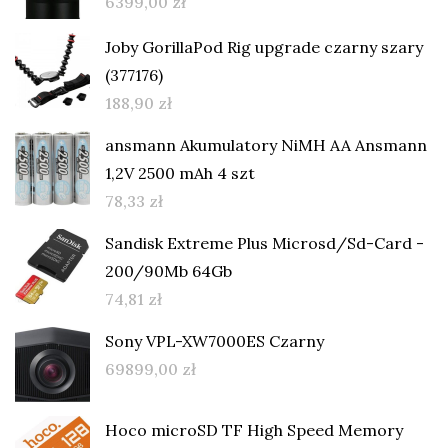
6399,00
zł
Joby GorillaPod Rig upgrade czarny szary
(377176)
188,90
zł
ansmann Akumulatory NiMH AA Ansmann
1,2V 2500 mAh 4 szt
78,33
zł
Sandisk Extreme Plus Microsd/Sd-Card -
200/90Mb 64Gb
74,81
zł
Sony VPL-XW7000ES Czarny
69899,00
zł
Hoco microSD TF High Speed Memory