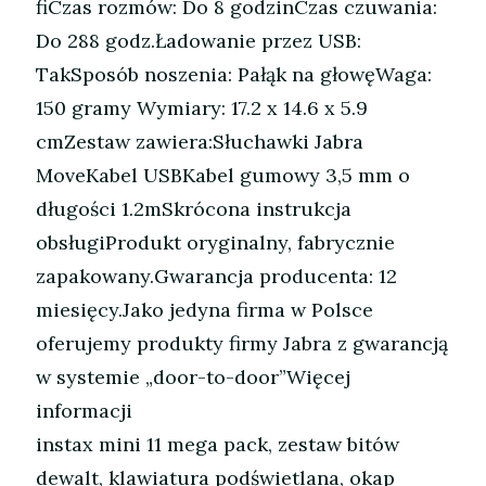
fiCzas rozmów: Do 8 godzinCzas czuwania:
Do 288 godz.Ładowanie przez USB:
TakSposób noszenia: Pałąk na głowęWaga:
150 gramy Wymiary: 17.2 x 14.6 x 5.9
cmZestaw zawiera:Słuchawki Jabra
MoveKabel USBKabel gumowy 3,5 mm o
długości 1.2mSkrócona instrukcja
obsługiProdukt oryginalny, fabrycznie
zapakowany.Gwarancja producenta: 12
miesięcy.Jako jedyna firma w Polsce
oferujemy produkty firmy Jabra z gwarancją
w systemie „door-to-door”Więcej
informacji
instax mini 11 mega pack, zestaw bitów
dewalt, klawiatura podświetlana, okap