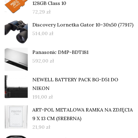
128GB Class 10
72,29
zł
Discovery Lornetka Gator 10-30x50 (77917)
514,00
zł
Panasonic DMP-BDT181
592,00
zł
NEWELL BATTERY PACK BG-D51 DO
NIKON
191,00
zł
ART-POL METALOWA RAMKA NA ZDJĘCIA
9 X 13 CM (SREBRNA)
21,90
zł