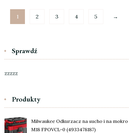
1
2
3
4
5
→
Sprawdź
zzzzz
Produkty
Milwaukee Odkurzacz na sucho i na mokro
M18 FPOVCL-0 (4933478187)