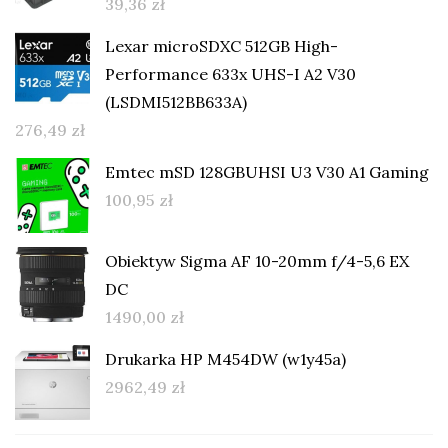
39,36
zł
Lexar microSDXC 512GB High-
Performance 633x UHS-I A2 V30
(LSDMI512BB633A)
276,49
zł
Emtec mSD 128GBUHSI U3 V30 A1 Gaming
100,95
zł
Obiektyw Sigma AF 10-20mm f/4-5,6 EX
DC
1490,00
zł
Drukarka HP M454DW (w1y45a)
2962,49
zł