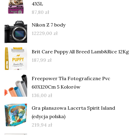
4X5L
87,80
zł
Nikon Z 7 body
12229,00
zł
Brit Care Puppy All Breed Lamb&Rice 12Kg
187,99
zł
Freepower Tła Fotograficzne Pvc
60X120Cm 5 Kolorów
136,00
zł
Gra planszowa Lacerta Spirit Island
(edycja polska)
219,94
zł