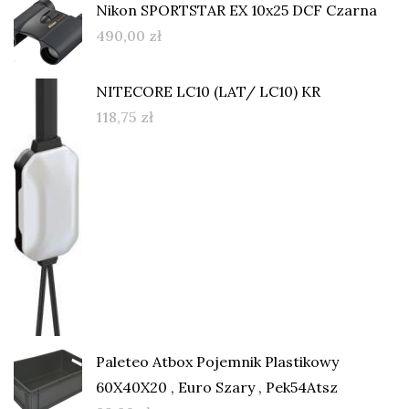
Nikon SPORTSTAR EX 10x25 DCF Czarna
490,00
zł
NITECORE LC10 (LAT/ LC10) KR
118,75
zł
Paleteo Atbox Pojemnik Plastikowy
60X40X20 , Euro Szary , Pek54Atsz