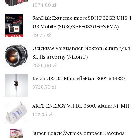
1074,00
zł
SanDisk Extreme microSDHC 32GB UHS-I
U3 Mobile (SDSQXAF-032G-GN6MA)
39,75
zł
Obiektyw Voigtlander Nokton 58mm f/1.4
SL IIs srebrny (Nikon F)
2536,00
zł
Leica GRz101 Minireflektor 360° 644327
3720,75
zł
ARTS ENERGY VH DL 9500, Akum: Ni-MH
102,35
zł
Super Benek Żwirek Compact Lawenda