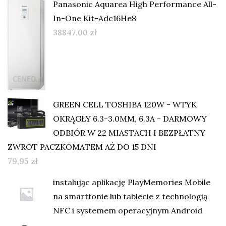
Panasonic Aquarea High Performance All-
In-One Kit-Adc16He8
38847,00
zł
GREEN CELL TOSHIBA 120W - WTYK
OKRĄGŁY 6.3-3.0MM, 6.3A - DARMOWY
ODBIÓR W 22 MIASTACH I BEZPŁATNY
ZWROT PACZKOMATEM AŻ DO 15 DNI
79,95
zł
instalując aplikację PlayMemories Mobile
na smartfonie lub tablecie z technologią
NFC i systemem operacyjnym Android