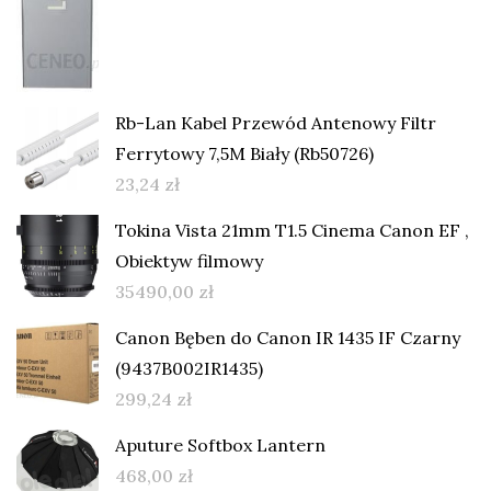
Rb-Lan Kabel Przewód Antenowy Filtr
Ferrytowy 7,5M Biały (Rb50726)
23,24
zł
Tokina Vista 21mm T1.5 Cinema Canon EF ,
Obiektyw filmowy
35490,00
zł
Canon Bęben do Canon IR 1435 IF Czarny
(9437B002IR1435)
299,24
zł
Aputure Softbox Lantern
468,00
zł