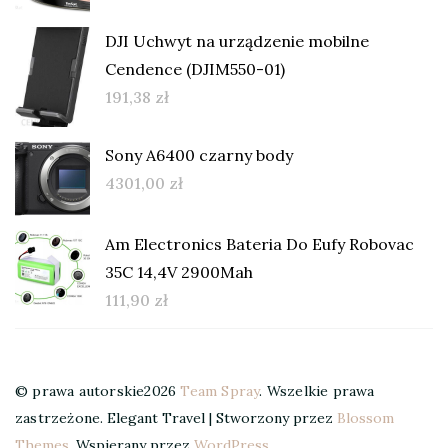
DJI Uchwyt na urządzenie mobilne
Cendence (DJIM550-01)
191,38
zł
Sony A6400 czarny body
4301,00
zł
Am Electronics Bateria Do Eufy Robovac
35C 14,4V 2900Mah
111,90
zł
© prawa autorskie2026
Team Spray
. Wszelkie prawa
zastrzeżone.
Elegant Travel | Stworzony przez
Blossom
Themes
. Wspierany przez
WordPress
.