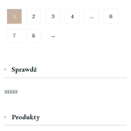
1
2
3
4
…
6
7
8
→
Sprawdź
zzzzz
Produkty