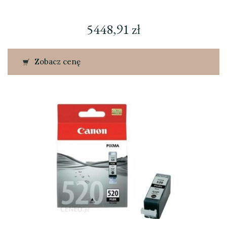
5448,91
zł
Zobacz cenę