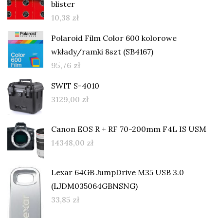
blister
10,38
zł
Polaroid Film Color 600 kolorowe
wkłady/ramki 8szt (SB4167)
95,76
zł
SWIT S-4010
3129,00
zł
Canon EOS R + RF 70-200mm F4L IS USM
14348,00
zł
Lexar 64GB JumpDrive M35 USB 3.0
(LJDM035064GBNSNG)
33,85
zł