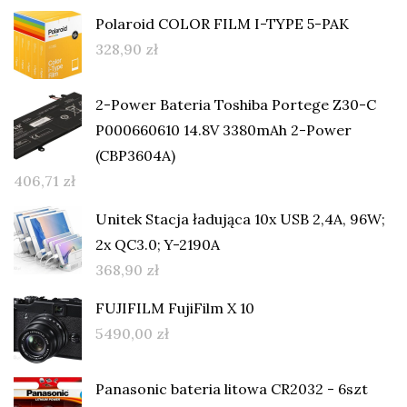
Polaroid COLOR FILM I-TYPE 5-PAK
328,90
zł
2-Power Bateria Toshiba Portege Z30-C
P000660610 14.8V 3380mAh 2-Power
(CBP3604A)
406,71
zł
Unitek Stacja ładująca 10x USB 2,4A, 96W;
2x QC3.0; Y-2190A
368,90
zł
FUJIFILM FujiFilm X 10
5490,00
zł
Panasonic bateria litowa CR2032 - 6szt