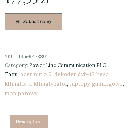
Zobacz cenę
SKU:
d45e94788911
Category:
Power Line Communication PLC
Tags:
acer nitro 5
,
dekoder dvb-t2 hevc
,
klimator a klimatyzator
,
laptopy gamingowe
,
mop parowy
Description