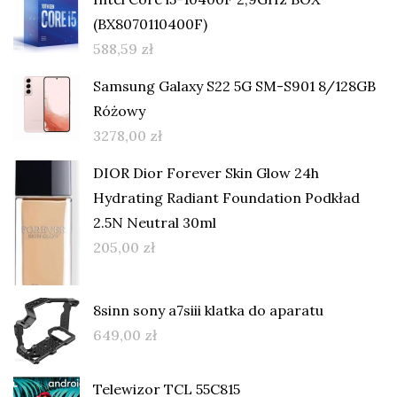
(BX8070110400F)
588,59
zł
Samsung Galaxy S22 5G SM-S901 8/128GB
Różowy
3278,00
zł
DIOR Dior Forever Skin Glow 24h
Hydrating Radiant Foundation Podkład
2.5N Neutral 30ml
205,00
zł
8sinn sony a7siii klatka do aparatu
649,00
zł
Telewizor TCL 55C815