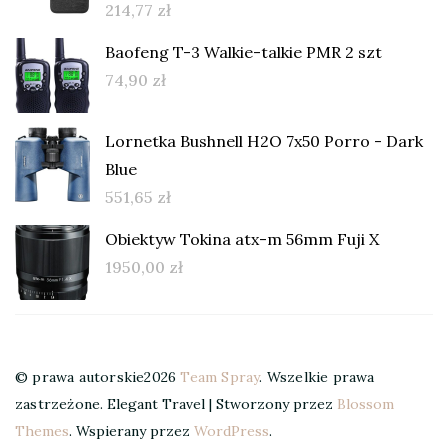
214,77
zł
Baofeng T-3 Walkie-talkie PMR 2 szt
74,90
zł
Lornetka Bushnell H2O 7x50 Porro - Dark
Blue
551,65
zł
Obiektyw Tokina atx-m 56mm Fuji X
1950,00
zł
© prawa autorskie2026
Team Spray
. Wszelkie prawa
zastrzeżone.
Elegant Travel | Stworzony przez
Blossom
Themes
. Wspierany przez
WordPress
.