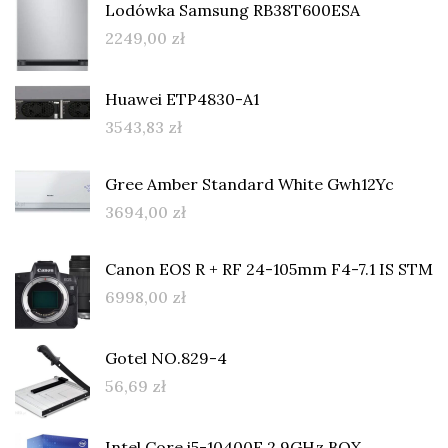
Lodówka Samsung RB38T600ESA
2249,00
zł
Huawei ETP4830-A1
3543,83
zł
Gree Amber Standard White Gwh12Yc
3694,00
zł
Canon EOS R + RF 24-105mm F4-7.1 IS STM
6998,00
zł
Gotel NO.829-4
56,69
zł
Intel Core i5-10400F 2,9GHz BOX