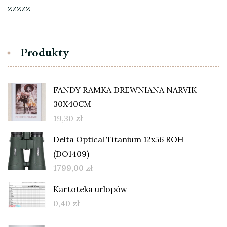
zzzzz
Produkty
FANDY RAMKA DREWNIANA NARVIK
30X40CM
19,30
zł
Delta Optical Titanium 12x56 ROH
(DO1409)
1799,00
zł
Kartoteka urlopów
0,40
zł