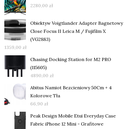
2280,00
zł
Obiektyw Voigtlander Adapter Bagnetowy
Close Focus II Leica M / Fujifilm X
(VG2883)
1359,00
zł
Chasing Docking Station for M2 PRO
(115605)
4890,00
zł
Abitus Namiot Bezcieniowy 50Cm + 4
Kolorowe Tła
66,90
zł
Peak Design Mobile Etui Everyday Case
Fabric iPhone 12 Mini - Grafitowe