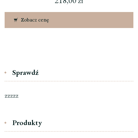
218,00
zł
Zobacz cenę
Sprawdź
zzzzz
Produkty