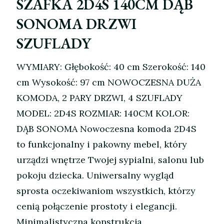
SZAFKA 2D4S 140CM DĄB
SONOMA DRZWI
SZUFLADY
WYMIARY: Głębokość: 40 cm Szerokość: 140
cm Wysokość: 97 cm NOWOCZESNA DUŻA
KOMODA, 2 PARY DRZWI, 4 SZUFLADY
MODEL: 2D4S ROZMIAR: 140CM KOLOR:
DĄB SONOMA Nowoczesna komoda 2D4S
to funkcjonalny i pakowny mebel, który
urządzi wnętrze Twojej sypialni, salonu lub
pokoju dziecka. Uniwersalny wygląd
sprosta oczekiwaniom wszystkich, którzy
cenią połączenie prostoty i elegancji.
Minimalistyczna konstrukcja