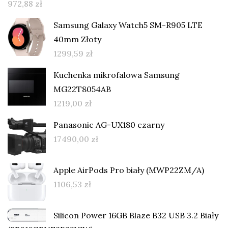
972,88
zł
Samsung Galaxy Watch5 SM-R905 LTE
40mm Złoty
1299,59
zł
Kuchenka mikrofalowa Samsung
MG22T8054AB
1219,00
zł
Panasonic AG-UX180 czarny
17490,00
zł
Apple AirPods Pro biały (MWP22ZM/A)
1106,53
zł
Silicon Power 16GB Blaze B32 USB 3.2 Biały