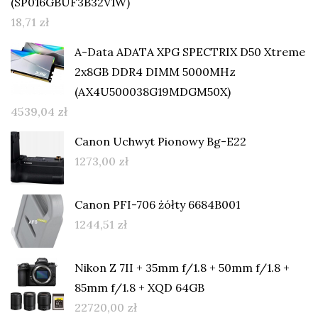
(SP016GBUF3B32V1W)
18,71
zł
A-Data ADATA XPG SPECTRIX D50 Xtreme
2x8GB DDR4 DIMM 5000MHz
(AX4U500038G19MDGM50X)
4539,04
zł
Canon Uchwyt Pionowy Bg-E22
1273,00
zł
Canon PFI-706 żółty 6684B001
1244,51
zł
Nikon Z 7II + 35mm f/1.8 + 50mm f/1.8 +
85mm f/1.8 + XQD 64GB
22720,00
zł