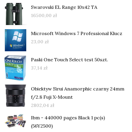
Swarovski EL Range 10x42 TA
16500,00
zł
Microsoft Windows 7 Professional Klucz
23,00
zł
Paski One Touch Select test 50szt.
37,14
zł
Obiektyw Sirui Anamorphic czarny 24mm
f/2.8 Fuji X-Mount
2802,04
zł
Ibm - 440000 pages Black 1 pc(s)
(56Y2500)