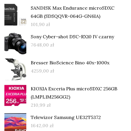
SANDISK Max Endurance microSDXC
64GB (SDSQQVR-064G-GN6IA)
101,90
zł
Sony Cyber-shot DSC-RX10 IV czarny
7648,00
zł
Bresser BioScience Bino 40x-1000x
4259,00
zł
KIOXIA Exceria Plus microSDXC 256GB
(LMPL1M256GG2)
210,99
zł
Telewizor Samsung UE32T5372
1642,00
zł