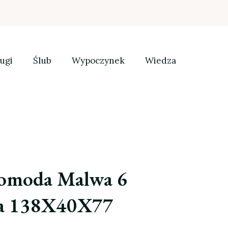
ugi
Ślub
Wypoczynek
Wiedza
omoda Malwa 6
ała 138X40X77