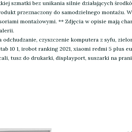
ej szmatki bez unikania silnie działających środk
Produkt przeznaczony do samodzielnego montażu. W
oriami montażowymi. ** Zdjęcia w opisie mają char
lerii.
a odchudzanie, czyszczenie komputera z syfu, zielon
ab 10 1, irobot ranking 2021, xiaomi redmi 5 plus 
cali, tusz do drukarki, displayport, suszarki na pran