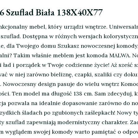
 Szuflad Biała 138X40X77
kcjonalny mebel, który urządzi wnętrze. Uniwersa
 szuflad. Dostępna w różnych wersjach kolorystyc
e, dla Twojego domu Szukasz nowoczesnej komody, 
pialni? Takim właśnie meblem jest komoda MALWA. 
ład i porządek w Twoje codzienne życie! Aż sześć 
 w niej zarówno bieliznę, czapki, szaliki czy doku
l. Nowoczesny design pasuje do wielu wnętrz Komod
ości. Ten model ma długość 138 cm. Sam zdecyduj, k
kcja pozwala na idealnie dopasowanie zarówno do no
zydkich śladach po zgubionych zaślepkach! Nowy ty
ty szuflad zapewniają modernistyczny charakter. Z
nym wyglądem swojej komody warto pamiętać o odpow