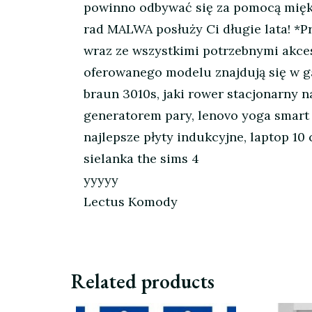
powinno odbywać się za pomocą miękki
rad MALWA posłuży Ci długie lata! *
wraz ze wszystkimi potrzebnymi akces
oferowanego modelu znajdują się w ga
braun 3010s, jaki rower stacjonarny n
generatorem pary, lenovo yoga smart t
najlepsze płyty indukcyjne, laptop 10 
sielanka the sims 4
yyyyy
Lectus Komody
Related products