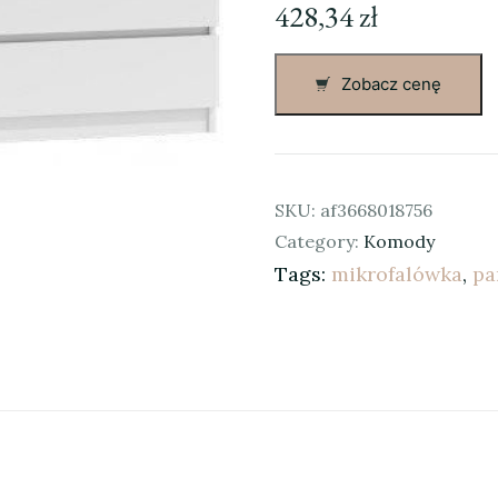
428,34
zł
Zobacz cenę
SKU:
af3668018756
Category:
Komody
Tags:
mikrofalówka
,
pa