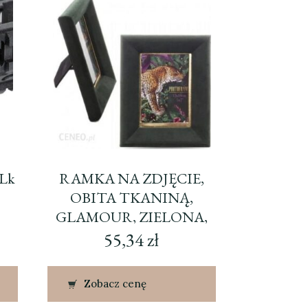
 Lk
RAMKA NA ZDJĘCIE,
OBITA TKANINĄ,
GLAMOUR, ZIELONA,
25,5X20,5X3 CM
55,34
zł
Zobacz cenę