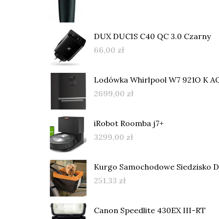
DUX DUCIS C40 QC 3.0 Czarny
66,00
zł
Lodówka Whirlpool W7 921O K 
2699,00
zł
iRobot Roomba j7+
3299,00
zł
Kurgo Samochodowe Siedzisko D
251,33
zł
Canon Speedlite 430EX III-RT