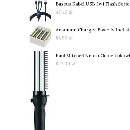
Baseus Kabel USB 3w1 Flash Serie
49,15
zł
Ansmann Charger Basic Iv Incl. 4
85,55
zł
Paul Mitchell Neuro Guide Loków
827,00
zł