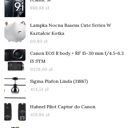
888,88
zł
Lampka Nocna Baseus Cute Series W
Kształcie Kotka
69,80
zł
Canon EOS R body + RF 15-30 mm f/4.5-6.3
IS STM
9328,00
zł
Sigma Plafon Linda (31887)
414,51
zł
Hahnel Pilot Captur do Canon
419,80
zł