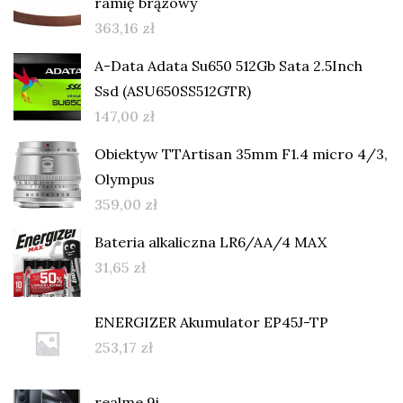
ramię brązowy
363,16
zł
A-Data Adata Su650 512Gb Sata 2.5Inch
Ssd (ASU650SS512GTR)
147,00
zł
Obiektyw TTArtisan 35mm F1.4 micro 4/3,
Olympus
359,00
zł
Bateria alkaliczna LR6/AA/4 MAX
31,65
zł
ENERGIZER Akumulator EP45J-TP
253,17
zł
realme 9i