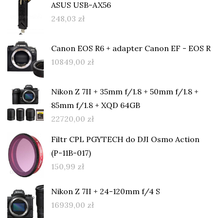
ASUS USB-AX56
248,03
zł
Canon EOS R6 + adapter Canon EF - EOS R
10849,00
zł
Nikon Z 7II + 35mm f/1.8 + 50mm f/1.8 +
85mm f/1.8 + XQD 64GB
22720,00
zł
Filtr CPL PGYTECH do DJI Osmo Action
(P-11B-017)
150,99
zł
Nikon Z 7II + 24-120mm f/4 S
16939,00
zł