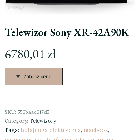
Telewizor Sony XR-42A90K
6780,01
zł
Zobacz cenę
SKU:
556baae617d5
Category:
Telewizory
Tags:
hulajnoga elektryczna
,
macbook
,
parownica do ubrań
,
suszarka do prania
,