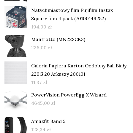
Natychmiastowy film Fujifilm Instax
Square film 4 pack (70100149252)
194,00
zł
Manfrotto (MN22SCK3)
226,00
zł
Galeria Papieru Karton Ozdobny Bali Biały
220G 20 Arkuszy 200101
11,37
zł
PowerVision PowerEgg X Wizard
4645,00
zł
Amazfit Band 5
128,34
zł