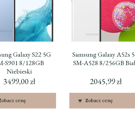
ung Galaxy S22 5G
Samsung Galaxy A52s 
M-S901 8/128GB
SM-A528 8/256GB Bia
Niebieski
3499,00
zł
2045,99
zł
Zobacz cenę
Zobacz cenę