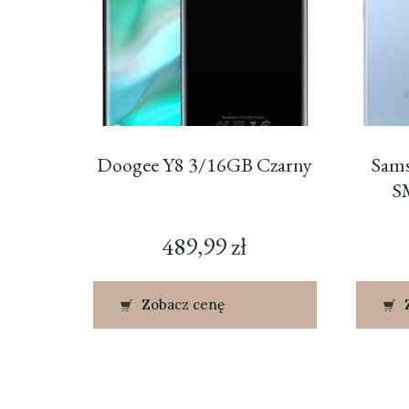
Doogee Y8 3/16GB Czarny
Sams
S
489,99
zł
Zobacz cenę