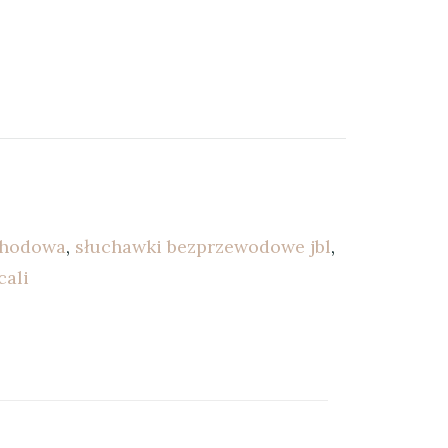
chodowa
,
słuchawki bezprzewodowe jbl
,
cali