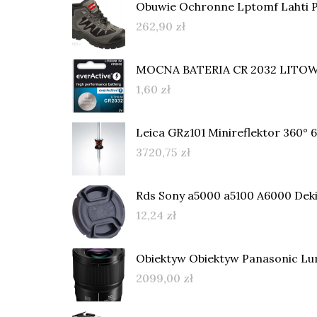
Obuwie Ochronne Lptomf Lahti 
262,90
zł
MOCNA BATERIA CR 2032 LITOWA
1,60
zł
Leica GRz101 Minireflektor 360° 
3720,75
zł
Rds Sony a5000 a5100 A6000 Dek
12,24
zł
Obiektyw Obiektyw Panasonic Lum
2099,00
zł