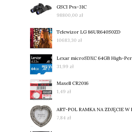
GSCI Pvs-31C
98800,00
zł
Telewizor LG 86UR640S0ZD
10683,30
zł
Lexar microSDXC 64GB High-Per
31,99
zł
Maxell CR2016
1,49
zł
ART-POL RAMKA NA ZDJĘCIE W K
7,84
zł