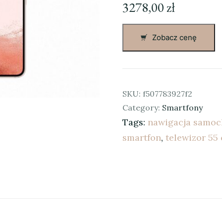
3278,00
zł
Zobacz cenę
SKU:
f507783927f2
Category:
Smartfony
Tags:
nawigacja samo
smartfon
,
telewizor 55 