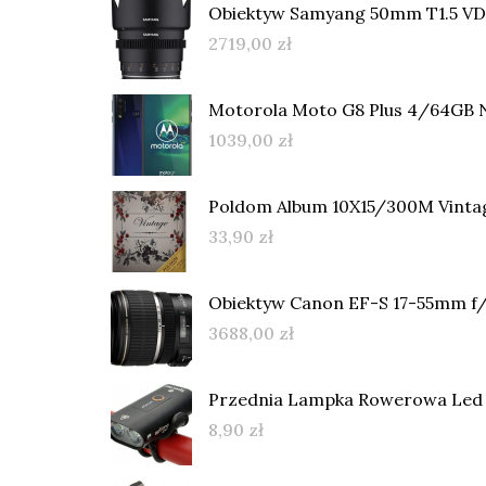
Obiektyw Samyang 50mm T1.5 V
2719,00
zł
Motorola Moto G8 Plus 4/64GB N
1039,00
zł
Poldom Album 10X15/300M Vinta
33,90
zł
Obiektyw Canon EF-S 17-55mm f/
3688,00
zł
Przednia Lampka Rowerowa Led 
8,90
zł