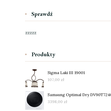
Sprawdź
zzzzz
Produkty
Sigma Laki III 19001
107,00
zł
Samsung Optimal Dry DV90T72
3398,00
zł