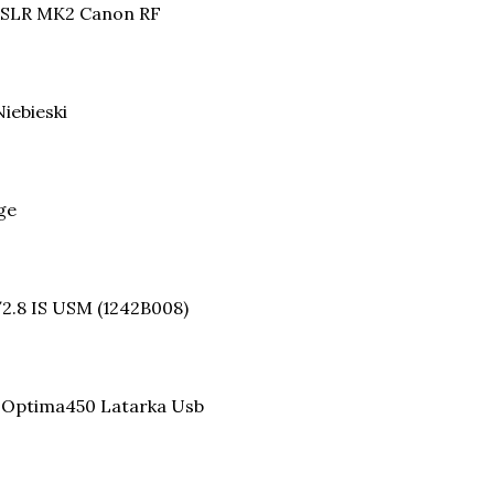
DSLR MK2 Canon RF
iebieski
ge
2.8 IS USM (1242B008)
Optima450 Latarka Usb