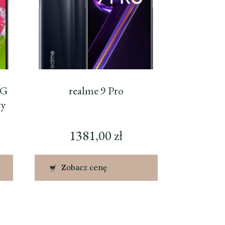
5G
realme 9 Pro
ły
1381,00
zł
Zobacz cenę