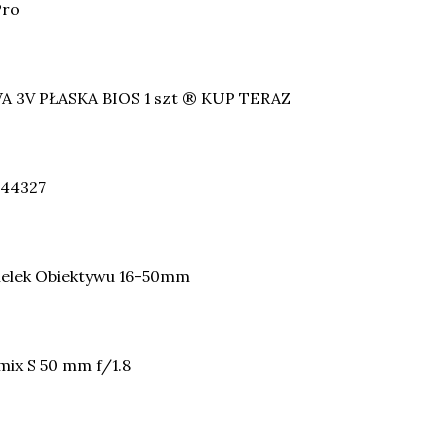
Pro
 3V PŁASKA BIOS 1 szt ® KUP TERAZ
644327
ielek Obiektywu 16-50mm
ix S 50 mm f/1.8