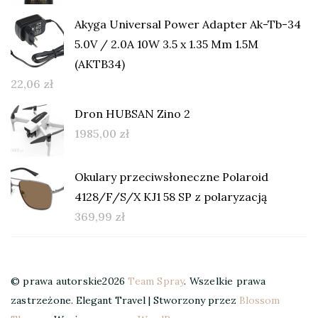
Akyga Universal Power Adapter Ak-Tb-34
5.0V / 2.0A 10W 3.5 x 1.35 Mm 1.5M
(AKTB34)
22,06
zł
Dron HUBSAN Zino 2
1985,00
zł
Okulary przeciwsłoneczne Polaroid
4128/F/S/X KJ1 58 SP z polaryzacją
369,99
zł
© prawa autorskie2026
Team Spray
. Wszelkie prawa
zastrzeżone.
Elegant Travel | Stworzony przez
Blossom