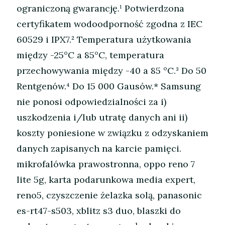
ograniczoną gwarancję.¹ Potwierdzona
certyfikatem wodoodporność zgodna z IEC
60529 i IPX7.² Temperatura użytkowania
między -25°C a 85°C, temperatura
przechowywania między -40 a 85 °C.³ Do 50
Rentgenów.⁴ Do 15 000 Gausów.* Samsung
nie ponosi odpowiedzialności za i)
uszkodzenia i/lub utratę danych ani ii)
koszty poniesione w związku z odzyskaniem
danych zapisanych na karcie pamięci.
mikrofalówka prawostronna, oppo reno 7
lite 5g, karta podarunkowa media expert,
reno5, czyszczenie żelazka solą, panasonic
es-rt47-s503, xblitz s3 duo, blaszki do