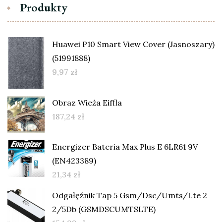
Produkty
Huawei P10 Smart View Cover (Jasnoszary)
(51991888)
9,97
zł
Obraz Wieża Eiffla
187,24
zł
Energizer Bateria Max Plus E 6LR61 9V
(EN423389)
21,34
zł
Odgałęźnik Tap 5 Gsm/Dsc/Umts/Lte 2
2/5Db (GSMDSCUMTSLTE)