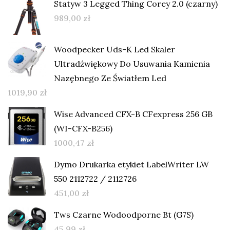
Statyw 3 Legged Thing Corey 2.0 (czarny)
989,00
zł
Woodpecker Uds-K Led Skaler
Ultradźwiękowy Do Usuwania Kamienia
Nazębnego Ze Światłem Led
1019,90
zł
Wise Advanced CFX-B CFexpress 256 GB
(WI-CFX-B256)
1000,47
zł
Dymo Drukarka etykiet LabelWriter LW
550 2112722 / 2112726
451,00
zł
Tws Czarne Wodoodporne Bt (G7S)
45,99
zł