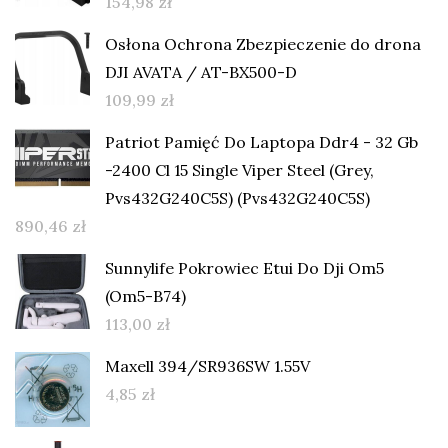
154,98
zł
Osłona Ochrona Zbezpieczenie do drona
DJI AVATA / AT-BX500-D
109,99
zł
Patriot Pamięć Do Laptopa Ddr4 - 32 Gb
-2400 Cl 15 Single Viper Steel (Grey,
Pvs432G240C5S) (Pvs432G240C5S)
890,46
zł
Sunnylife Pokrowiec Etui Do Dji Om5
(Om5-B74)
113,00
zł
Maxell 394/SR936SW 1.55V
4,85
zł