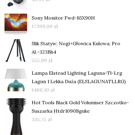
Sony Monitor Fwd-85X90H
17399,00
zł
Slik Statyw; Nogi+Głowica Kulowa; Pro
Al.-323Bh4
555,99
zł
Lampa Elstead Lighting Laguna-Tl-Lrg
Lagun 1 Lekka Duża (ELSLAGUNATLLRG)
1466,10
zł
Hot Tools Black Gold Volumiser Szczotko-
Suszarka Htdr1090Bguke
335,75
zł