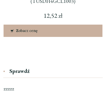
(TUSDH4GCL1003)
12,52
zł
Zobacz cenę
Sprawdź
zzzzz