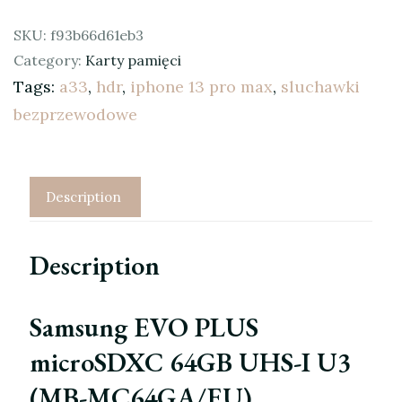
SKU:
f93b66d61eb3
Category:
Karty pamięci
Tags:
a33
,
hdr
,
iphone 13 pro max
,
sluchawki
bezprzewodowe
Description
Description
Samsung EVO PLUS
microSDXC 64GB UHS-I U3
(MB-MC64GA/EU)