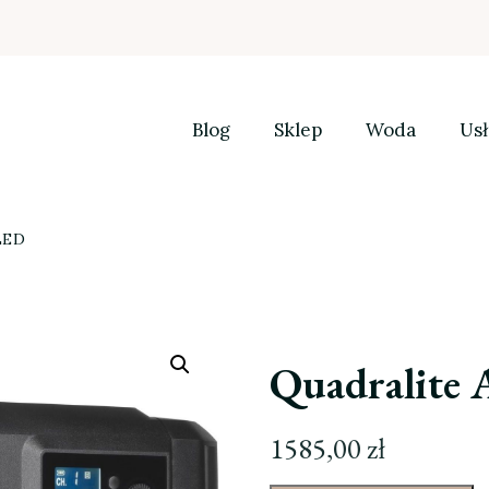
Blog
Sklep
Woda
Usł
 LED
Quadralite 
1585,00
zł