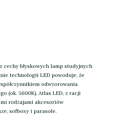
raz cechy błyskowych lamp studyjnych
anie technologii LED powoduje, że
m współczynnikiem odwzorowania
 (ok. 5600K). Atlas LED, z racji
imi rodzajami akcesoriów
ze, sofboxy i parasole.