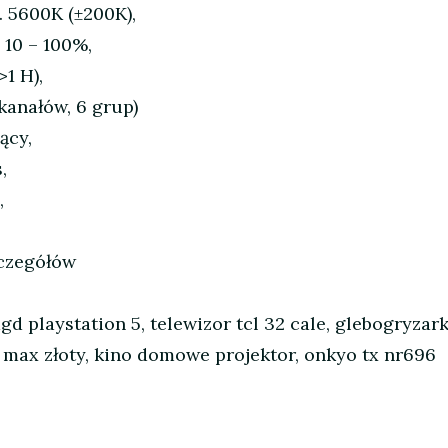
 5600K (±200K),
 10 – 100%,
1 H),
kanałów, 6 grup)
ący,
,
,
zczegółów
agd playstation 5, telewizor tcl 32 cale, glebogryza
o max złoty, kino domowe projektor, onkyo tx nr696