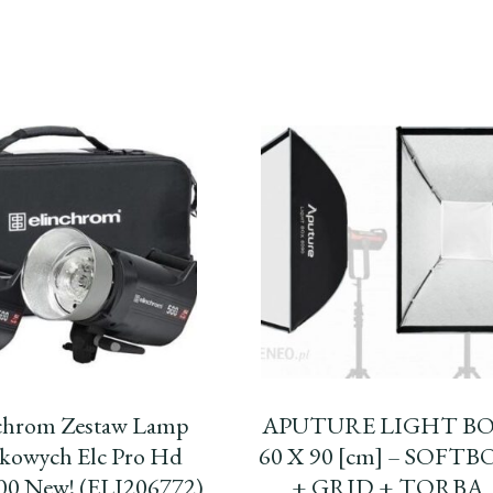
chrom Zestaw Lamp
APUTURE LIGHT B
skowych Elc Pro Hd
60 X 90 [cm] – SOFTB
00 New! (ELI206772)
+ GRID + TORBA