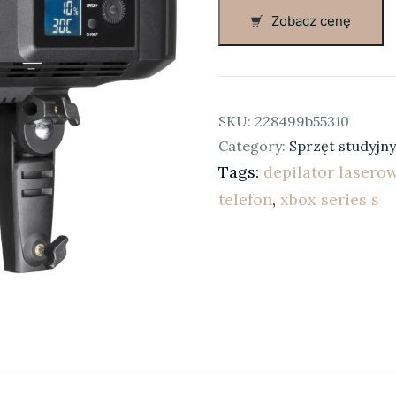
Zobacz cenę
SKU:
228499b55310
Category:
Sprzęt studyjny
Tags:
depilator lasero
telefon
,
xbox series s