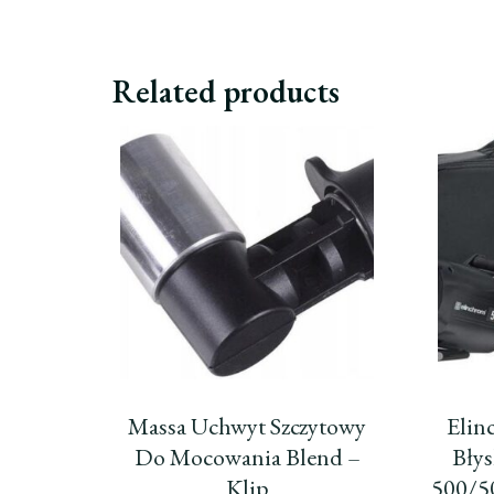
Related products
Massa Uchwyt Szczytowy
Elin
Do Mocowania Blend –
Bły
Klip
500/5