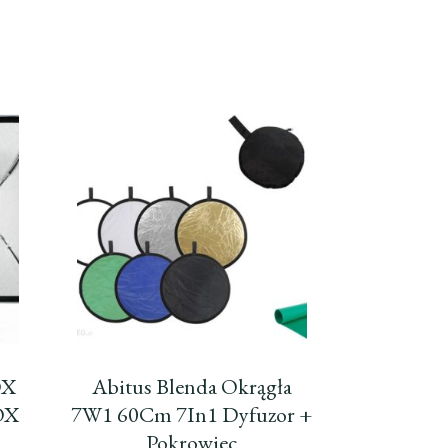
OX
Abitus Blenda Okrągła
OX
7W1 60Cm 7In1 Dyfuzor +
Pokrowiec