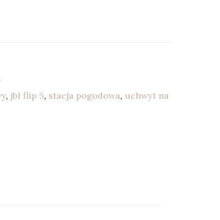
wy
,
jbl flip 5
,
stacja pogodowa
,
uchwyt na