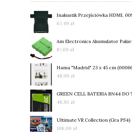
Inakustik Przejściówka HDMI, 009
67,49
zł
Am Electronics Akumulator Pakie
87,69
zł
Hama "Madrid" 23 x 45 cm (0006
48,99
zł
GREEN CELL BATERIA BN44 DO 
46,95
zł
Ultimate VR Collection (Gra PS4)
106,00
zł