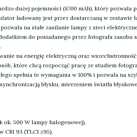
ardzo dużej pojemności (8700 mAh), który pozwala p
tor ładowany jest przez dostarczaną w zestawie ła
pozwala na stałe zasilanie lampy z sieci elektryczne
odatkiem do posiadanego przez fotografa zasobu s
.
wanie na energię elektryczną oraz wszechstronnoś
osób, które chcą rozpocząć pracę ze studiem fotogr
ągłego spełnia te wymagania w 100% i pozwala na sz
ynchronizacją błysku, mierzeniem światła błyskowe
 ok. 500 W lampy halogenowej),
 CRI 93 (TLCI ≥95),