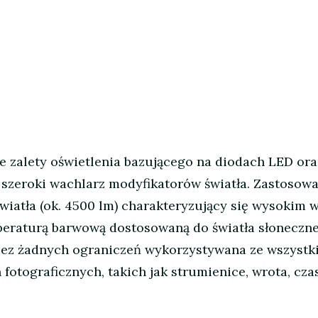
bie zalety oświetlenia bazującego na diodach LED o
 szeroki wachlarz modyfikatorów światła. Zastosow
światła (ok. 4500 lm) charakteryzujący się wysoki
eraturą barwową dostosowaną do światła słonecznego
 bez żadnych ograniczeń wykorzystywana ze wszystk
tograficznych, takich jak strumienice, wrota, czas