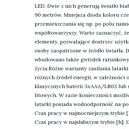
LED. Dwie z nich generują światło bi
90 metrów. Mniejsza dioda koloru cz
przemieszczania się np. po polu nam
współtowarzyszy. Warto zaznaczyć, że
elementy, pozwalające dostrzec użytk
osoby zaopatrzone w źródło światła. 
wbudowano także gwizdek ratunkowy, 
życia.Różne warianty zasilania latark
różnych źródeł energii, w zależności
klasycznych baterii 3xAAA/LR03 lub s
litowych. W razie konieczności możl
latarki posiada wodoodporność na po
Czas pracy w najmocniejszym trybie [
Czas pracy w najsłabszym trybie [h]: 