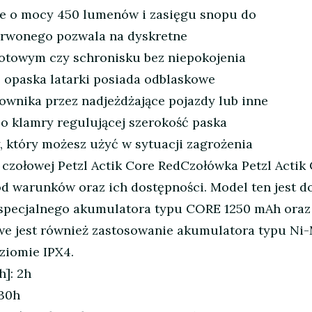
ałe o mocy 450 lumenów i zasięgu snopu do
erwonego pozwala na dyskretne
iotowym czy schronisku bez niepokojenia
 opaska latarki posiada odblaskowe
ownika przez nadjeżdżające pojazdy lub inne
Do klamry regulującej szerokość paska
który możesz użyć w sytuacji zagrożenia
i czołowej Petzl Actik Core RedCzołówka Petzl Actik
 od warunków oraz ich dostępności. Model ten jest 
pecjalnego akumulatora typu CORE 1250 mAh oraz ba
iwe jest również zastosowanie akumulatora typu Ni
ziomie IPX4.
h]: 2h
130h