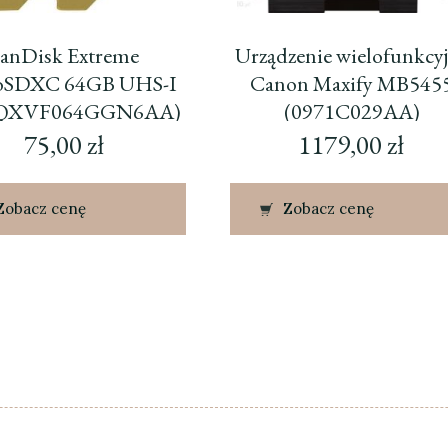
anDisk Extreme
Urządzenie wielofunkcy
oSDXC 64GB UHS-I
Canon Maxify MB545
QXVF064GGN6AA)
(0971C029AA)
75,00
zł
1179,00
zł
Zobacz cenę
Zobacz cenę