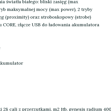
a światła białego: bliski zasięg (max
ryb maksymalnej mocy (max power), 2 tryby
ęg (proximity) oraz stroboskopowy (strobe)
u CORE, złącze USB do ładowania akumulatora
e
 Akumulator
 28 cali z przerzutkami, m2 1tb, genesis radium 400,