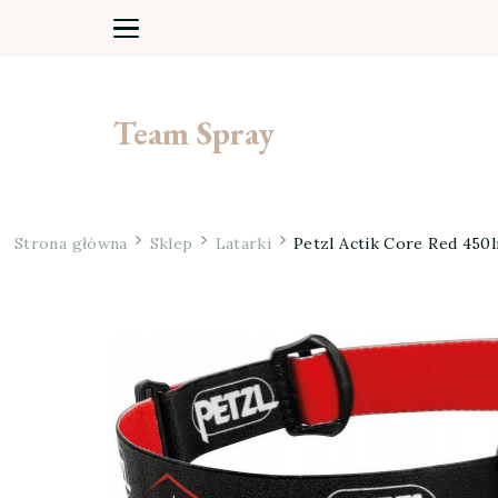
Team Spray
Strona główna
Sklep
Latarki
Petzl Actik Core Red 450