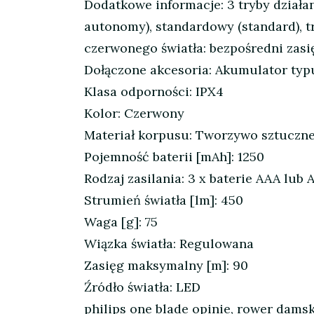
Dodatkowe informacje: 3 tryby działani
autonomy), standardowy (standard), t
czerwonego światła: bezpośredni zasi
Dołączone akcesoria: Akumulator typ
Klasa odporności: IPX4
Kolor: Czerwony
Materiał korpusu: Tworzywo sztuczn
Pojemność baterii [mAh]: 1250
Rodzaj zasilania: 3 x baterie AAA lub
Strumień światła [lm]: 450
Waga [g]: 75
Wiązka światła: Regulowana
Zasięg maksymalny [m]: 90
Źródło światła: LED
philips one blade opinie, rower damski