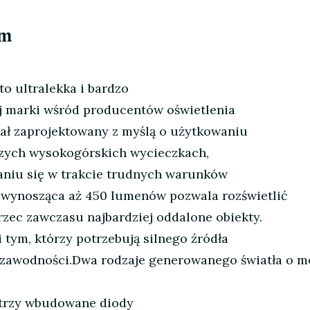
lm
to ultralekka i bardzo
 marki wśród producentów oświetlenia
tał zaprojektowany z myślą o użytkowaniu
szych wysokogórskich wycieczkach,
zaniu się w trakcie trudnych warunków
 wynosząca aż 450 lumenów pozwala rozświetlić
zec zawczasu najbardziej oddalone obiekty.
 tym, którzy potrzebują silnego źródła
niezawodności.Dwa rodzaje generowanego światła o m
a trzy wbudowane diody