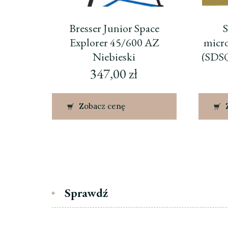
Bresser Junior Space
S
Explorer 45/600 AZ
micr
Niebieski
(SDS
347,00
zł
Zobacz cenę
Sprawdź