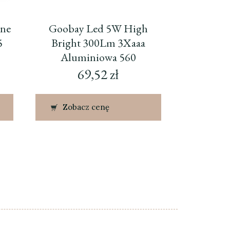
jne
Goobay Led 5W High
5
Bright 300Lm 3Xaaa
Aluminiowa 560
69,52
zł
Zobacz cenę