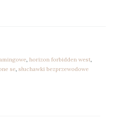
gamingowe
,
horizon forbidden west
,
one se
,
słuchawki bezprzewodowe