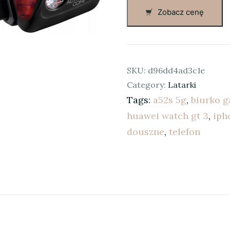
Zobacz cenę
SKU:
d96dd4ad3c1e
Category:
Latarki
Tags:
a52s 5g
,
biurko 
huawei watch gt 3
,
iph
douszne
,
telefon