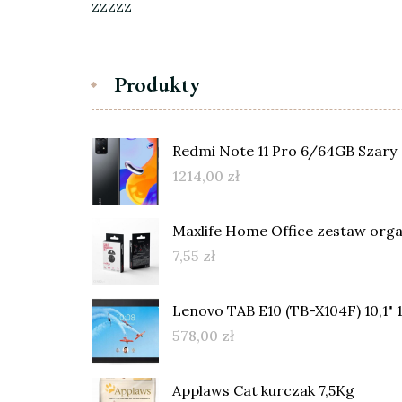
zzzzz
Produkty
Redmi Note 11 Pro 6/64GB Szary
1214,00
zł
Maxlife Home Office zestaw orga
7,55
zł
Lenovo TAB E10 (TB-X104F) 10,1"
578,00
zł
Applaws Cat kurczak 7,5Kg