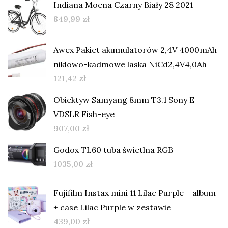
Indiana Moena Czarny Biały 28 2021
849,99
zł
Awex Pakiet akumulatorów 2,4V 4000mAh
niklowo-kadmowe laska NiCd2,4V4,0Ah
121,42
zł
Obiektyw Samyang 8mm T3.1 Sony E
VDSLR Fish-eye
907,00
zł
Godox TL60 tuba świetlna RGB
1035,00
zł
Fujifilm Instax mini 11 Lilac Purple + album
+ case Lilac Purple w zestawie
439,00
zł