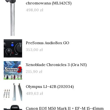
chromowana (ML142CS)
498,00
zł
PreSonus AudioBox GO
353,00
zł
Xenoblade Chronicles 3 (Gra NS)
215,90
zł
Olympus LI-42B (202034)
489,63
zł
Canon EOS M50 Mark II + EF-M 15-45mm