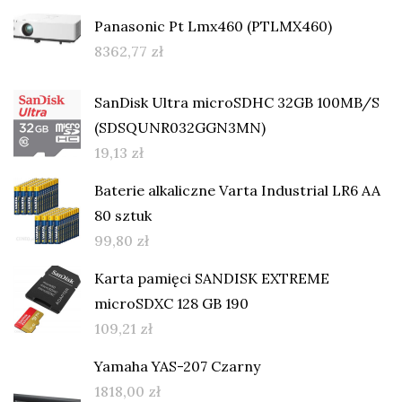
Panasonic Pt Lmx460 (PTLMX460)
8362,77
zł
SanDisk Ultra microSDHC 32GB 100MB/S
(SDSQUNR032GGN3MN)
19,13
zł
Baterie alkaliczne Varta Industrial LR6 AA
80 sztuk
99,80
zł
Karta pamięci SANDISK EXTREME
microSDXC 128 GB 190
109,21
zł
Yamaha YAS-207 Czarny
1818,00
zł