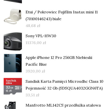
Etui / Pokrowiec Fujifilm Instax mini 11
(70100146243) białe
48,68
zł
Sony VPL-HW30
11376,00
zł
Apple iPhone 12 Pro 256GB Niebieski
Pacific Blue
3920,00
zł
Sandisk Karta Pamięci Microsdhc Class 10
Pojemność 32 Gb (SDSQUA4032GGN6TA)
33,51
zł
Manfrotto ML142CS przedłużka stalowa