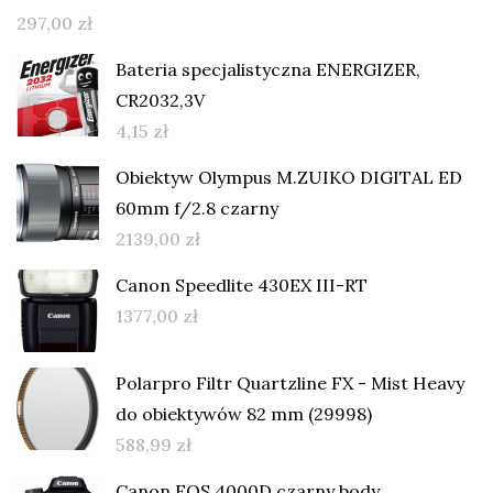
297,00
zł
Bateria specjalistyczna ENERGIZER,
CR2032,3V
4,15
zł
Obiektyw Olympus M.ZUIKO DIGITAL ED
60mm f/2.8 czarny
2139,00
zł
Canon Speedlite 430EX III-RT
1377,00
zł
Polarpro Filtr Quartzline FX - Mist Heavy
do obiektywów 82 mm (29998)
588,99
zł
Canon EOS 4000D czarny body