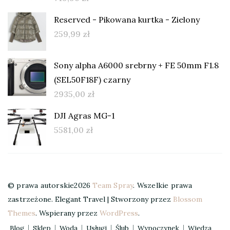
Reserved - Pikowana kurtka - Zielony
259,99
zł
Sony alpha A6000 srebrny + FE 50mm F1.8
(SEL50F18F) czarny
2935,00
zł
DJI Agras MG-1
5581,00
zł
© prawa autorskie2026
Team Spray
. Wszelkie prawa
zastrzeżone.
Elegant Travel | Stworzony przez
Blossom
Themes
. Wspierany przez
WordPress
.
Blog
Sklep
Woda
Usługi
Ślub
Wypoczynek
Wiedza