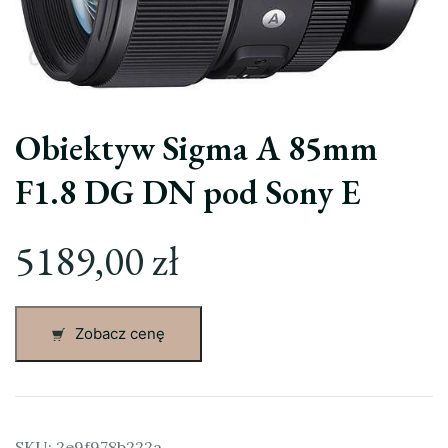
Obiektyw Sigma A 85mm
F1.8 DG DN pod Sony E
5189,00
zł
Zobacz cenę
SKU:
2e9f978b222a