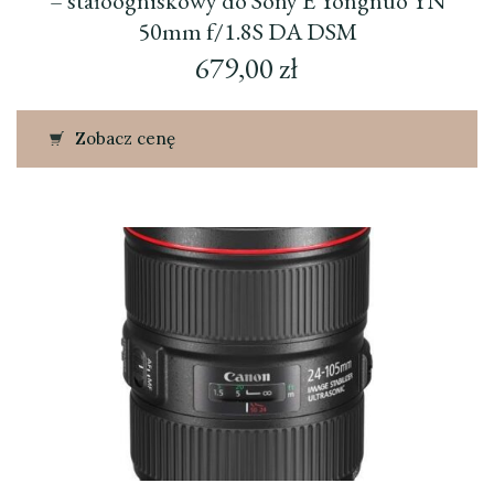
– stałoogniskowy do Sony E Yongnuo YN
50mm f/1.8S DA DSM
679,00
zł
Zobacz cenę