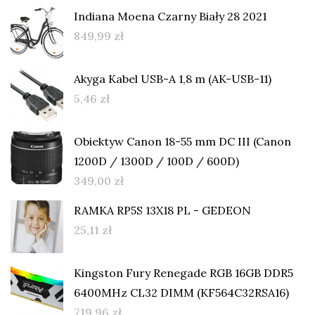
Indiana Moena Czarny Biały 28 2021
849,99
zł
Akyga Kabel USB-A 1,8 m (AK-USB-11)
5,46
zł
Obiektyw Canon 18-55 mm DC III (Canon
1200D / 1300D / 100D / 600D)
349,00
zł
RAMKA RP5S 13X18 PL - GEDEON
25,11
zł
Kingston Fury Renegade RGB 16GB DDR5
6400MHz CL32 DIMM (KF564C32RSA16)
719,96
zł