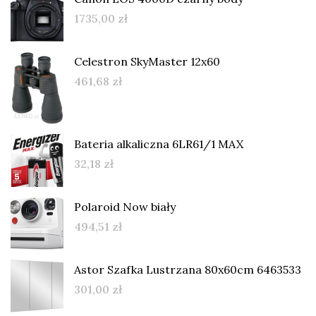
1735,00
zł
Celestron SkyMaster 12x60
461,68
zł
Bateria alkaliczna 6LR61/1 MAX
32,18
zł
Polaroid Now biały
494,51
zł
Astor Szafka Lustrzana 80x60cm 6463533
301,00
zł