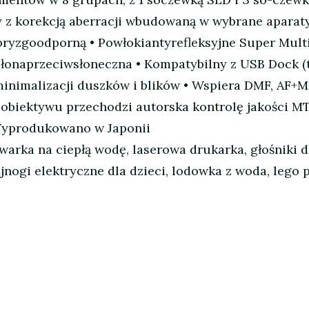
y z korekcją aberracji wbudowaną w wybrane apara
bryzgoodporną • Powłokiantyrefleksyjne Super Multi
słonaprzeciwsłoneczna • Kompatybilny z USB Dock 
minimalizacji duszków i blików • Wspiera DMF, AF+M
obiektywu przechodzi autorska kontrolę jakości MTF
 Wyprodukowano w Japonii
arka na ciepłą wodę, laserowa drukarka, głośniki do
nogi elektryczne dla dzieci, lodowka z woda, lego po