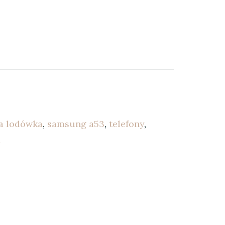
a lodówka
,
samsung a53
,
telefony
,
a