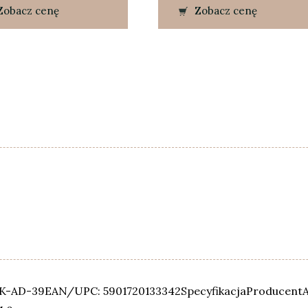
Zobacz cenę
Zobacz cenę
AK-AD-39EAN/UPC: 5901720133342SpecyfikacjaProducentA