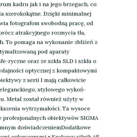
um kadru jak i na jego brzegach, co
a szerokokątne. Dzięki minimalnej
iwia fotografom swobodną pracę, od
rócz atrakcyjnego rozmycia tła,
h. To pomaga na wykonanie zbliżeń z
ptymalizowaną pod aparaty
e-ryczne oraz ze szkła SLD i szkła o
wydajności optycznej z kompaktowymi
ektywy z serii I mają całkowicie
 eleganckiego, stylowego wykoń-
u. Metal został również użyty w
ększenia wytrzymałości. Ta wysoce
ce profesjonalnych obiektywów SIGMA
zyjemnym doświadczeniemDodatkowe
ami asferycznymi • Krokowy silnik AF