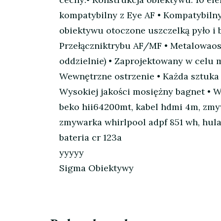
kompatybilny z Eye AF • Kompatybiln
obiektywu otoczone uszczelką pyło i 
Przełączniktrybu AF/MF • Metalowao
oddzielnie) • Zaprojektowany w celu 
Wewnętrzne ostrzenie • Każda sztuka 
Wysokiej jakości mosiężny bagnet •
beko hii64200mt, kabel hdmi 4m, zmyw
zmywarka whirlpool adpf 851 wh, hulaj
bateria cr 123a
yyyyy
Sigma Obiektywy