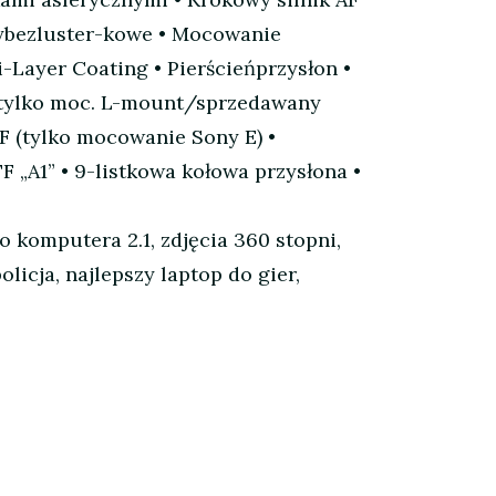
tybezluster-kowe • Mocowanie
-Layer Coating • Pierścieńprzysłon •
(tylko moc. L-mount/sprzedawany
F (tylko mocowanie Sony E) •
 „A1” • 9-listkowa kołowa przysłona •
 komputera 2.1, zdjęcia 360 stopni,
licja, najlepszy laptop do gier,