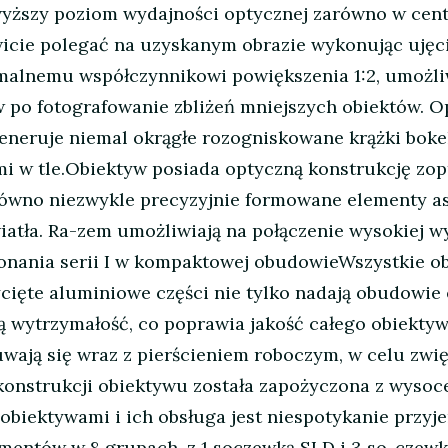
ższy poziom wydajności optycznej zarówno w centr
icie polegać na uzyskanym obrazie wykonując ujęci
ymalnemu współczynnikowi powiększenia 1:2, umożl
 po fotografowanie zbliżeń mniejszych obiektów. Op
generuje niemal okrągłe rozogniskowane krążki boke
mi w tle.Obiektyw posiada optyczną konstrukcję zo
arówno niezwykle precyzyjnie formowane elementy asf
atła. Ra-zem umożliwiają na połączenie wysokiej 
nania serii I w kompaktowej obudowieWszystkie obi
ycięte aluminiowe części nie tylko nadają obudowie
łą wytrzymałość, co poprawia jakość całego obiektyw
uwają się wraz z pierścieniem roboczym, w celu zwi
konstrukcji obiektywu została zapożyczona z wyso
 obiektywami i ich obsługa jest niespotykanie pr
ementów w 8 grupach, z 1 soczewką SLD i 3 so-czewk