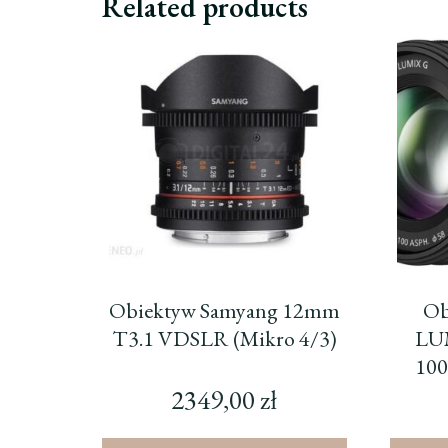
Related products
Obiektyw Samyang 12mm
Ob
T3.1 VDSLR (Mikro 4/3)
LUM
100
P
2349,00
zł