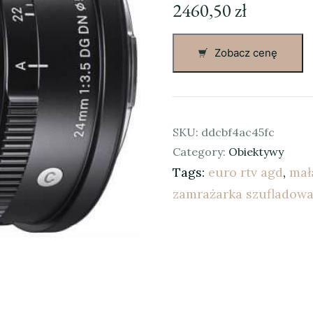
2460,50
zł
Zobacz cenę
SKU:
ddcbf4ac45fc
Category:
Obiektywy
Tags:
euro rtv agd
,
mał
zamrażarka szufladow