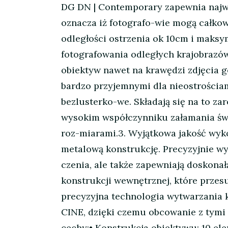
DG DN | Contemporary zapewnia najwy
oznacza iż fotografo-wie mogą całkow
odległości ostrzenia ok 10cm i maks
fotografowania odległych krajobrazów
obiektyw nawet na krawędzi zdjęcia 
bardzo przyjemnymi dla nieostrościa
bezlusterko-we. Składają się na to z
wysokim współczynniku załamania świ
roz-miarami.3. Wyjątkowa jakość wyko
metalową konstrukcję. Precyzyjnie w
czenia, ale także zapewniają doskona
konstrukcji wewnętrznej, które przes
precyzyjna technologia wytwarzania 
CINE, dzięki czemu obcowanie z tymi
cechy:• Konstrukcja obiektywu: 10 el