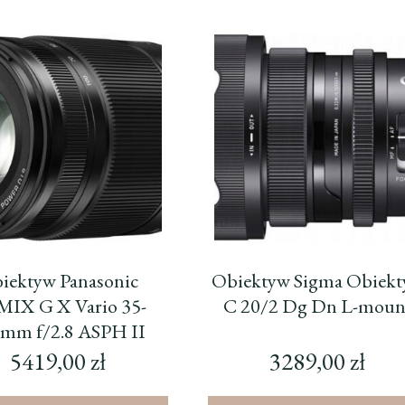
iektyw Panasonic
Obiektyw Sigma Obiek
IX G X Vario 35-
C 20/2 Dg Dn L-moun
mm f/2.8 ASPH II
OWER O.I.S. (H-
5419,00
zł
3289,00
zł
HSA35100)