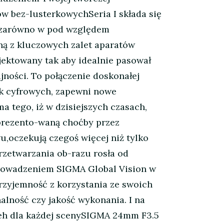
w bez-lusterkowychSeria I składa się
, zarówno w pod względem
dną z kluczowych zalet aparatów
jektowany tak aby idealnie pasował
ności. To połączenie doskonałej
ek cyfrowych, zapewni nowe
 tego, iż w dzisiejszych czasach,
prezento-waną choćby przez
,oczekują czegoś więcej niż tylko
rzetwarzania ob-razu rosła od
wprowadzeniem SIGMA Global Vision w
przyjemność z korzystania ze swoich
alność czy jakość wykonania. I na
bokeh dla każdej scenySIGMA 24mm F3.5