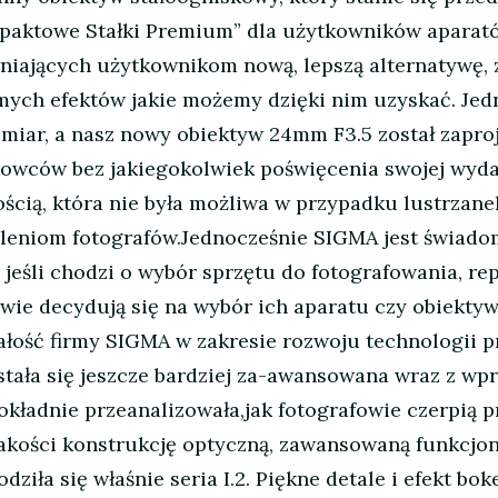
ompaktowe Stałki Premium” dla użytkowników aparató
niających użytkownikom nową, lepszą alternatywę
samych efektów jakie możemy dzięki nim uzyskać. Je
zmiar, a nasz nowy obiektyw 24mm F3.5 został zapro
owców bez jakiegokolwiek poświęcenia swojej wydaj
ością, która nie była możliwa w przypadku lustrzan
leniom fotografów.Jednocześnie SIGMA jest świadoma
eśli chodzi o wybór sprzętu do fotografowania, re
ie decydują się na wybór ich aparatu czy obiektywu
nałość firmy SIGMA w zakresie rozwoju technologii p
 stała się jeszcze bardziej za-awansowana wraz z 
okładnie przeanalizowała,jak fotografowie czerpią 
jakości konstrukcję optyczną, zawansowaną funkcjon
odziła się właśnie seria I.2. Piękne detale i efekt 