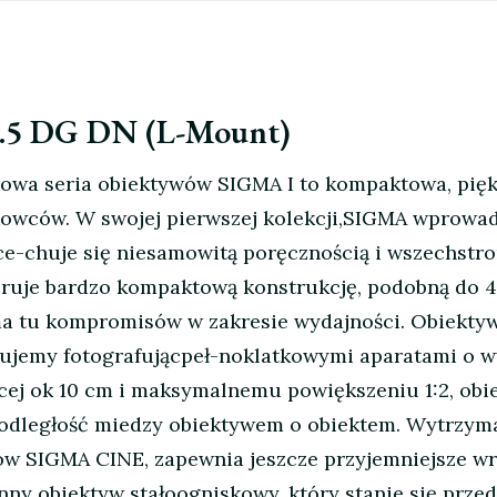
.5 DG DN (L-Mount)
owa seria obiektywów SIGMA I to kompaktowa, pięk
owców. W swojej pierwszej kolekcji,SIGMA wprowad
 ce-chuje się niesamowitą poręcznością i wszechstr
ruje bardzo kompaktową konstrukcję, podobną do 
a tu kompromisów w zakresie wydajności. Obiektyw 
kujemy fotografującpeł-noklatkowymi aparatami o wy
zącej ok 10 cm i maksymalnemu powiększeniu 1:2, o
o odległość miedzy obiektywem o obiektem. Wytrzym
wów SIGMA CINE, zapewnia jeszcze przyjemniejsze w
ny obiektyw stałoogniskowy, który stanie się prze