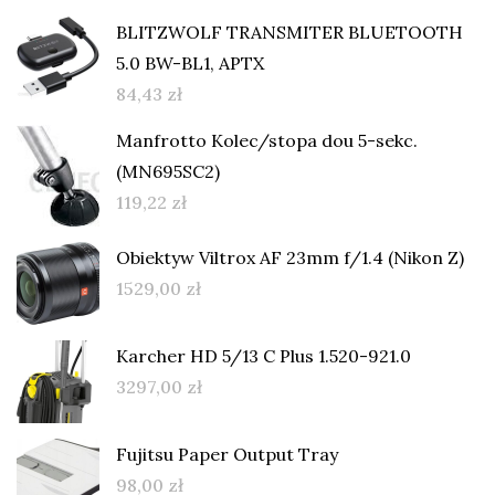
BLITZWOLF TRANSMITER BLUETOOTH
5.0 BW-BL1, APTX
84,43
zł
Manfrotto Kolec/stopa dou 5-sekc.
(MN695SC2)
119,22
zł
Obiektyw Viltrox AF 23mm f/1.4 (Nikon Z)
1529,00
zł
Karcher HD 5/13 C Plus 1.520-921.0
3297,00
zł
Fujitsu Paper Output Tray
98,00
zł