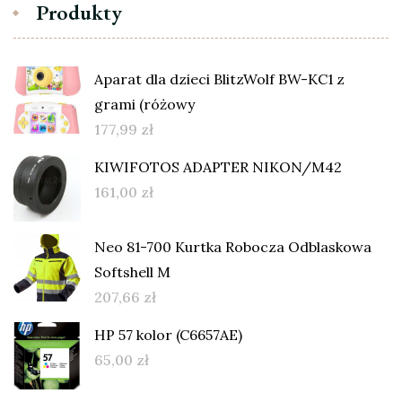
Produkty
Aparat dla dzieci BlitzWolf BW-KC1 z
grami (różowy
177,99
zł
KIWIFOTOS ADAPTER NIKON/M42
161,00
zł
Neo 81-700 Kurtka Robocza Odblaskowa
Softshell M
207,66
zł
HP 57 kolor (C6657AE)
65,00
zł