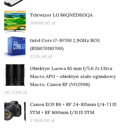
Telewizor LG 86QNED813QA
10098,00
zł
Intel Core i7-10700 2,9GHz BOX
(BX8070110700)
1236,40
zł
Obiektyw Laowa 85 mm f/5,6 2x Ultra
Macro APO - obiektyw stało ogniskowy
Macro, Canon RF (VO2998)
2673,00
zł
Canon EOS R6 + RF 24-105mm f/4-7.1 IS
STM + RF 800mm f/11 IS STM
17868,00
zł