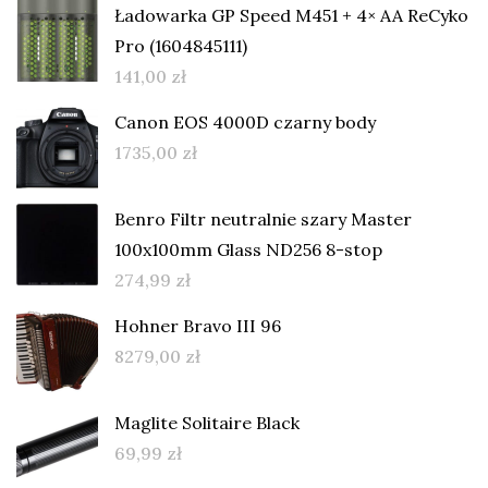
Ładowarka GP Speed M451 + 4× AA ReCyko
Pro (1604845111)
141,00
zł
Canon EOS 4000D czarny body
1735,00
zł
Benro Filtr neutralnie szary Master
100x100mm Glass ND256 8-stop
274,99
zł
Hohner Bravo III 96
8279,00
zł
Maglite Solitaire Black
69,99
zł