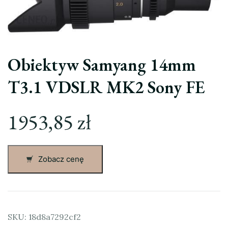
Obiektyw Samyang 14mm
T3.1 VDSLR MK2 Sony FE
1953,85
zł
Zobacz cenę
SKU:
18d8a7292cf2