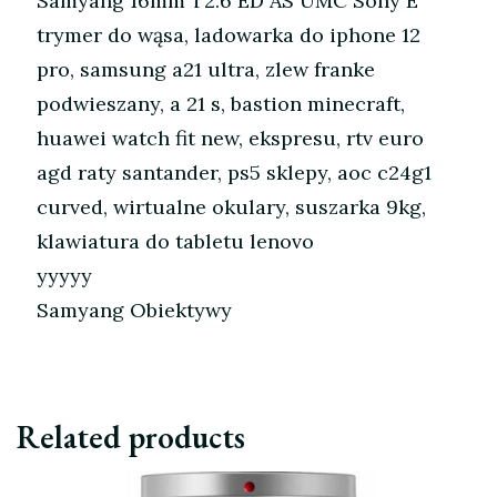
Samyang 16mm T2.6 ED AS UMC Sony E
trymer do wąsa, ladowarka do iphone 12
pro, samsung a21 ultra, zlew franke
podwieszany, a 21 s, bastion minecraft,
huawei watch fit new, ekspresu, rtv euro
agd raty santander, ps5 sklepy, aoc c24g1
curved, wirtualne okulary, suszarka 9kg,
klawiatura do tabletu lenovo
yyyyy
Samyang Obiektywy
Related products