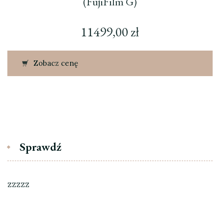
(FujiFilm G)
11499,00
zł
Zobacz cenę
Sprawdź
zzzzz