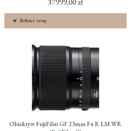
37999,00
zł
Zobacz cenę
Obiektyw FujiFilm GF 23mm F4 R LM WR