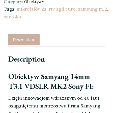
Category:
Obiektywy
Tags:
mikrofalówka
,
rtv agd euro
,
samsung m12
,
santoku
Description
Description
Obiektyw Samyang 14mm
T3.1 VDSLR MK2 Sony FE
Dzięki innowacjom wdrażanym od 40 lat i
osiągniętemu mistrzostwu firma Samyang