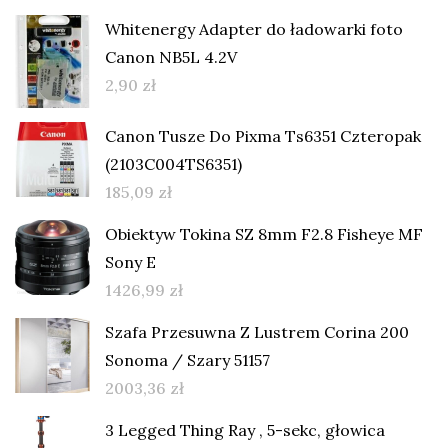
Whitenergy Adapter do ładowarki foto
Canon NB5L 4.2V
2,90
zł
Canon Tusze Do Pixma Ts6351 Czteropak
(2103C004TS6351)
185,09
zł
Obiektyw Tokina SZ 8mm F2.8 Fisheye MF
Sony E
1426,99
zł
Szafa Przesuwna Z Lustrem Corina 200
Sonoma / Szary 51157
2003,36
zł
3 Legged Thing Ray , 5-sekc, głowica