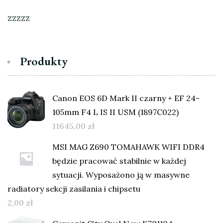
zzzzz
Produkty
Canon EOS 6D Mark II czarny + EF 24-
105mm F4 L IS II USM (1897C022)
11645,00
zł
MSI MAG Z690 TOMAHAWK WIFI DDR4
będzie pracować stabilnie w każdej
sytuacji. Wyposażono ją w masywne
radiatory sekcji zasilania i chipsetu
2,00
zł