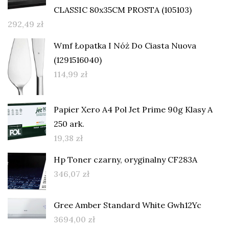
CLASSIC 80x35CM PROSTA (105103)
292,49
zł
Wmf Łopatka I Nóż Do Ciasta Nuova
(1291516040)
114,99
zł
Papier Xero A4 Pol Jet Prime 90g Klasy A
250 ark.
19,38
zł
Hp Toner czarny, oryginalny CF283A
346,07
zł
Gree Amber Standard White Gwh12Yc
3694,00
zł