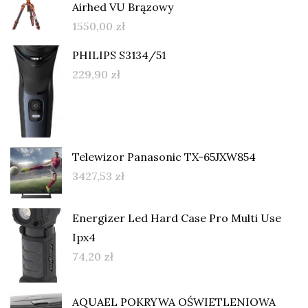
Airhed VU Brązowy
1550,00
zł
PHILIPS S3134/51
229,90
zł
Telewizor Panasonic TX-65JXW854
3427,53
zł
Energizer Led Hard Case Pro Multi Use
Ipx4
74,20
zł
AQUAEL POKRYWA OŚWIETLENIOWA