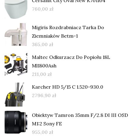
Cersanit City Oval New K701104
760,00
zł
Migiris Rozdrabniacz Tarka Do
Ziemniaków Betm-1
365,00
zł
Maltec Odkurzacz Do Popiołu 18L
Ml1800Ash
211,00
zł
Karcher HD 5/15 C 1.520-930.0
2796,90
zł
Obiektyw Tamron 35mm F/2.8 DI III OSD
M1:2 Sony FE
955,00
zł