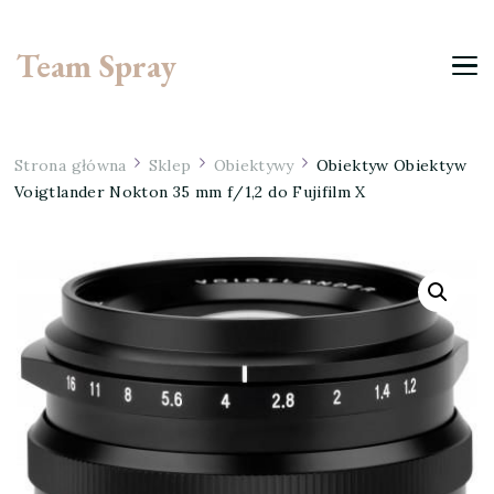
Team Spray
Strona główna
Sklep
Obiektywy
Obiektyw Obiektyw
Voigtlander Nokton 35 mm f/1,2 do Fujifilm X