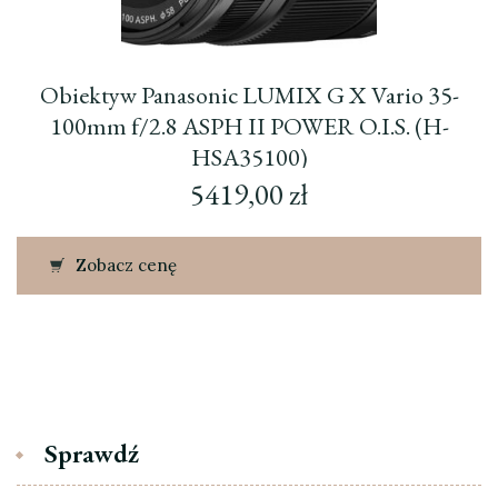
Obiektyw Panasonic LUMIX G X Vario 35-
100mm f/2.8 ASPH II POWER O.I.S. (H-
HSA35100)
5419,00
zł
Zobacz cenę
Sprawdź