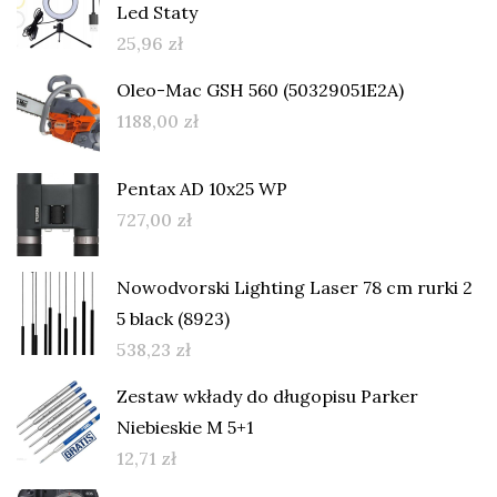
Led Staty
25,96
zł
Oleo-Mac GSH 560 (50329051E2A)
1188,00
zł
Pentax AD 10x25 WP
727,00
zł
Nowodvorski Lighting Laser 78 cm rurki 2
5 black (8923)
538,23
zł
Zestaw wkłady do długopisu Parker
Niebieskie M 5+1
12,71
zł