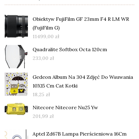
Obiektyw FujiFilm GF 23mm F4 R LM WR
(FujiFilm G)
11499,00
zł
Quadralite Softbox Octa 120cm
233,00
zł
Gedeon Album Na 304 Zdjęć Do Wsuwania
10X15 Cm Cat Kotki
18,25
zł
Nitecore Nitecore Nu25 Yw
201,99
zł
Aptel Zd67B Lampa Pierścieniowa 16Cm