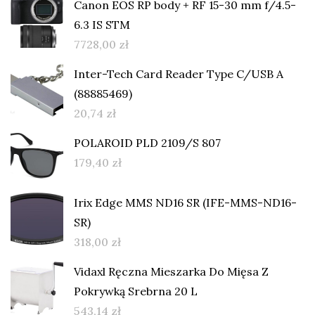
Canon EOS RP body + RF 15-30 mm f/4.5-
6.3 IS STM
7728,00
zł
Inter-Tech Card Reader Type C/USB A
(88885469)
20,74
zł
POLAROID PLD 2109/S 807
179,40
zł
Irix Edge MMS ND16 SR (IFE-MMS-ND16-
SR)
318,00
zł
Vidaxl Ręczna Mieszarka Do Mięsa Z
Pokrywką Srebrna 20 L
543,14
zł