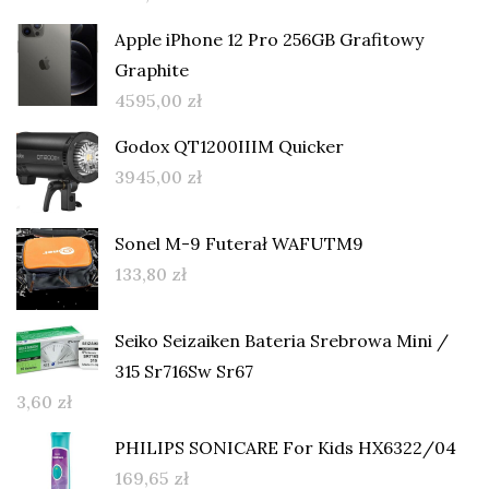
Apple iPhone 12 Pro 256GB Grafitowy
Graphite
4595,00
zł
Godox QT1200IIIM Quicker
3945,00
zł
Sonel M-9 Futerał WAFUTM9
133,80
zł
Seiko Seizaiken Bateria Srebrowa Mini /
315 Sr716Sw Sr67
3,60
zł
PHILIPS SONICARE For Kids HX6322/04
169,65
zł