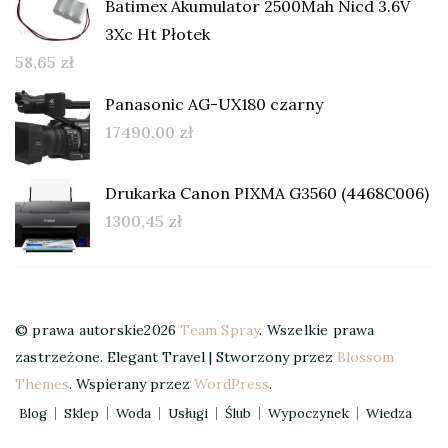
Batimex Akumulator 2500Mah Nicd 3.6V
3Xc Ht Płotek
58,65
zł
Panasonic AG-UX180 czarny
17490,00
zł
Drukarka Canon PIXMA G3560 (4468C006)
1300,45
zł
© prawa autorskie2026
Team Spray
. Wszelkie prawa
zastrzeżone.
Elegant Travel | Stworzony przez
Blossom
Themes
. Wspierany przez
WordPress
.
Blog
Sklep
Woda
Usługi
Ślub
Wypoczynek
Wiedza