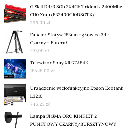
G.Skill Ddr3 8Gb 2X4Gb Tridentx 2400Mhz
Cl10 Xmp (F32400C10D8GTX)
296,00
zł
Fancier Statyw 183cm +gŁowica 3d -
Czarny + FuteraŁ
119,99
zł
Telewizor Sony XR-77A84K
15545,00
zł
Urządzenie wielofunkcyjne Epson Ecotank
L3210
746,23
zł
Lampa SIGMA ORO KINKIET 2-
PUNKTOWY CZARNY/BURSZTYNOWY