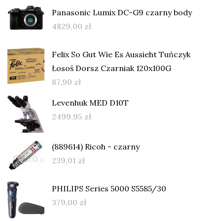
Panasonic Lumix DC-G9 czarny body
4829,00
zł
Felix So Gut Wie Es Aussieht Tuńczyk
Łosoś Dorsz Czarniak 120x100G
87,90
zł
Levenhuk MED D10T
2499,95
zł
(889614) Ricoh - czarny
239,01
zł
PHILIPS Series 5000 S5585/30
379,00
zł