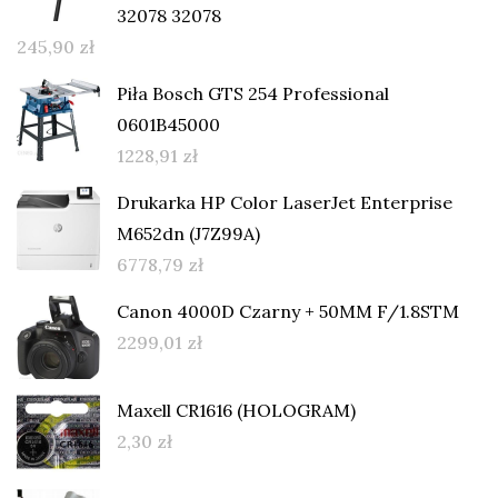
32078 32078
245,90
zł
Piła Bosch GTS 254 Professional
0601B45000
1228,91
zł
Drukarka HP Color LaserJet Enterprise
M652dn (J7Z99A)
6778,79
zł
Canon 4000D Czarny + 50MM F/1.8STM
2299,01
zł
Maxell CR1616 (HOLOGRAM)
2,30
zł