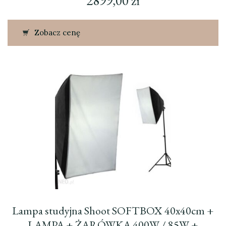
2899,00
zł
Zobacz cenę
Lampa studyjna Shoot SOFTBOX 40x40cm +
LAMPA + ŻARÓWKA 400W / 85W +