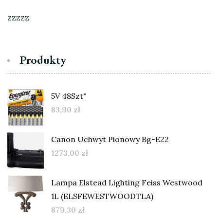
zzzzz
Produkty
5V 48Szt"
83,90
zł
Canon Uchwyt Pionowy Bg-E22
1273,00
zł
Lampa Elstead Lighting Feiss Westwood
1L (ELSFEWESTWOODTLA)
879,30
zł