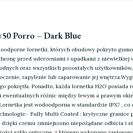
50 Porro – Dark Blue
doodporne lornetki, których obudowy pokryto gumo
hronę przed uderzeniami i upadkami z niewielkiej 
odnych oraz wszystkich pozostałych użytkowników, k
zenie, zapylenie lub zaparowanie jej wnętrza.Wygo
ego pokrętła. Ponadto, każda lornetka H2O posiada 
cji ewentualnych różnic między lewym a prawym o
Lornetka jest wodoodporna w standardzie IPX7 , co
hnologie:- Fully Multi Coated : krytyczne granice p
 dzięki czemu zmniejszono niepożądane odbicia i s
jakości szkło optyczne, z którego wykonano zastoso