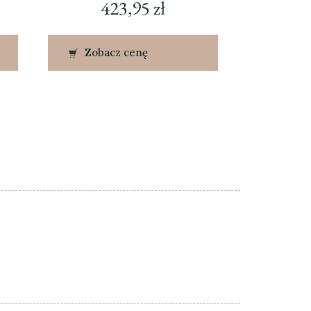
423,95
zł
Zobacz cenę