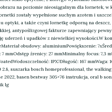
ć obrazu na poziomie nieosiągalnym dla lornetek, w
 lornetki zostały wypełnione suchym azotem i uszcz
ptyki, a także czyni lornetkę odporną na deszcz, p
kkiej, antypoślizgowej fakturze zapewniający pew
ę uderzeń i upadków z niewielkiej wysokości.W ko
ueMateriał obudowy: aluminiumPowiększenie: 7xŚre
: 7 mmOdstęp źrenicy: 27 mmMinimalny focus: 7,3 
 CoatedWodoszczelność: IPX7Długość: 167 mmWaga: 1
2.8, suszarka bosch homeprofessional, the walking 
e 2022, basen bestway 305×76 instrukcja, oral b son
ik lg