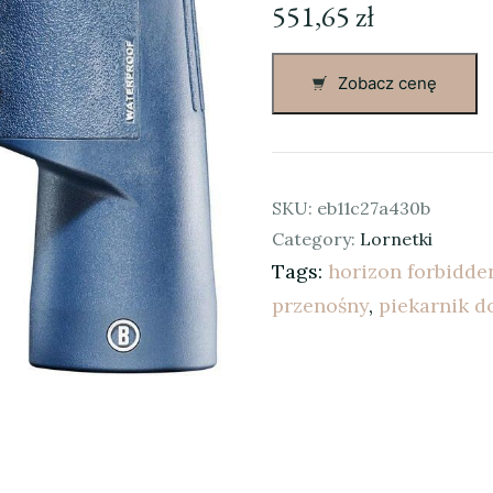
551,65
zł
Zobacz cenę
SKU:
eb11c27a430b
Category:
Lornetki
Tags:
horizon forbidde
przenośny
,
piekarnik 