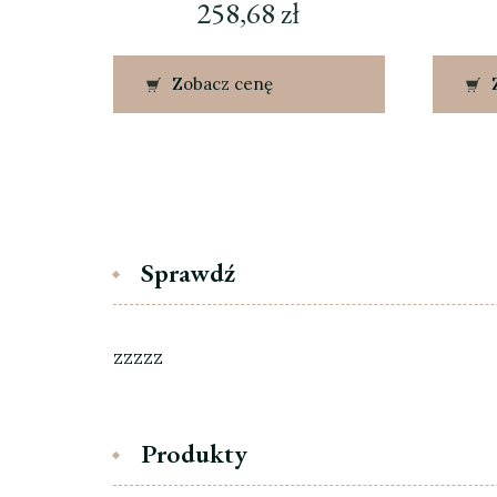
258,68
zł
Zobacz cenę
Sprawdź
zzzzz
Produkty