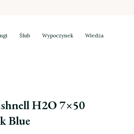
ugi
Ślub
Wypoczynek
Wiedza
ushnell H2O 7×50
k Blue