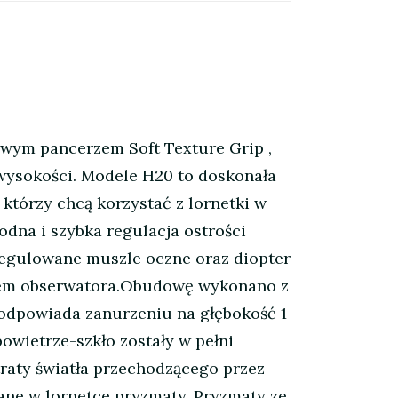
wym pancerzem Soft Texture Grip ,
wysokości. Modele H20 to doskonała
tórzy chcą korzystać z lornetki w
dna i szybka regulacja ostrości
regulowane muszle oczne oraz diopter
kiem obserwatora.Obudowę wykonano z
 odpowiada zanurzeniu na głębokość 1
owietrze-szkło zostały w pełni
traty światła przechodzącego przez
wane w lornetce pryzmaty. Pryzmaty ze