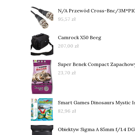
N/A Przewód Cross-Bnc/3M*P1
95,57
zł
Camrock X50 Beeg
207,00
zł
Super Benek Compact Zapachowy
23,70
zł
Smart Games Dinosaurs Mystic I
82,96
zł
Obiektyw Sigma A 85mm f/1.4 D