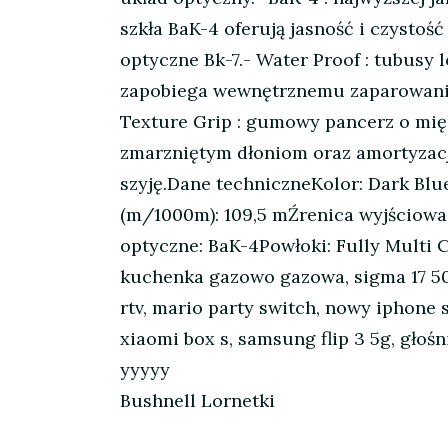
szkła BaK-4 oferują jasność i czystoś
optyczne Bk-7.- Water Proof : tubusy
zapobiega wewnętrznemu zaparowaniu o
Texture Grip : gumowy pancerz o mię
zmarzniętym dłoniom oraz amortyzacj
szyję.Dane techniczneKolor: Dark Bl
(m/1000m): 109,5 mŹrenica wyjściowa
optyczne: BaK-4Powłoki: Fully Multi
kuchenka gazowo gazowa, sigma 17 50 
rtv, mario party switch, nowy iphone s
xiaomi box s, samsung flip 3 5g, głośn
yyyyy
Bushnell Lornetki