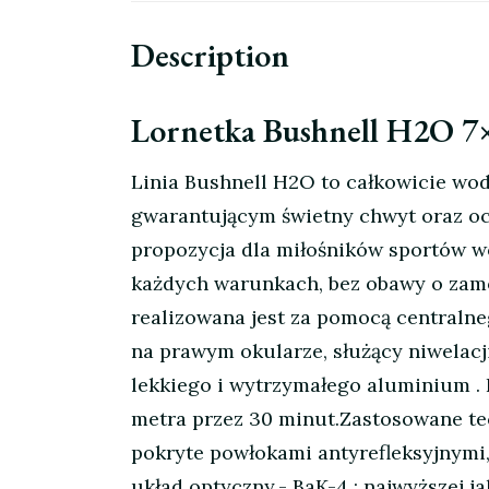
Description
Lornetka Bushnell H2O 7×
Linia Bushnell H2O to całkowicie wo
gwarantującym świetny chwyt oraz oc
propozycja dla miłośników sportów w
każdych warunkach, bez obawy o zamoc
realizowana jest za pomocą centraln
na prawym okularze, służący niwela
lekkiego i wytrzymałego aluminium . 
metra przez 30 minut.Zastosowane tec
pokryte powłokami antyrefleksyjnymi,
układ optyczny.- BaK-4 : najwyższej 