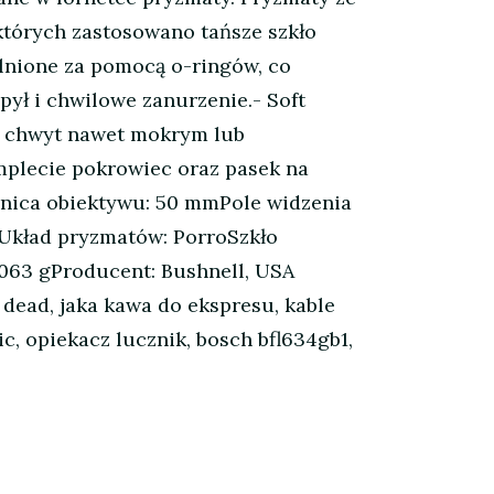
 których zastosowano tańsze szkło
elnione za pomocą o-ringów, co
ył i chwilowe zanurzenie.- Soft
ny chwyt nawet mokrym lub
mplecie pokrowiec oraz pasek na
dnica obiektywu: 50 mmPole widzenia
mUkład pryzmatów: PorroSzkło
063 gProducent: Bushnell, USA
dead, jaka kawa do ekspresu, kable
ic, opiekacz lucznik, bosch bfl634gb1,