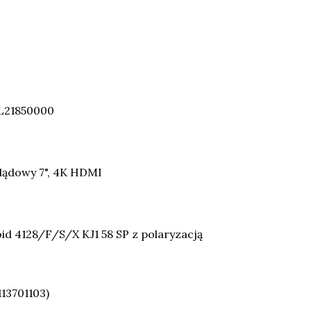
L21850000
glądowy 7", 4K HDMI
id 4128/F/S/X KJ1 58 SP z polaryzacją
13701103)