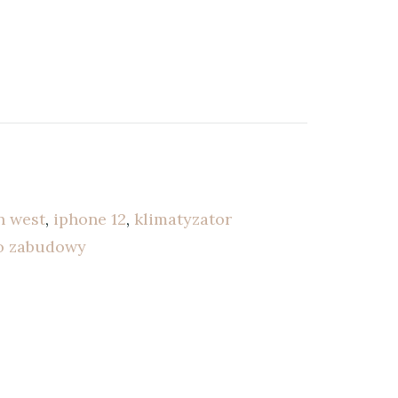
n west
,
iphone 12
,
klimatyzator
do zabudowy