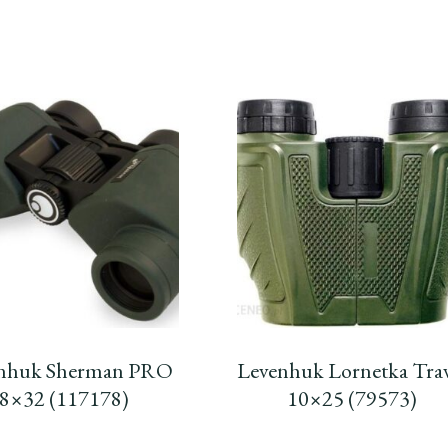
nhuk Sherman PRO
Levenhuk Lornetka Trav
8×32 (117178)
10×25 (79573)