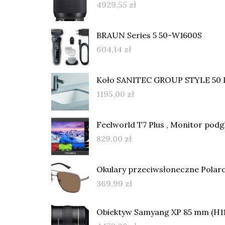
4929,55
zł
BRAUN Series 5 50-W1600S
604,14
zł
Koło SANITEC GROUP STYLE 50 
1195,00
zł
Feelworld T7 Plus , Monitor pod
829,00
zł
Okulary przeciwsłoneczne Polaro
369,99
zł
Obiektyw Samyang XP 85 mm (H11