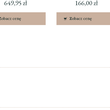
649,95
zł
166,00
zł
Zobacz cenę
Zobacz cenę