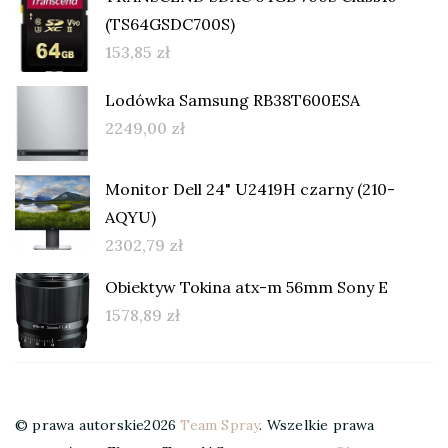
(TS64GSDC700S)
153,85
zł
Lodówka Samsung RB38T600ESA
2249,00
zł
Monitor Dell 24" U2419H czarny (210-
AQYU)
2302,79
zł
Obiektyw Tokina atx-m 56mm Sony E
1578,89
zł
© prawa autorskie2026
Team Spray
. Wszelkie prawa