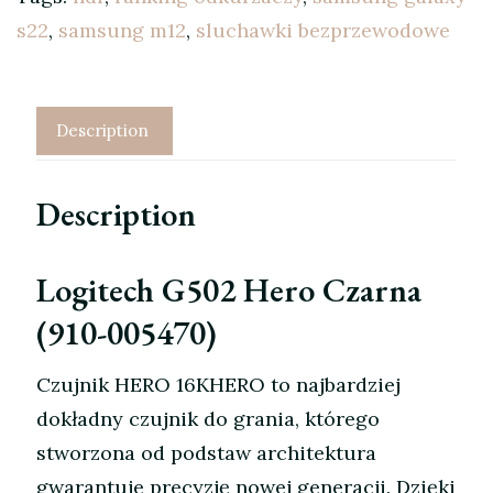
s22
,
samsung m12
,
sluchawki bezprzewodowe
Description
Description
Logitech G502 Hero Czarna
(910-005470)
Czujnik HERO 16KHERO to najbardziej
dokładny czujnik do grania, którego
stworzona od podstaw architektura
gwarantuje precyzję nowej generacji. Dzięki