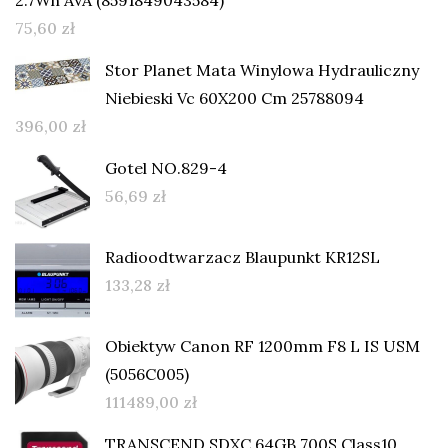
75,60
zł
Stor Planet Mata Winylowa Hydrauliczny
Niebieski Vc 60X200 Cm 25788094
396,00
zł
Gotel NO.829-4
56,69
zł
Radioodtwarzacz Blaupunkt KR12SL
133,28
zł
Obiektyw Canon RF 1200mm F8 L IS USM
(5056C005)
111489,00
zł
TRANSCEND SDXC 64GB 700S Class10