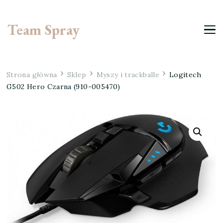
Team Spray
Strona główna
Sklep
Myszy i trackballe
Logitech
G502 Hero Czarna (910-005470)