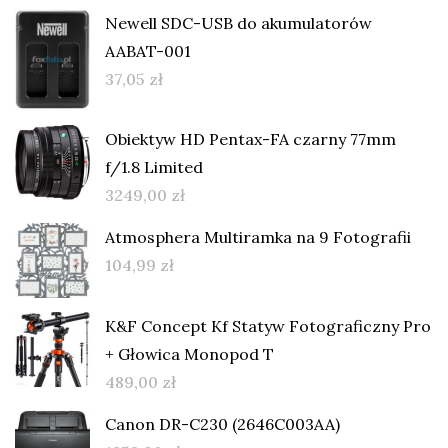
Newell SDC-USB do akumulatorów
AABAT-001
37,05
zł
Obiektyw HD Pentax-FA czarny 77mm
f/1.8 Limited
3249,00
zł
Atmosphera Multiramka na 9 Fotografii
104,99
zł
K&F Concept Kf Statyw Fotograficzny Pro
+ Głowica Monopod T
489,00
zł
Canon DR-C230 (2646C003AA)