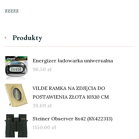
zzzzz
Produkty
Energizer ładowarka uniwersalna
96,50
zł
VILDE RAMKA NA ZDJĘCIA DO
POSTAWIENIA ZŁOTA 10X10 CM
39,69
zł
Steiner Observer 8x42 (8X422313)
1150,00
zł