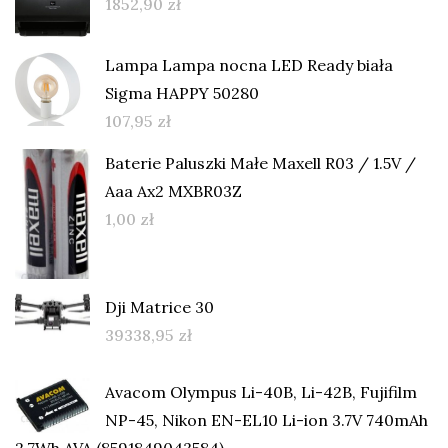
1852,90
zł
Lampa Lampa nocna LED Ready biała
Sigma HAPPY 50280
107,95
zł
Baterie Paluszki Małe Maxell R03 / 1.5V /
Aaa Ax2 MXBR03Z
1,00
zł
Dji Matrice 30
39338,95
zł
Avacom Olympus Li-40B, Li-42B, Fujifilm
NP-45, Nikon EN-EL10 Li-ion 3.7V 740mAh
2.7Wh AVA (8591849043584)