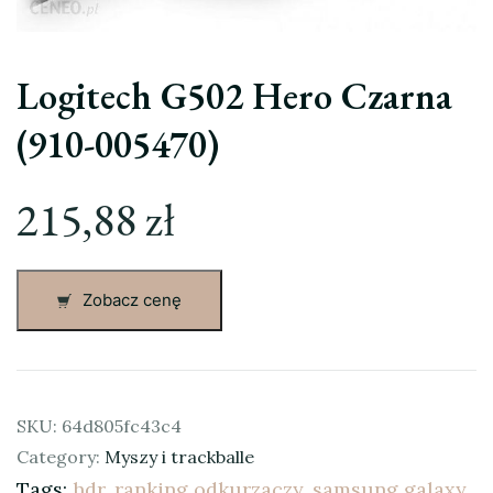
Logitech G502 Hero Czarna
(910-005470)
215,88
zł
Zobacz cenę
SKU:
64d805fc43c4
Category:
Myszy i trackballe
Tags:
hdr
,
ranking odkurzaczy
,
samsung galaxy