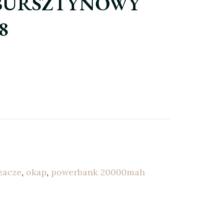
BURSZTYNOWY
8
zacze
,
okap
,
powerbank 20000mah