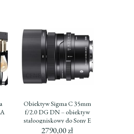
a
Obiektyw Sigma C 35mm
MA
f/2.0 DG DN – obiektyw
stałoogniskowy do Sony E
2790,00
zł