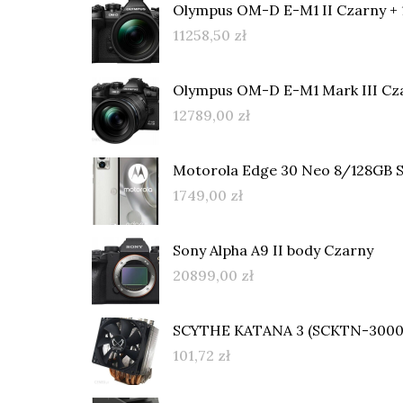
Olympus OM-D E-M1 II Czarny +
11258,50
zł
Olympus OM-D E-M1 Mark III Cz
12789,00
zł
Motorola Edge 30 Neo 8/128GB 
1749,00
zł
Sony Alpha A9 II body Czarny
20899,00
zł
SCYTHE KATANA 3 (SCKTN-3000
101,72
zł