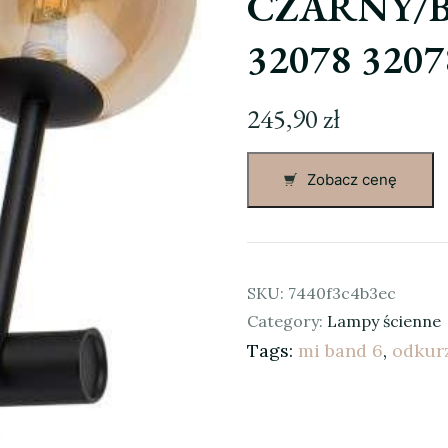
CZARNY/
32078 3207
245,90
zł
Zobacz cenę
SKU:
7440f3c4b3ec
Category:
Lampy ścienne
Tags:
mi band 6
,
odkur