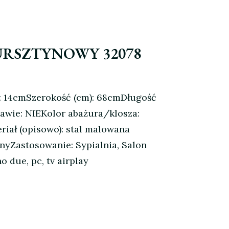
URSZTYNOWY 32078
: 14cmSzerokość (cm): 68cmDługość
awie: NIEKolor abażura/klosza:
iał (opisowo): stal malowana
nyZastosowanie: Sypialnia, Salon
 due, pc, tv airplay