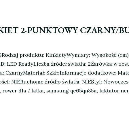
NKIET 2-PUNKTOWY CZARNY/B
8Rodzaj produktu: KinkietyWymiary: Wysokość (cm)
D: LED ReadyLiczba źródeł światła: 2Żarówka w zest
CzarnyMateriał: SzkłoInformacje dodatkowe: Mater
ci: NIERuchome źródło światła: NIEStyl: Nowoczes
rower dla 7 latka, samsung qe65qn85a, laktator neno