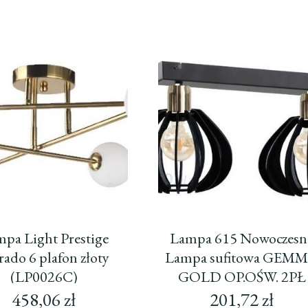
pa Light Prestige
Lampa 615 Nowoczesn
ado 6 plafon złoty
Lampa sufitowa GEM
(LP0026C)
GOLD OP.OŚW. 2PŁ
458,06
zł
201,72
zł