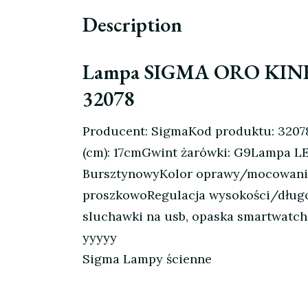
Description
Lampa SIGMA ORO KI
32078
Producent: SigmaKod produktu: 3207
(cm): 17cmGwint żarówki: G9Lampa LE
BursztynowyKolor oprawy/mocowania: 
proszkowoRegulacja wysokości/długoś
sluchawki na usb, opaska smartwatch, 
yyyyy
Sigma Lampy ścienne