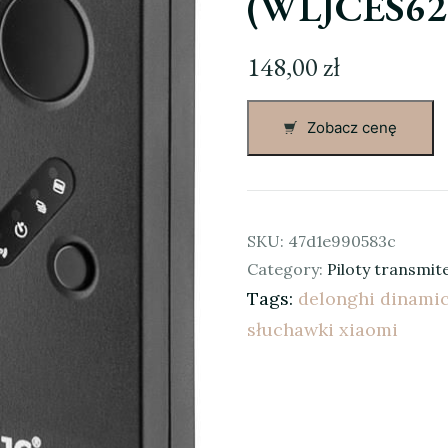
(WLJCES62
148,00
zł
Zobacz cenę
SKU:
47d1e990583c
Category:
Piloty transmit
Tags:
delonghi dinami
słuchawki xiaomi