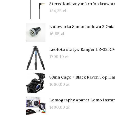
Stereofoniczny mikrofon krawa
134,25
zł
Ładowarka Samochodowa 2 Gniaz
16,65
zł
Leofoto statyw Ranger LS-325C
1709,10
zł
8Sinn Cage + Black Raven Top Hand
1066,00
zł
Lomography Aparat Lomo Instant
1400,00
zł