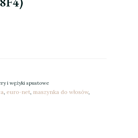
8F4)
ery i wężyki spustowe
ca
,
euro-net
,
maszynka do włosów
,