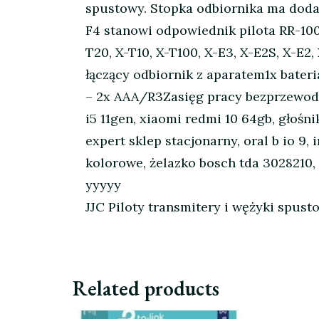
spustowy. Stopka odbiornika ma doda
F4 stanowi odpowiednik pilota RR-100.
T20, X-T10, X-T100, X-E3, X-E2S, X-E2
łączący odbiornik z aparatem1x bater
– 2x AAA/R3Zasięg pracy bezprzewod
i5 11gen, xiaomi redmi 10 64gb, głośn
expert sklep stacjonarny, oral b io 9,
kolorowe, żelazko bosch tda 3028210
yyyyy
JJC Piloty transmitery i wężyki spust
Related products