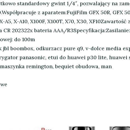
tkowo standardowy gwint 1/4″, pozwalający na zamo
Współpracuje z aparatem:FujiFilm GFX 50R, GFX 50S,
, X-A5, X-A10, X100F, X100T, X70, X30, XF10Zawartoś
ia CR 202322x bateria AAA/R3Specyfikacja:Zasilanie:
owej: do 100m
ik jbl boombox, odkurzacz pure q9, v-dolce media ex
 irygator panasonic, etui do huawei p30 lite, huawei 
, maszynka remington, bequiet obudowa, man
owe