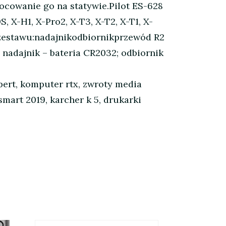
cowanie go na statywie.Pilot ES-628
 X-H1, X-Pro2, X-T3, X-T2, X-T1, X-
ć zestawu:nadajnikodbiornikprzewód R2
 nadajnik – bateria CR2032; odbiornik
pert, komputer rtx, zwroty media
smart 2019, karcher k 5, drukarki