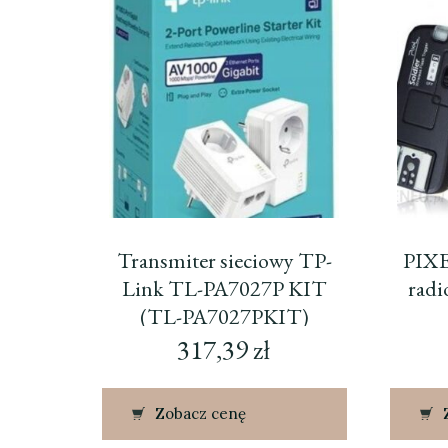
Transmiter sieciowy TP-
PIXE
Link TL-PA7027P KIT
rad
(TL-PA7027PKIT)
317,39
zł
Zobacz cenę