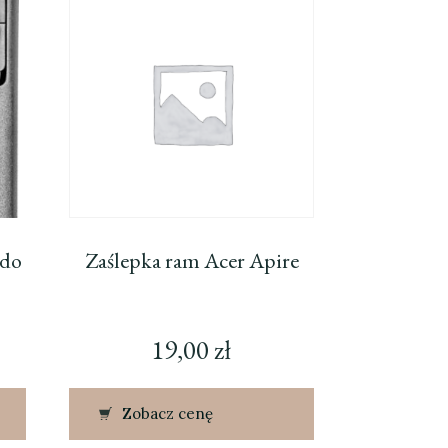
 do
Zaślepka ram Acer Apire
19,00
zł
Zobacz cenę