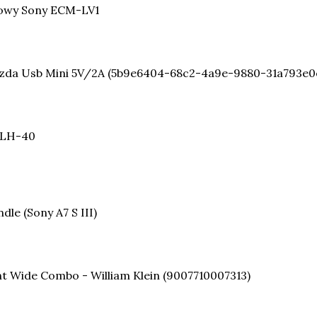
towy Sony ECM-LV1
da Usb Mini 5V/2A (5b9e6404-68c2-4a9e-9880-31a793e0
+LH-40
le (Sony A7 S III)
 Wide Combo - William Klein (9007710007313)