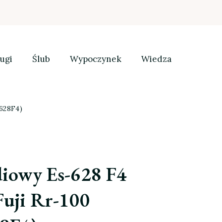
ugi
Ślub
Wypoczynek
Wiedza
S628F4)
adiowy Es-628 F4
uji Rr-100