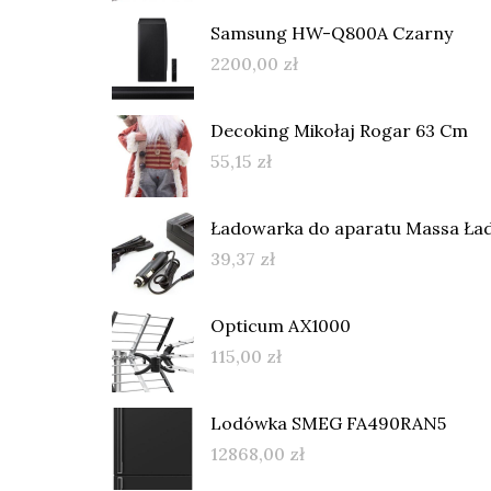
Samsung HW-Q800A Czarny
2200,00
zł
Decoking Mikołaj Rogar 63 Cm
55,15
zł
Ładowarka do aparatu Massa Ła
39,37
zł
Opticum AX1000
115,00
zł
Lodówka SMEG FA490RAN5
12868,00
zł