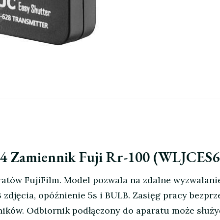
 F4 Zamiennik Fuji Rr-100 (WLJCES
atów FujiFilm. Model pozwala na zdalne wyzwalanie
 3 zdjęcia, opóźnienie 5s i BULB. Zasięg pracy bez
ników. Odbiornik podłączony do aparatu może służ