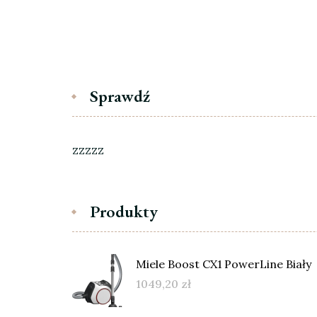
Sprawdź
zzzzz
Produkty
Miele Boost CX1 PowerLine Biały
1049,20
zł