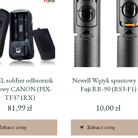
L soldier odbiornik
Newell Wężyk spustowy
iowy CANON (PIX-
Fuji RR-90 (RS3-F1)
TF371RX)
81,99
zł
10,00
zł
Zobacz cenę
Zobacz cenę