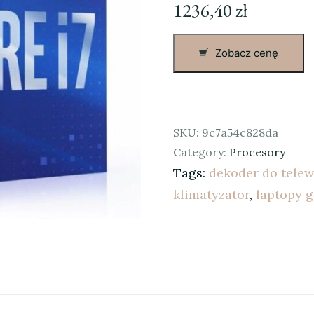
1236,40
zł
Zobacz cenę
SKU:
9c7a54c828da
Category:
Procesory
Tags:
dekoder do telew
klimatyzator
,
laptopy 