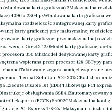
 (wbudowana karta graficzna) 3Maksymalna rozdzie
tlacz) 4096 x 2304 pxWbudowana karta graficzna 
symalna rozdzielczość zintegrowanej karty graficz
wanej karty graficznej przy maksymalnej rozdzielc
growanej karty graficznej przy maksymalnej rozdzi
na wersja DirectX 12.0Model karty graficznej on-
procesora 350 MhzModel dedykowanej karty grafi
nętrzna wspierana przez procesor 128 GBTypy pam
channelTaktowanie zegara pamięci wspierane prz
systemu Thermal Solution PCG 2015CKod zharmoni
a Execute Disable Bit (EDB) TakRewizja PCI Expres
.0Instrukcje obsługiwania SSE4.1Zautomatyzowany s
ontroli eksportu (ECCN) 5A992CMaksymalna konfigu
iguracje PCI Express 1×8+2x4Maksymalna liczba lin