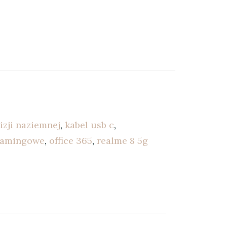
izji naziemnej
,
kabel usb c
,
gamingowe
,
office 365
,
realme 8 5g