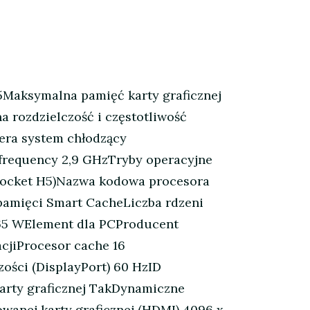
Maksymalna pamięć karty graficznej
rozdzielczość i częstotliwość
era system chłodzący
 frequency 2,9 GHzTryby operacyjne
(Socket H5)Nazwa kodowa procesora
pamięci Smart CacheLiczba rdzeni
 65 WElement dla PCProducent
acjiProcesor cache 16
ości (DisplayPort) 60 HzID
arty graficznej TakDynamiczne
anej karty graficznej (HDMI) 4096 x