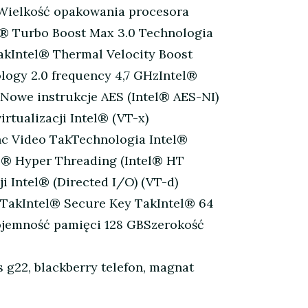
0Wielkość opakowania procesora
l® Turbo Boost Max 3.0 Technologia
akIntel® Thermal Velocity Boost
logy 2.0 frequency 4,7 GHzIntel®
Nowe instrukcje AES (Intel® AES-NI)
tualizacji Intel® (VT-x)
nc Video TakTechnologia Intel®
l® Hyper Threading (Intel® HT
 Intel® (Directed I/O) (VT-d)
 TakIntel® Secure Key TakIntel® 64
ojemność pamięci 128 GBSzerokość
is g22, blackberry telefon, magnat