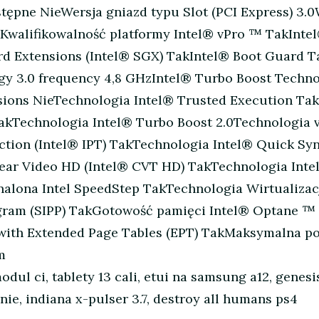
ępne NieWersja gniazd typu Slot (PCI Express) 3.
Kwalifikowalność platformy Intel® vPro ™ TakInte
d Extensions (Intel® SGX) TakIntel® Boot Guard T
y 3.0 frequency 4,8 GHzIntel® Turbo Boost Techno
sions NieTechnologia Intel® Trusted Execution Tak
kTechnologia Intel® Turbo Boost 2.0Technologia vir
ection (Intel® IPT) TakTechnologia Intel® Quick Sy
ear Video HD (Intel® CVT HD) TakTechnologia Inte
lona Intel SpeedStep TakTechnologia Wirtualizacji
gram (SIPP) TakGotowość pamięci Intel® Optane ™
with Extended Page Tables (EPT) TakMaksymalna p
m
modul ci, tablety 13 cali, etui na samsung a12, genes
anie, indiana x-pulser 3.7, destroy all humans ps4