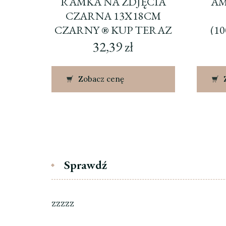
RAMKA NA ZDJĘCIA
AM
CZARNA 13X18CM
CZARNY ® KUP TERAZ
(1
32,39
zł
Zobacz cenę
Sprawdź
zzzzz