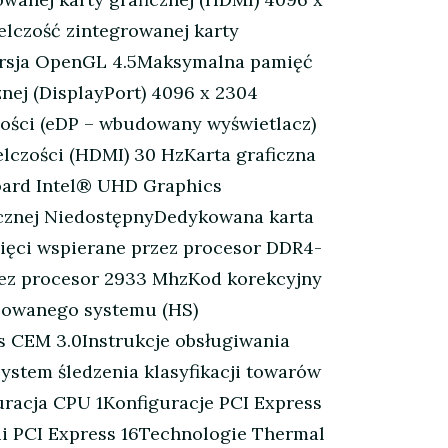
lczość zintegrowanej karty
wersja OpenGL 4.5Maksymalna pamięć
nej (DisplayPort) 4096 x 2304
zości (eDP – wbudowany wyświetlacz)
elczości (HDMI) 30 HzKarta graficzna
board Intel® UHD Graphics
cznej NiedostępnyDedykowana karta
ięci wspierane przez procesor DDR4-
ez procesor 2933 MhzKod korekcyjny
zowanego systemu (HS)
s CEM 3.0Instrukcje obsługiwania
ystem śledzenia klasyfikacji towarów
racja CPU 1Konfiguracje PCI Express
ii PCI Express 16Technologie Thermal