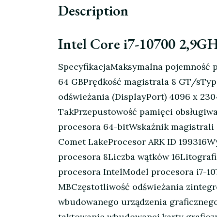
Description
Intel Core i7-10700 2,9
SpecyfikacjaMaksymalna pojemność p
64 GBPrędkość magistrala 8 GT/sTyp
odświeżania (DisplayPort) 4096 x 2
TakPrzepustowość pamięci obsługiwan
procesora 64-bitWskaźnik magistral
Comet LakeProcesor ARK ID 199316Wy
procesora 8Liczba wątków 16Litograf
procesora IntelModel procesora i7-10
MBCzęstotliwość odświeżania zintegro
wbudowanego urządzenia graficznego
taktowanie wbudowanej karty graficz