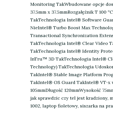
Monitoring TakWbudowane opcje dost
37.5mm x 37.5mmRozgałęźnik T 100 °C
TakTechnologia Intel® Software Guar
NieIntel® Turbo Boost Max Technolog
Transactional Synchronization Exten
TakTechnologia Intel® Clear Video Ta
TakTechnologia Intel® Identity Prot
InTru™ 3D TakTechnologia Intel® Cl
Technology) TakTechnologia Udoskona
TakIntel® Stable Image Platform Pro
TakIntel® OS Guard TakIntel® VT-x 
105mmDługość 120mmWysokość 75m
jak sprawdzic czy tel jest kradziony, 
1002, laptop fioletowy, siszarka na pr