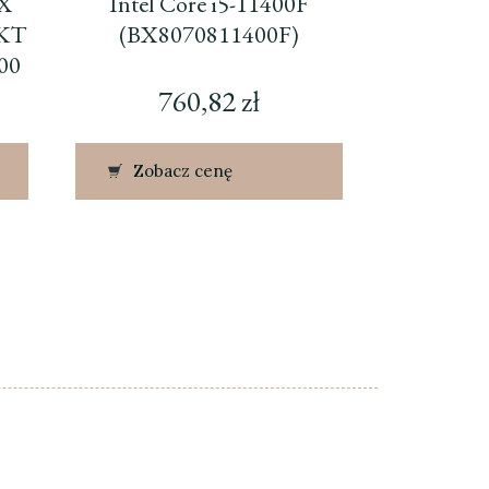
 X
Intel Core i5-11400F
UKT
(BX8070811400F)
00
760,82
zł
Zobacz cenę