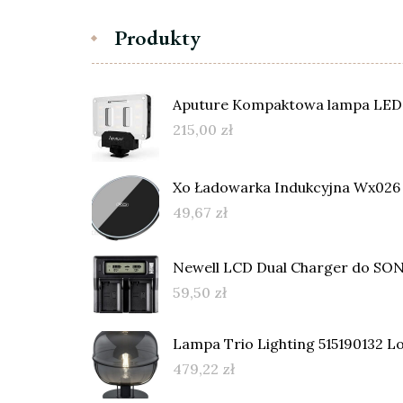
Produkty
Aputure Kompaktowa lampa LED
215,00
zł
Xo Ładowarka Indukcyjna Wx026
49,67
zł
Newell LCD Dual Charger do SO
59,50
zł
Lampa Trio Lighting 515190132 Lo
479,22
zł