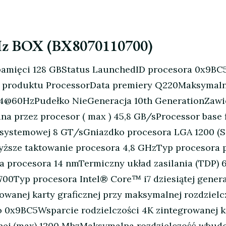
GHz BOX (BX8070110700)
amięci 128 GBStatus LaunchedID procesora 0x9BC5
 produktu ProcessorData premiery Q220Maksymalna 
304@60HzPudełko NieGeneracja 10th GenerationZawi
a przez procesor ( max ) 45,8 GB/sProcessor base
i systemowej 8 GT/sGniazdko procesora LGA 1200 
ższe taktowanie procesora 4,8 GHzTyp procesora 
ia procesora 14 nmTermiczny układ zasilania (TDP)
700Typ procesora Intel® Core™ i7 dziesiątej gener
wanej karty graficznej przy maksymalnej rozdzielcz
 0x9BC5Wsparcie rodzielczości 4K zintegrowanej k
nej (max) 1200 MhzMaksymalna rozdzielczość wbudow