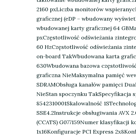
2160 pxLiczba monitorów wspieranych
graficznej (eDP – wbudowany wyświe
wbudowanej karty graficznej 64 GBMak
pxCzęstotliwość odświeżania zintegro
60 HzCzęstotliwość odświeżania zinte
on-board TakWbudowana karta graficz
630Wbudowana bazowa częstotliwość 
graficzna NieMaksymalna pamięć wew
SDRAMObsługa kanałów pamięci Dual-
NieStan spoczynku TakSpecyfikacja 
8542310001Skalowalność 1STechnologi
SSE4.2Instrukcje obsługiwania AVX 2
(CCATS) G077159Numer klasyfikacji k
1x16Konfiguracje PCI Express 2x8Konf