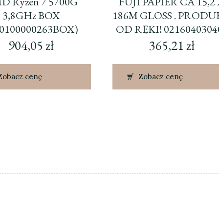
D Ryzen 7 5700G
FUJI PAPIER CA 15,2
3,8GHz BOX
186M GLOSS . PROD
00100000263BOX)
OD RĘKI! 0216040304
904,05
zł
365,21
zł
Zobacz cenę
Zobacz cenę