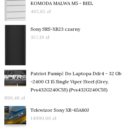
KOMODA MALWA M5 - BIEL
402,65
zł
Sony SRS-XB23 czarny
357,19
zł
Patriot Pamięć Do Laptopa Ddr4 - 32 Gb
-2400 Cl 15 Single Viper Steel (Grey,
Pvs432G240C5S) (Pvs432G240C5S)
890,46
zł
Telewizor Sony XR-65A80J
14990,00
zł