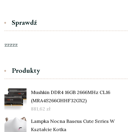
Sprawdź
zzzzz
Produkty
Mushkin DDR4 16GB 2666MHz CL16
(MRA4S266GHHF32GX2)
881,62
zł
Lampka Nocna Baseus Cute Series W
Kształcie Kotka