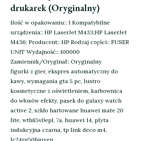
drukarek (Oryginalny)
Ilość w opakowaniu:: 1 Kompatybilne
urządzenia:: HP LaserJet M433;HP LaserJet
M436; Producent:: HP Rodzaj części:: FUSER
UNIT Wydajność:: 100000
Zamiennik/Oryginał:: Oryginalny
figurki z gier, ekspres automatyczny do
kawy, wymagania gta 5 pc, lustro
kosmetyczne z oświetleniem, karbownica
do włosów efekty, pasek do galaxy watch
active 2, szkło hartowane huawei mate 20
lite, wth85v0epl, 7a, huawei 14, plyta
indukcyjna czarna, tp link deco m4,
lc24rg50fquxen