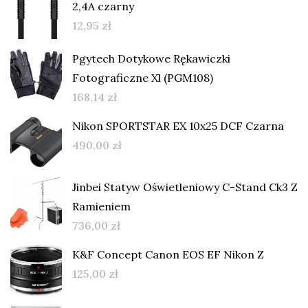
2,4A czarny
12,95
zł
Pgytech Dotykowe Rękawiczki
Fotograficzne Xl (PGM108)
168,14
zł
Nikon SPORTSTAR EX 10x25 DCF Czarna
490,00
zł
Jinbei Statyw Oświetleniowy C-Stand Ck3 Z
Ramieniem
736,00
zł
K&F Concept Canon EOS EF Nikon Z
125,00
zł