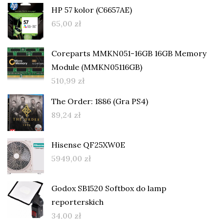
HP 57 kolor (C6657AE)
65,00
zł
Coreparts MMKN051-16GB 16GB Memory
Module (MMKN05116GB)
510,99
zł
The Order: 1886 (Gra PS4)
89,24
zł
Hisense QF25XW0E
5949,00
zł
Godox SB1520 Softbox do lamp
reporterskich
34,00
zł