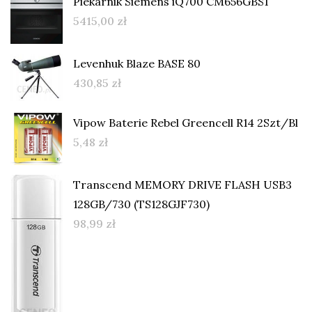
Piekarnik Siemens iQ700 CM656GBS1
5415,00
zł
Levenhuk Blaze BASE 80
430,85
zł
Vipow Baterie Rebel Greencell R14 2Szt/Bl
5,48
zł
Transcend MEMORY DRIVE FLASH USB3
128GB/730 (TS128GJF730)
98,99
zł