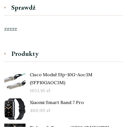
Sprawdź
zzzzz
Produkty
Cisco Moduł Sfp-10G-Aoc3M
(SFP10GAOC3M)
1651,16
zł
Xiaomi Smart Band 7 Pro
460,00
zł