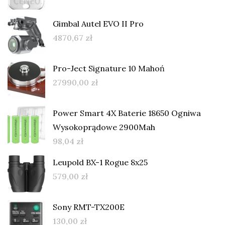
Gimbal Autel EVO II Pro
4870,67
zł
Pro-Ject Signature 10 Mahoń
27990,00
zł
Power Smart 4X Baterie 18650 Ogniwa
Wysokoprądowe 2900Mah
98,04
zł
Leupold BX-1 Rogue 8x25
579,00
zł
Sony RMT-TX200E
130,00
zł