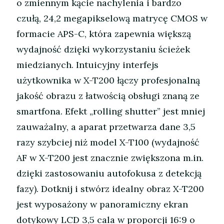
o zmiennym kącie nachylenia i bardzo
czułą, 24,2 megapikselową matrycę CMOS w
formacie APS-C, która zapewnia większą
wydajność dzięki wykorzystaniu ścieżek
miedzianych. Intuicyjny interfejs
użytkownika w X-T200 łączy profesjonalną
jakość obrazu z łatwością obsługi znaną ze
smartfona. Efekt „rolling shutter” jest mniej
zauważalny, a aparat przetwarza dane 3,5
razy szybciej niż model X-T100 (wydajność
AF w X-T200 jest znacznie zwiększona m.in.
dzięki zastosowaniu autofokusa z detekcją
fazy). Dotknij i stwórz idealny obraz X-T200
jest wyposażony w panoramiczny ekran
dotykowy LCD 3,5 cala w proporcji 16:9 o