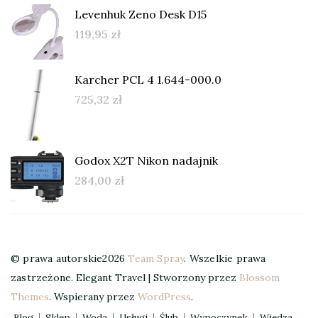
Levenhuk Zeno Desk D15
119,95
zł
Karcher PCL 4 1.644-000.0
725,32
zł
Godox X2T Nikon nadajnik
284,00
zł
© prawa autorskie2026
Team Spray
. Wszelkie prawa
zastrzeżone.
Elegant Travel | Stworzony przez
Blossom
Themes
. Wspierany przez
WordPress
.
Blog
Sklep
Woda
Usługi
Ślub
Wypoczynek
Wiedza