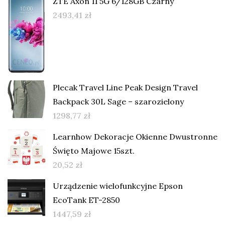
ZTE Axon 11 5G 6/128GB Czarny
2493,41
zł
Plecak Travel Line Peak Design Travel
Backpack 30L Sage – szarozielony
1298,77
zł
Learnhow Dekoracje Okienne Dwustronne
Święto Majowe 15szt.
20,52
zł
Urządzenie wielofunkcyjne Epson
EcoTank ET-2850
1447,59
zł