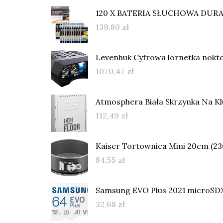
120 X BATERIA SŁUCHOWA DURAC
139,80
zł
Levenhuk Cyfrowa lornetka nokto
1070,47
zł
Atmosphera Biała Skrzynka Na Kl
112,49
zł
Kaiser Tortownica Mini 20cm (2
84,55
zł
Samsung EVO Plus 2021 microS
32,68
zł