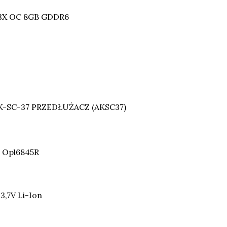
3X OC 8GB GDDR6
K-SC-37 PRZEDŁUŻACZ (AKSC37)
n Opl6845R
3,7V Li-Ion