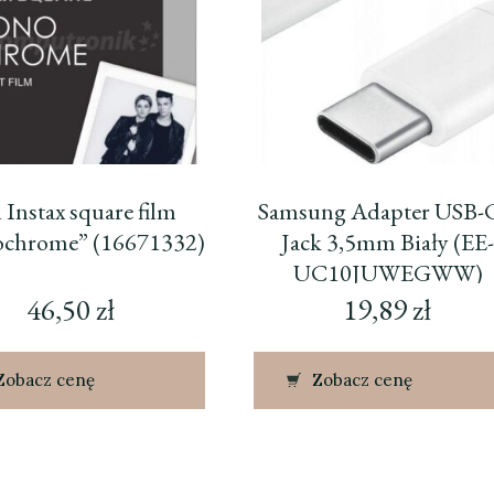
i Instax square film
Samsung Adapter USB-
chrome” (16671332)
Jack 3,5mm Biały (EE
UC10JUWEGWW)
46,50
zł
19,89
zł
Zobacz cenę
Zobacz cenę