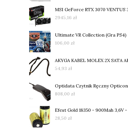
MSI GeForce RTX 3070 VENTUS 
2945,16
zł
Ultimate VR Collection (Gra PS4)
106,00
zł
AKYGA KABEL MOLEX 2X SATA A
54,93
zł
Optidata Czytnik Ręczny Optico
808,00
zł
Efest Gold 18350 - 900Mah 3,6V - 
28,50
zł