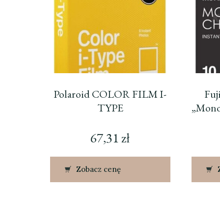
Polaroid COLOR FILM I-
Fuj
TYPE
„Mono
67,31
zł
Zobacz cenę