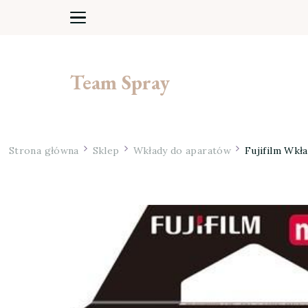
Team Spray
Strona główna
Sklep
Wkłady do aparatów
Fujifilm Wkł