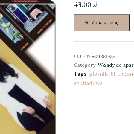
43,00
zł
Zobacz cenę
SKU:
17e62166fc85
Category:
Wkłady do apa
Tags:
głośnik jbl
,
iphon
szufladowa