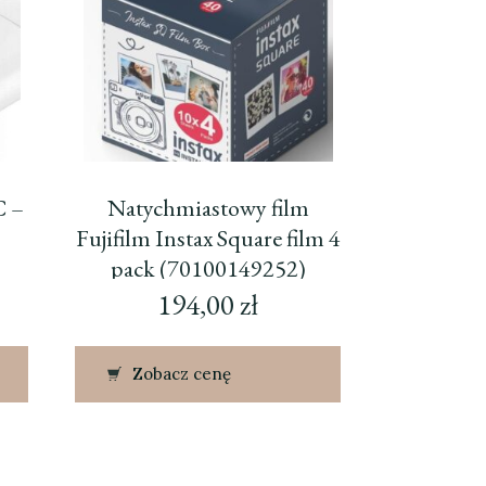
C –
Natychmiastowy film
-
Fujifilm Instax Square film 4
pack (70100149252)
194,00
zł
Zobacz cenę