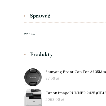
Sprawdź
zzzzz
Produkty
Samyang Front Cap For Af 35Mm 
27,00
zł
Canon imageRUNNER 2425 (CF4
5063,00
zł