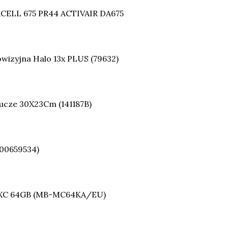
ELL 675 PR44 ACTIVAIR DA675
wizyjna Halo 13x PLUS (79632)
ucze 30X23Cm (141187B)
300659534)
DXC 64GB (MB-MC64KA/EU)