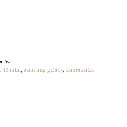
ratów
e 13 mini
,
samsung galaxy
,
zamrażarka