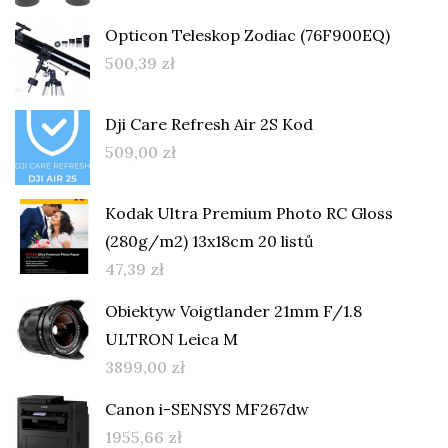
Opticon Teleskop Zodiac (76F900EQ)
500,39
zł
Dji Care Refresh Air 2S Kod
509,00
zł
Kodak Ultra Premium Photo RC Gloss
(280g/m2) 13x18cm 20 listů
47,39
zł
Obiektyw Voigtlander 21mm F/1.8
ULTRON Leica M
3899,00
zł
Canon i-SENSYS MF267dw
1955,66
zł