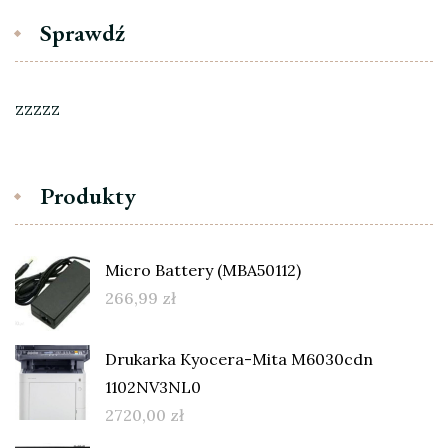
Sprawdź
zzzzz
Produkty
Micro Battery (MBA50112)
266,99
zł
Drukarka Kyocera-Mita M6030cdn
1102NV3NL0
2720,00
zł