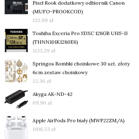
Pixel Rook dodatkowy odbiornik Canon
(MUFO-PROOKCOD)
132,99
zł
Toshiba Exceria Pro SDXC 128GB UHS-II
(THNN101K1280E6)
1133,29
zł
Springos Bombki choinkowe 30 szt. złoty
6cm zestaw choinkowy
52,36
zł
Akyga AK-ND-42
69,90
zł
Apple AirPods Pro biały (MWP22ZM/A)
1106,53
zł