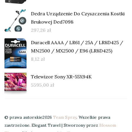
Dedra Urządzenie Do Czyszczenia Kostki
Brukowej Ded7098
297,26
zł
Duracell AAAA / LR61 / 25A / LR8D425 /
MN2500 / MX2500 / E96 (LR8D425)
8,12
zł
Telewizor Sony XR-55X94K
5595,00
zł
© prawa autorskie2026
Team Spray
. Wszelkie prawa
zastrzeżone.
Elegant Travel | Stworzony przez
Blossom