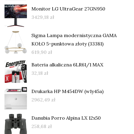
Monitor LG UltraGear 27GN950
3429,18
zł
Sigma Lampa modernistyczna GAMA
KOŁO 5-punktowa złoty (33381)
619,90
zł
Bateria alkaliczna 6LR61/1 MAX
32,18
zł
Drukarka HP M454DW (w1y45a)
2962,49
zł
Danubia Porro Alpina LX 12x50
258,68
zł