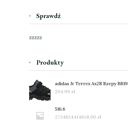
Sprawdź
zzzzz
Produkty
adidas Jr Terrex Ax2R Rzepy BB1
204,99
zł
516.6
2734824414658,00
zł