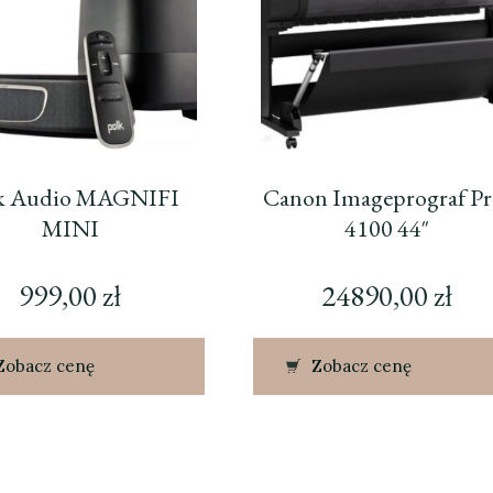
k Audio MAGNIFI
Canon Imageprograf Pr
MINI
4100 44″
999,00
zł
24890,00
zł
Zobacz cenę
Zobacz cenę