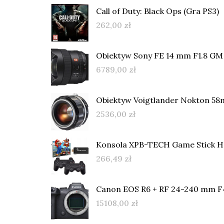
Call of Duty: Black Ops (Gra PS3)
262,00
zł
Obiektyw Sony FE 14 mm F1.8 G
6789,00
zł
Obiektyw Voigtlander Nokton 58mm
2536,00
zł
Konsola XPB-TECH Game Stick H
266,49
zł
Canon EOS R6 + RF 24-240 mm F
15108,00
zł