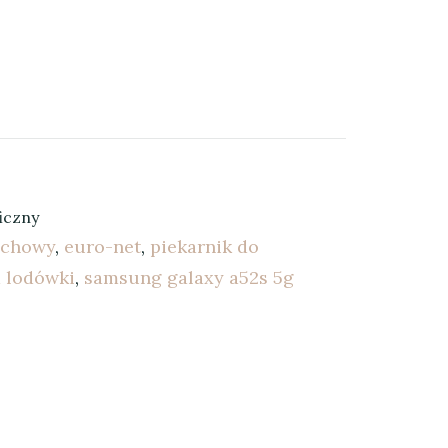
iczny
lichowy
,
euro-net
,
piekarnik do
d lodówki
,
samsung galaxy a52s 5g