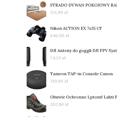
STRADO DYWAN POKOJOWY RABBI
251,99
zł
Nikon ACTION EX 7x35 CF
640,00
zł
DJI Anteny do goggli DJI FPV Sys
74,53
zł
Tamron TAP-in Console Canon
219,00
zł
Obuwie Ochronne Lptomf Lahti 
262,90
zł