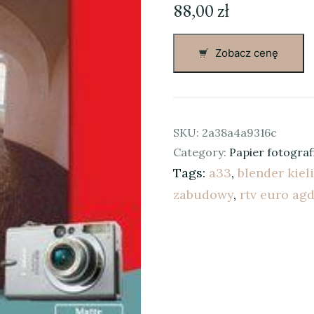
88,00
zł
Zobacz cenę
SKU:
2a38a4a9316c
Category:
Papier fotograf
Tags:
a33
,
blender kie
zabudowy
,
rtv euro ag