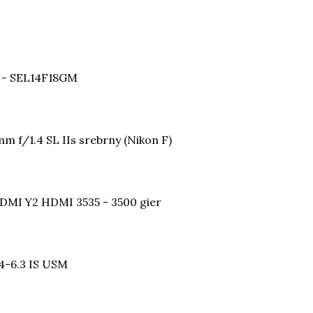
M - SEL14F18GM
 f/1.4 SL IIs srebrny (Nikon F)
DMI Y2 HDMI 3535 - 3500 gier
4-6.3 IS USM