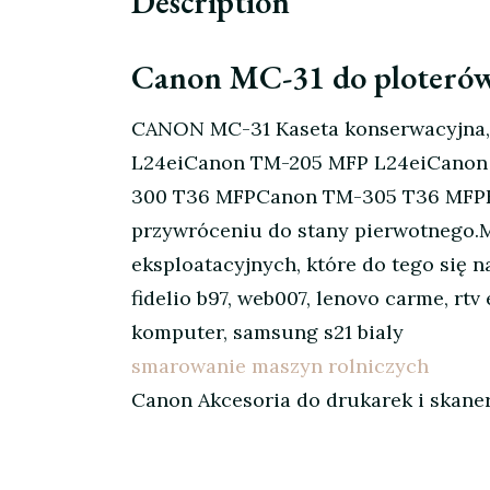
Description
Canon MC-31 do ploteró
CANON MC-31 Kaseta konserwacyjna,
L24eiCanon TM-205 MFP L24eiCano
300 T36 MFPCanon TM-305 T36 MFPKa
przywróceniu do stany pierwotnego.M
eksploatacyjnych, które do tego się n
fidelio b97, web007, lenovo carme, rt
komputer, samsung s21 bialy
smarowanie maszyn rolniczych
Canon Akcesoria do drukarek i skane