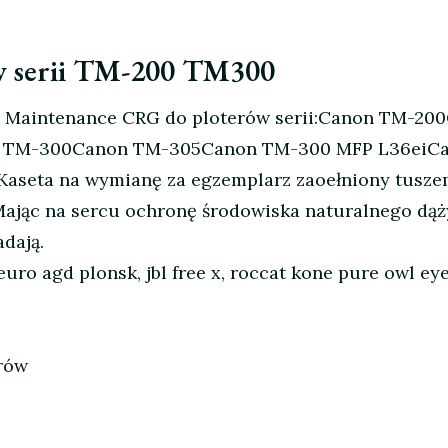
w serii TM-200 TM300
 Maintenance CRG do ploterów serii:Canon TM-2
n TM-300Canon TM-305Canon TM-300 MFP L36eiC
seta na wymianę za egzemplarz zaoełniony tuszem
ając na sercu ochronę środowiska naturalnego dąż
adają.
v euro agd plonsk, jbl free x, roccat kone pure owl 
rów