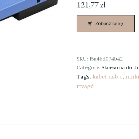
121,77
zł
Zobacz cenę
SKU:
15a4bd074b42
Category:
Akcesoria do d
Tags:
kabel usb c
,
rank
rtvagd