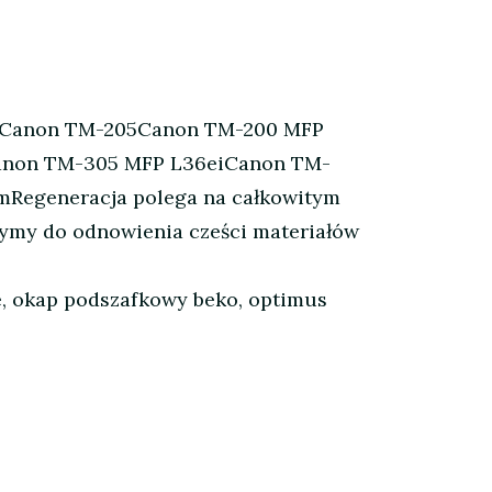
00Canon TM-205Canon TM-200 MFP
anon TM-305 MFP L36eiCanon TM-
Regeneracja polega na całkowitym
ymy do odnowienia cześci materiałów
eye, okap podszafkowy beko, optimus