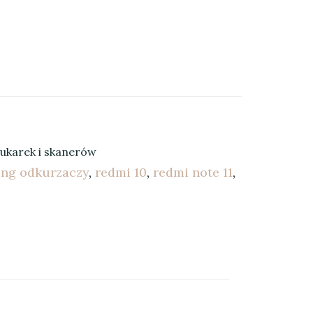
rukarek i skanerów
ing odkurzaczy
,
redmi 10
,
redmi note 11
,