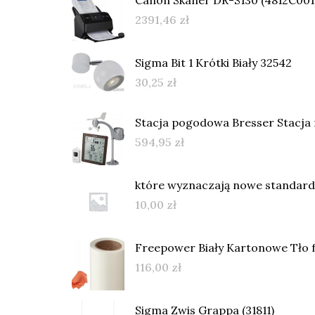
2391,46
zł
Sigma Bit 1 Krótki Biały 32542
30,25
zł
Stacja pogodowa Bresser Stacja
594,95
zł
które wyznaczają nowe standardy
10,00
zł
Freepower Biały Kartonowe Tło f
116,00
zł
Sigma Zwis Grappa (31811)