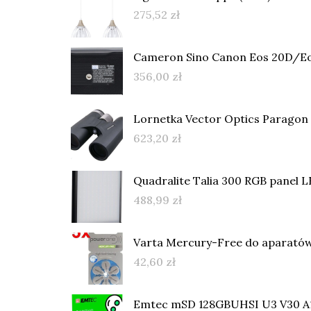
275,52
zł
Cameron Sino Canon Eos 20D/Eo
356,00
zł
Lornetka Vector Optics Paragon 
623,20
zł
Quadralite Talia 300 RGB panel 
488,99
zł
Varta Mercury-Free do aparatów
42,60
zł
Emtec mSD 128GBUHSI U3 V30 A