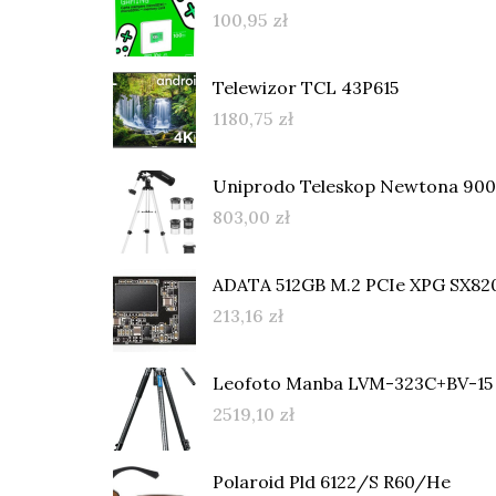
100,95
zł
Telewizor TCL 43P615
1180,75
zł
Uniprodo Teleskop Newtona 9
803,00
zł
ADATA 512GB M.2 PCIe XPG SX82
213,16
zł
Leofoto Manba LVM-323C+BV-15 , 
2519,10
zł
Polaroid Pld 6122/S R60/He