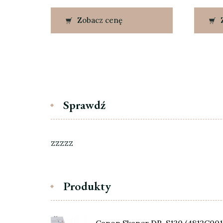
Zobacz cenę
Sprawdź
zzzzz
Produkty
Canon Skaner DR-S130 (4812C001