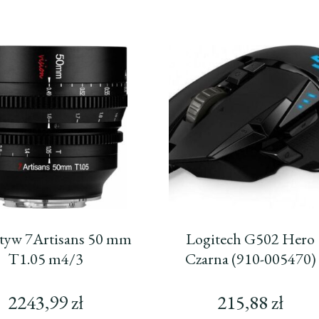
tyw 7Artisans 50 mm
Logitech G502 Hero
T1.05 m4/3
Czarna (910-005470)
2243,99
zł
215,88
zł