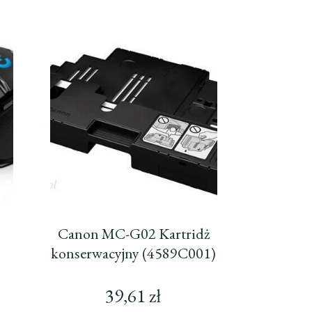
Canon MC-G02 Kartridż
konserwacyjny (4589C001)
39,61
zł