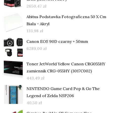
2650,47
zł
Abitus Podstawka Fotograficzna 50 X Cm
Biała - Akryl
133,98
zł
Canon EOS 90D czarny + 50mm
6289,00
zł
Toner JetWorld Yellow Canon CRG055HY
zamiennik CRG-055HY (3017C002)
443,49
zł
NINTENDO Game Card Pop & Go The
Legend of Zelda NSP206
40,50
zł