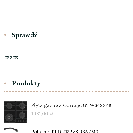
Sprawdź
zzzzz
Produkty
Płyta gazowa Gorenje GTW642SYB
1081,00
zł
Polaroid PLD 2122/S 08A/M9