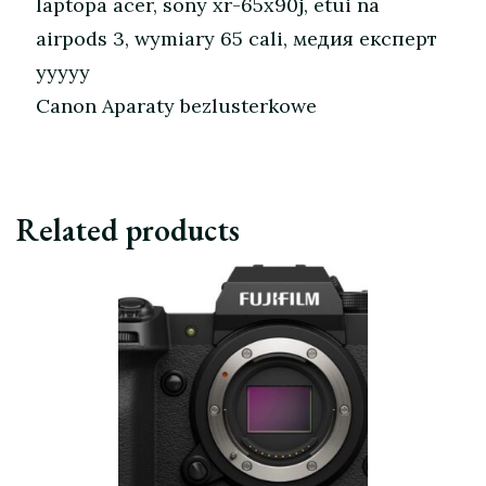
laptopa acer, sony xr-65x90j, etui na
airpods 3, wymiary 65 cali, медия експерт
yyyyy
Canon Aparaty bezlusterkowe
Related products