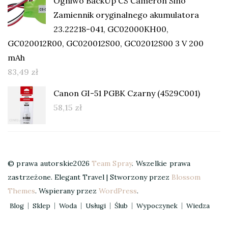
Ogniwo BackUp CS Cameron Sino
Zamiennik oryginalnego akumulatora
23.22218-041, GC02000KH00,
GC020012R00, GC020012S00, GC02012S00 3 V 200
mAh
83,49
zł
Canon GI-51 PGBK Czarny (4529C001)
58,15
zł
© prawa autorskie2026
Team Spray
. Wszelkie prawa
zastrzeżone.
Elegant Travel | Stworzony przez
Blossom
Themes
. Wspierany przez
WordPress
.
Blog
Sklep
Woda
Usługi
Ślub
Wypoczynek
Wiedza