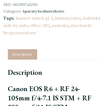
SKU:
802ff97a1290
Category:
Aparaty bezlusterkowe
Tags:
huawei watch gt 2
,
klimatyzator
,
lodówka
side by side
,
office 365
,
santoku
,
sluchawki
bezprzewodowe
Description
Description
Canon EOS R6 + RF 24-
105mm f/4-7.1 IS STM + RF