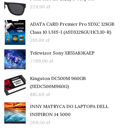
224,90
zł
ADATA CARD Premier Pro SDXC 128GB
Class 10 UHS-I (ASDX128GUI1CL10-R)
310,00
zł
Telewizor Sony XR55A83KAEP
7799,00
zł
Kingston DC500M 960GB
(SEDC500M960G)
885,60
zł
INNY MATRYCA DO LAPTOPA DELL
INSPIRON 14 5000
269,50
zł