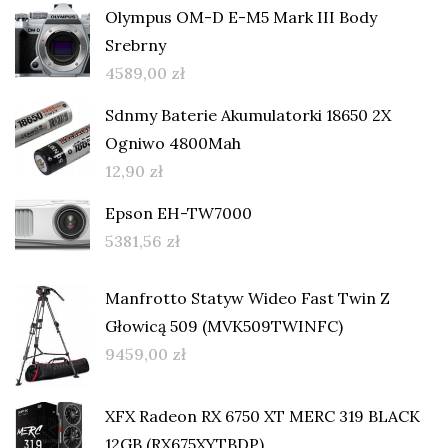
Olympus OM-D E-M5 Mark III Body
Srebrny
4589,00
zł
Sdnmy Baterie Akumulatorki 18650 2X
Ogniwo 4800Mah
12,90
zł
Epson EH-TW7000
5381,56
zł
Manfrotto Statyw Wideo Fast Twin Z
Głowicą 509 (MVK509TWINFC)
9459,00
zł
XFX Radeon RX 6750 XT MERC 319 BLACK
12GB (RX675XYTBDP)