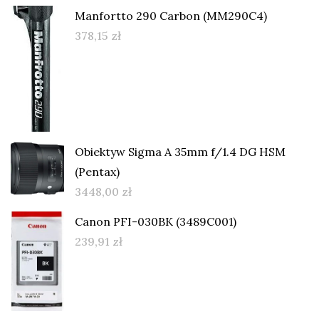
Manfortto 290 Carbon (MM290C4)
378,15
zł
Obiektyw Sigma A 35mm f/1.4 DG HSM
(Pentax)
3448,00
zł
Canon PFI-030BK (3489C001)
239,91
zł