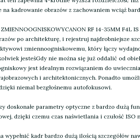
at ten zapewnia 4-krotnie wyższa rozdzielczość niż
że na kadrowanie obrazów z zachowaniem wciąż bardz
 ZMIENNOOGNISKOWYCANON RF 14-35MM F4L IS
azów po architekturę, i rejestruj najdrobniejsze szc
ywowi zmiennoogniskowemu, który łączy wydajnoś
olwiek jesteśGdy nie można się już oddalić od obie
gniskowy jest idealnym rozwiązaniem do uwiecznian
krajobrazowych i architektonicznych. Ponadto umożl
 dzięki niemal bezgłośnemu autofokusowi.
j
y doskonałe parametry optyczne z bardzo dużą fun
kowej, dzięki czemu czas naświetlania i czułość ISO 
 wypełnić kadr bardzo dużą ilością szczegółów na