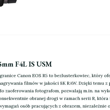
35mm F4L IS USM
ranice Canon EOS R5 to bezlusterkowiec, który ofe
nagrywania filmów w jakości 8K RAW. Dzięki temu z 
do zaoferowania fotografom, pozwalają m.in. na wyk
onsekwentnie obranej drogi w ramach serii R, która
magań osób pracujących z obrazem, niezależnie od