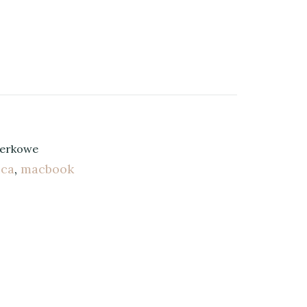
terkowe
ica
,
macbook