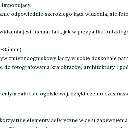
t imponujący.
ie odpowiednio szerokiego kąta widzenia, ale fot
idzenia jest niemal taki, jak w przypadku ludzkie
4–35 mm)
yw zmiennoogniskowy łączy w sobie doskonałe para
ię do fotografowania krajobrazów, architektury i po
 całym zakresie ogniskowej, dzięki czemu czas naświ
orzystuje elementy asferyczne w celu zapewnienia