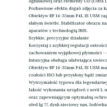
ogniskowej oraz elementy UD (Ultra 
Pozbawione efektu drgań zdjęcia za 
Obiektyw RF 14-35mm F4L IS USM zapew
słabym świetle. Stabilizator obrazu 
aparatów z technologią IBIS.
Szybkie, precyzyjne działanie
Korzystaj z szybkiej regulacji ostroś
zachowaniem wyjątkowej płynności – 
Intuicyjna obsługa ułatwiająca uwiec
Obiektyw RF 14-35mm F4L IS USM ma 
czułości ISO lub przysłony bądź zmia
Wytrzymałość typowa dla legendarnej 
Jakość wykonania urządzeń z serii L
oraz zapewniającym optymalną ochro
oled lg 77, dysk sieciowy nas, lodówka