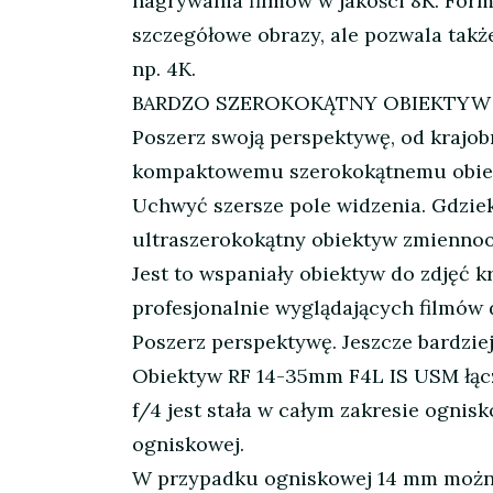
nagrywania filmów w jakości 8K. Form
szczegółowe obrazy, ale pozwala tak
np. 4K.
BARDZO SZEROKOKĄTNY OBIEKTYW
Poszerz swoją perspektywę, od krajobr
kompaktowemu szerokokątnemu obiekt
Uchwyć szersze pole widzenia. Gdziek
ultraszerokokątny obiektyw zmiennoo
Jest to wspaniały obiektyw do zdjęć 
profesjonalnie wyglądających filmów
Poszerz perspektywę. Jeszcze bardzie
Obiektyw RF 14-35mm F4L IS USM łącz
f/4 jest stała w całym zakresie ognis
ogniskowej.
W przypadku ogniskowej 14 mm można