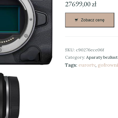
27699,00
zł
Zobacz cenę
SKU:
c90276ece06f
Category:
Aparaty bezlus
Tags:
eurortv
,
gofrown