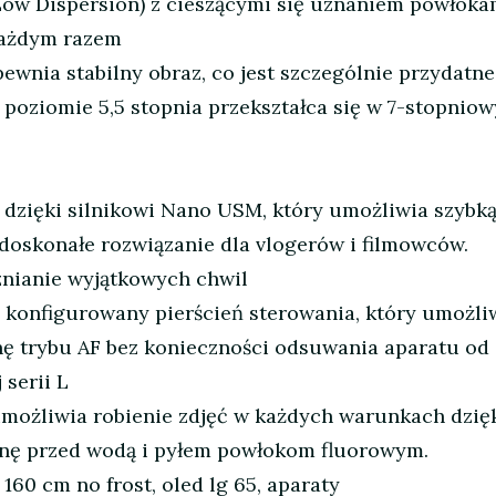
Low Dispersion) z cieszącymi się uznaniem powłoka
każdym razem
nia stabilny obraz, co jest szczególnie przydatne
na poziomie 5,5 stopnia przekształca się w 7-stopn
ci dzięki silnikowi Nano USM, który umożliwia szyb
doskonałe rozwiązanie dla vlogerów i filmowców.
znianie wyjątkowych chwil
konfigurowany pierścień sterowania, który umożli
nę trybu AF bez konieczności odsuwania aparatu od 
serii L
 umożliwia robienie zdjęć w każdych warunkach dzi
nę przed wodą i pyłem powłokom fluorowym.
 160 cm no frost, oled lg 65, aparaty