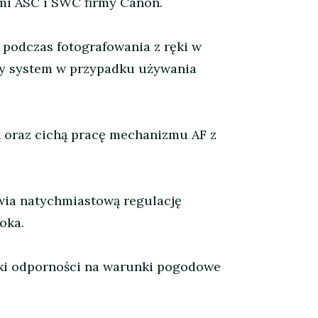
mi ASC i SWC firmy Canon.
 podczas fotografowania z ręki w
iowy system w przypadku używania
ką oraz cichą pracę mechanizmu AF z
wia natychmiastową regulację
oka.
ęki odporności na warunki pogodowe