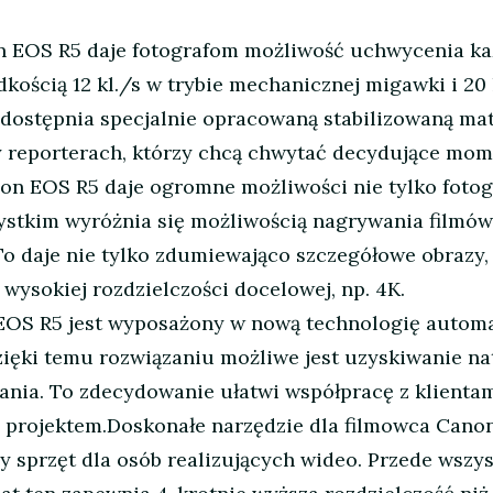
n EOS R5 daje fotografom możliwość uchwycenia ka
kością 12 kl./s w trybie mechanicznej migawki i 20
 udostępnia specjalnie opracowaną stabilizowaną mat
y reporterach, którzy chcą chwytać decydujące mom
n EOS R5 daje ogromne możliwości nie tylko fotogr
ystkim wyróżnia się możliwością nagrywania filmów
 To daje nie tylko zdumiewająco szczegółowe obrazy
ysokiej rozdzielczości docelowej, np. 4K.
S R5 jest wyposażony w nową technologię automat
ięki temu rozwiązaniu możliwe jest uzyskiwanie n
ania. To zdecydowanie ułatwi współpracę z klienta
 projektem.Doskonałe narzędzie dla filmowca Cano
ny sprzęt dla osób realizujących wideo. Przede wsz