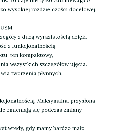
 4K. To daje nie tylko zdumiewająco
o wysokiej rozdzielczości docelowej,
 USM
zegóły z dużą wyrazistością dzięki
ć z funkcjonalnością.
ktu, ten kompaktowy,
ia wszystkich szczegółów ujęcia.
iwia tworzenia płynnych,
kcjonalnością. Maksymalna przysłona
nie zmieniają się podczas zmiany
wet wtedy, gdy mamy bardzo mało