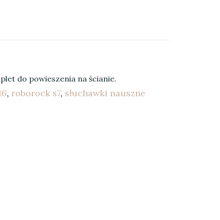
let do powieszenia na ścianie.
16
,
roborock s7
,
słuchawki nauszne