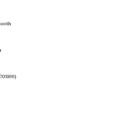
tooth
u
701100)