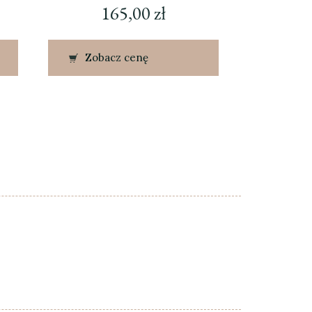
165,00
zł
Zobacz cenę