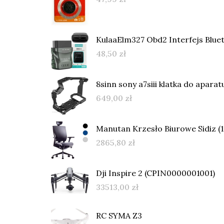
KulaaElm327 Obd2 Interfejs Blue
48,50
zł
8sinn sony a7siii klatka do aparat
649,00
zł
Manutan Krzesło Biurowe Sidiz (1
2865,80
zł
Dji Inspire 2 (CPIN0000001001)
33513,00
zł
RC SYMA Z3