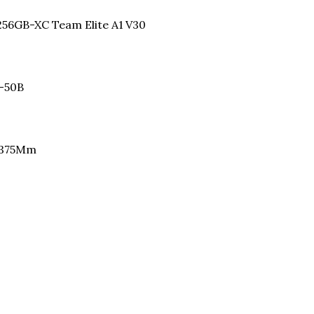
56GB-XC Team Elite A1 V30
-50B
" 375Mm