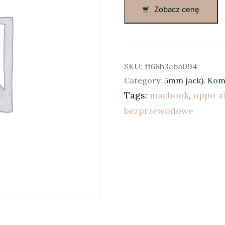
Zobacz cenę
SKU:
ff68b3cba094
Category:
5mm jack). Komp
Tags:
macbook
,
oppo a
bezprzewodowe