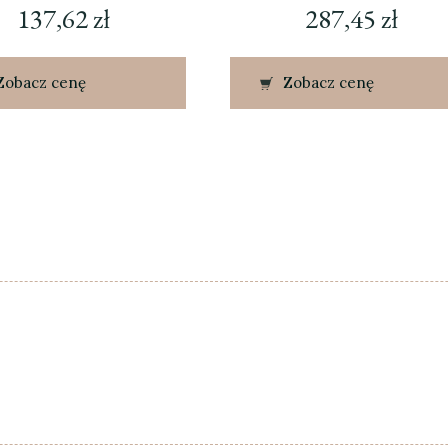
137,62
zł
287,45
zł
Zobacz cenę
Zobacz cenę