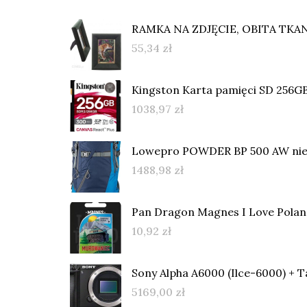
RAMKA NA ZDJĘCIE, OBITA TKAN
55,34
zł
Kingston Karta pamięci SD 256G
1038,97
zł
Lowepro POWDER BP 500 AW nieb
1488,98
zł
Pan Dragon Magnes I Love Polan
10,92
zł
Sony Alpha A6000 (Ilce-6000) + 
5169,00
zł