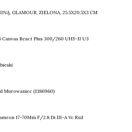
INĄ, GLAMOUR, ZIELONA, 25,5X20,5X3 CM
B Canvas React Plus 300/260 UHS-II U3
ieski
d Murowaniec (1386960)
Tamron 17-70Mm F/2.8 Di III-A Vc Rxd