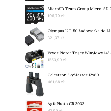
MicroSD Team Group Micro-SD 2
106,70
zł
Olympus UC-50 Ładowarka do LI
321,37
zł
Vevor Ploter Tnący Winylowy 14
1553,99
zł
Celestron SkyMaster 12x60
461,68
zł
AgfaPhoto CR 2032
47,99
zł