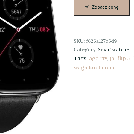
Zobacz cenę
SKU:
f626a127b6d9
Category:
Smartwatche
Tags:
agd rtv
,
jbl flip 5
,
waga kuchenna