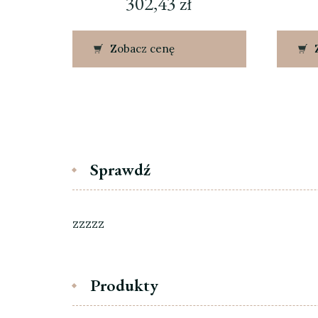
302,43
zł
Zobacz cenę
Sprawdź
zzzzz
Produkty