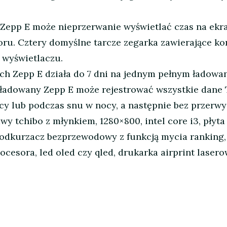
p E może nieprzerwanie wyświetlać czas na ekrani
ru. Cztery domyślne tarcze zegarka zawierające k
 wyświetlaczu.
Zepp E działa do 7 dni na jednym pełnym ładowaniu
aładowany Zepp E może rejestrować wszystkie dane
y lub podczas snu w nocy, a następnie bez przerwy
y tchibo z młynkiem, 1280×800, intel core i3, płyt
a, odkurzacz bezprzewodowy z funkcją mycia ranking
procesora, led oled czy qled, drukarka airprint lase