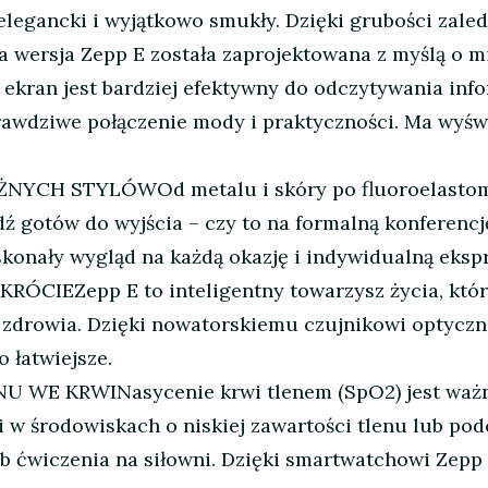
 elegancki i wyjątkowo smukły. Dzięki grubości za
 wersja Zepp E została zaprojektowana z myślą o mi
 ekran jest bardziej efektywny do odczytywania infor
prawdziwe połączenie mody i praktyczności. Ma wyśw
H STYLÓWOd metalu i skóry po fluoroelastomer 
 gotów do wyjścia – czy to na formalną konferencję,
onały wygląd na każdą okazję i indywidualną ekspr
EZepp E to inteligentny towarzysz życia, który 
 zdrowia. Dzięki nowatorskiemu czujnikowi optycz
 łatwiejsze.
WE KRWINasycenie krwi tlenem (SpO2) jest ważn
 w środowiskach o niskiej zawartości tlenu lub po
ub ćwiczenia na siłowni. Dzięki smartwatchowi Zep