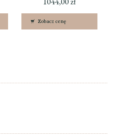
1044,00
zł
Zobacz cenę