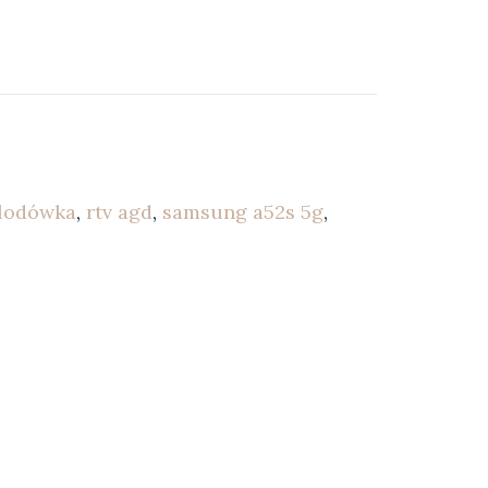
lodówka
,
rtv agd
,
samsung a52s 5g
,