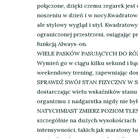
połączone, dzięki czemu zegarek jest
noszeniu w dzień i w nocy.Kwadratowa
ale stylowy wygląd i styl. Kwadratowy
ograniczonej przestrzeni, osiągając 
funkcją Always-on.
WIELE PASKÓW PASUJĄCYCH DO RÓŻNYC
Wymień go w ciągu kilku sekund i bądź
weekendowy trening, zapewniając dosk
SPRAWDŹ SWÓJ STAN FIZYCZNY W SKRÓCI
dostarczając wielu wskaźników stanu
organizmu z nadgarstka nigdy nie było
NATYCHMIAST ZMIERZ POZIOM TLENU 
szczególnie na dużych wysokościach i
intensywności, takich jak maratony l