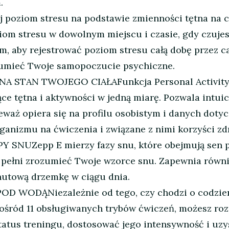
.
ziom stresu na podstawie zmienności tętna na cz
iom stresu w dowolnym miejscu i czasie, gdy czujesz
m, aby rejestrować poziom stresu całą dobę przez cał
zumieć Twoje samopoczucie psychiczne.
 STAN TWOJEGO CIAŁAFunkcja Personal Activity I
 tętna i aktywności w jedną miarę. Pozwala intuicy
waż opiera się na profilu osobistym i danych dotycz
rganizmu na ćwiczenia i związane z nimi korzyści z
UZepp E mierzy fazy snu, które obejmują sen płyt
 pełni zrozumieć Twoje wzorce snu. Zapewnia równie
nutową drzemkę w ciągu dnia.
ODĄNiezależnie od tego, czy chodzi o codzienne
spośród 11 obsługiwanych trybów ćwiczeń, możesz r
status treningu, dostosować jego intensywność i uz