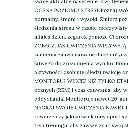
swoje aktualne nasycenie krwi tlenem
OCENA POZIOMU STRESUPoznaj swój po
normalny, średni i wysoki. Zmierz poz
śledzenia stresu w czasie rzeczywisty
miałeś dzień, zegarek pomoże Ci zro
ZOBACZ, JAK ĆWICZENIA WPŁYWAJĄ NA
zamienia zaawansowane dane dotyczące
łatwego do zrozumienia wyniku. Ponie
aktywności osobistej śledzi reakcję o
MONITORUJ WIĘCEJ NIŻ TYLKO ETAPY SN
ocznych (REM) i czas czuwania, aby w
oddychania. Monitoruje nawet 20-mi
NAGRAJ SWOJE ĆWICZENIA NAWET POD W
rowerze czy jakikolwiek inny sport 
tryb treningu, aby zawsze znać swój 