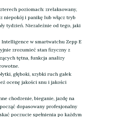
terech poziomach: zrelaksowany,
 niepokój i panikę lub włącz tryb
y tydzień. Niezależnie od tego, jaki
ntelligence w smartwatchu Zepp E
jnie zrozumieć stan fizyczny z
ących tętna, funkcja analizy
drowotne.
ki, głęboki, szybki ruch gałek
ż ocenę jakości snu i jakości
 chodzenie, bieganie, jazdę na
ozpocząć dopasowany profesjonalny
yskać poczucie spełnienia po każdym