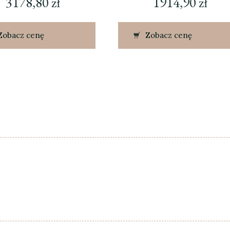
3178,80
zł
1914,90
zł
Zobacz cenę
Zobacz cenę