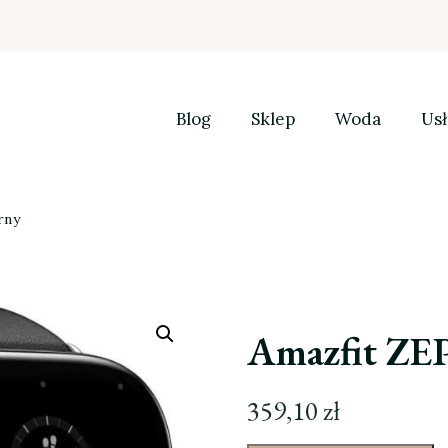
Blog
Sklep
Woda
Usł
rny
Amazfit ZE
359,10
zł