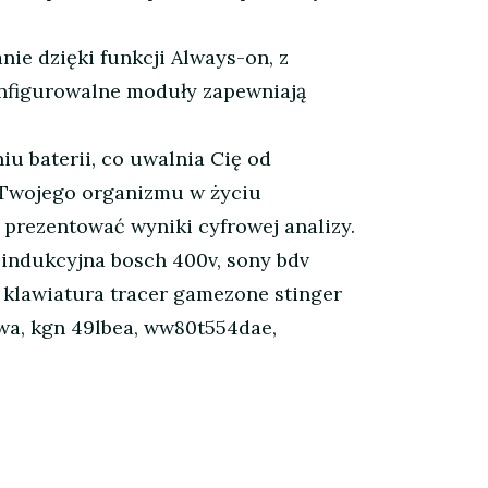
e dzięki funkcji Always-on, z
onfigurowalne moduły zapewniają
 baterii, co uwalnia Cię od
 Twojego organizmu w życiu
 prezentować wyniki cyfrowej analizy.
a indukcyjna bosch 400v, sony bdv
, klawiatura tracer gamezone stinger
rowa, kgn 49lbea, ww80t554dae,