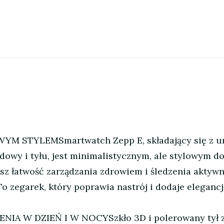
TYLEMSmartwatch Zepp E, składający się z unik
owy i tyłu, jest minimalistycznym, ale stylowym do
esz łatwość zarządzania zdrowiem i śledzenia aktyw
o zegarek, który poprawia nastrój i dodaje elegancj
W DZIEŃ I W NOCYSzkło 3D i polerowany tył ze s