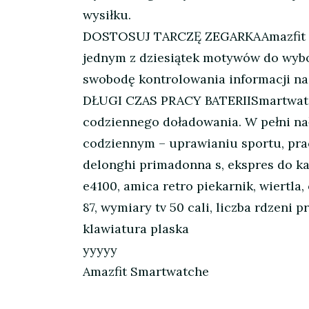
wysiłku.
DOSTOSUJ TARCZĘ ZEGARKAAmazfit Zep
jednym z dziesiątek motywów do wybo
swobodę kontrolowania informacji na
DŁUGI CZAS PRACY BATERIISmartwatch 
codziennego doładowania. W pełni n
codziennym – uprawianiu sportu, prac
delonghi primadonna s, ekspres do kaw
e4100, amica retro piekarnik, wiertl
87, wymiary tv 50 cali, liczba rdzeni 
klawiatura plaska
yyyyy
Amazfit Smartwatche