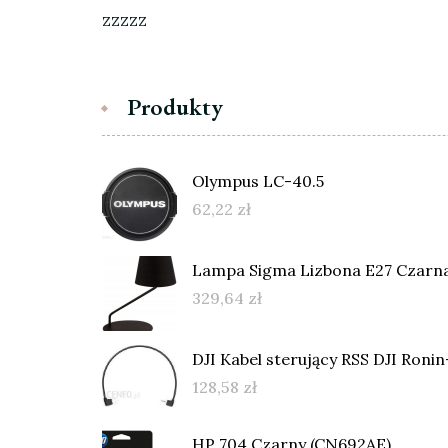
zzzzz
Produkty
Olympus LC-40.5
62,22
zł
Lampa Sigma Lizbona E27 Czarn
329,64
zł
DJI Kabel sterujący RSS DJI Ronin-
128,58
zł
HP 704 Czarny (CN692AE)