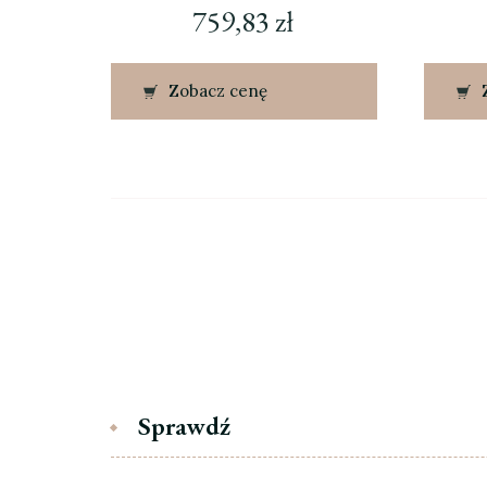
759,83
zł
Zobacz cenę
Sprawdź