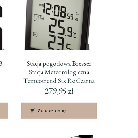
B
Stacja pogodowa Bresser
Stacja Meteorologiczna
Temeotrend Stx Rc Czarna
(73270)
279,95
zł
Zobacz cenę