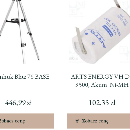
nhuk Blitz 76 BASE
ARTS ENERGY VH D
9500, Akum: Ni-MH
446,99
zł
102,35
zł
Zobacz cenę
Zobacz cenę