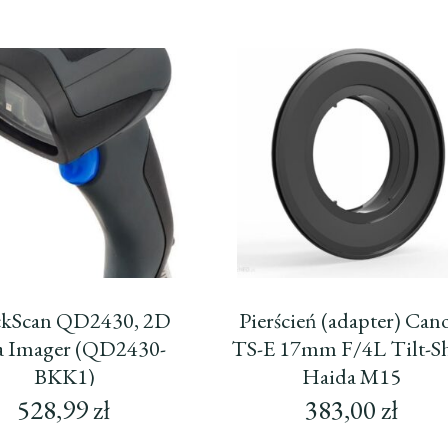
kScan QD2430, 2D
Pierścień (adapter) Can
a Imager (QD2430-
TS-E 17mm F/4L Tilt-Sh
BKK1)
Haida M15
528,99
zł
383,00
zł