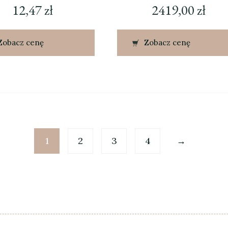
12,47
zł
2419,00
zł
Zobacz cenę
Zobacz cenę
1
2
3
4
→