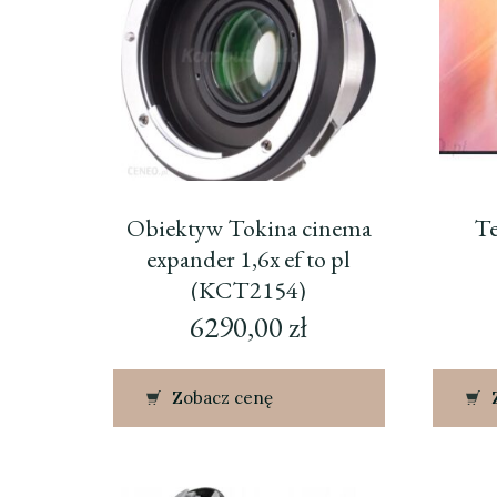
Obiektyw Tokina cinema
Te
expander 1,6x ef to pl
(KCT2154)
6290,00
zł
Zobacz cenę