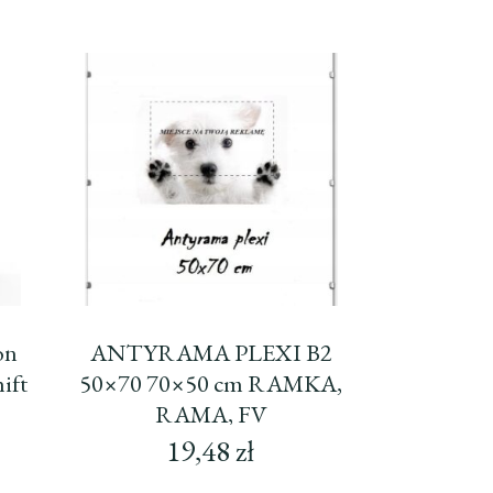
on
ANTYRAMA PLEXI B2
ift
50×70 70×50 cm RAMKA,
RAMA, FV
19,48
zł