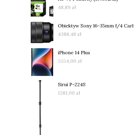
48,89
zł
Obiektyw Sony 16-35mm f/4 Carl 
4388,48
zł
iPhone 14 Plus
5554,00
zł
Sirui P-224S
1281,00
zł