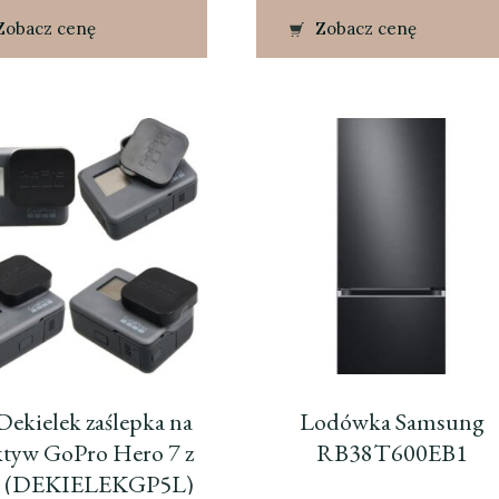
Zobacz cenę
Zobacz cenę
Dekielek zaślepka na
Lodówka Samsung
ktyw GoPro Hero 7 z
RB38T600EB1
o (DEKIELEKGP5L)