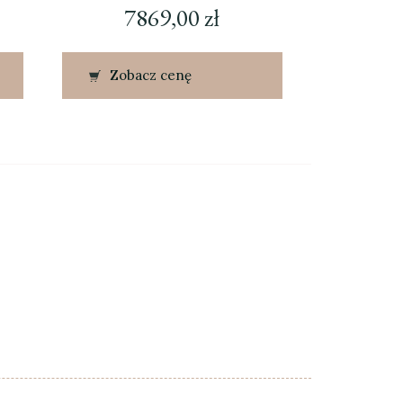
7869,00
zł
Zobacz cenę