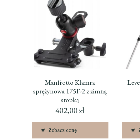
Manfrotto Klamra
Leve
sprężynowa 175F-2 z zimną
stopką
402,00
zł
Zobacz cenę