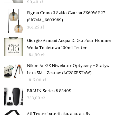
90,40
zł
Sigma Como 3 Szkło Czarna 3X60W E27
(SIGMA_6603989)
361,25
zł
Giorgio Armani Acqua Di Gio Pour Homme
Woda Toaletowa 100ml Tester
184,99
zł
Nikon Ac-2S Niwelator Optyczny + Statyw
Łata 5M - Zestaw (AC2SZESTAW)
1815,00
zł
BRAUN Series 8 8340S
733,00
zł
Atl Tester baterii aku. aaa, aa, 9v