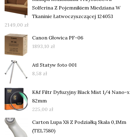
Solferina Z Pojemnikiem Miedziana W
Tkaninie Łatwoczyszczącej 124053
2149,00
zł
Canon Głowica PF-06
1893,10
zł
Atl Statyw foto 001
8,58
zł
K&f Filtr Dyfuzyjny Black Mist 1/4 Nano-x
82mm
225,00
zł
Carton Lupa X8 Z Podziałką Skala 0,1Mm
(TEL7580)