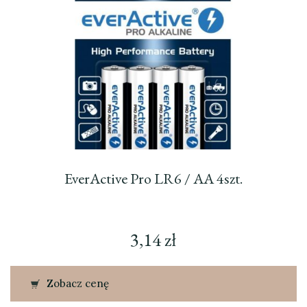
EverActive Pro LR6 / AA 4szt.
3,14
zł
Zobacz cenę