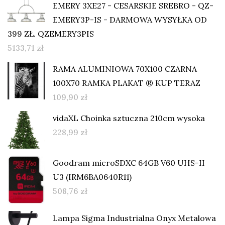
EMERY 3XE27 - CESARSKIE SREBRO - QZ-
EMERY3P-IS - DARMOWA WYSYŁKA OD
399 ZŁ. QZEMERY3PIS
5133,71
zł
RAMA ALUMINIOWA 70X100 CZARNA
100X70 RAMKA PLAKAT ® KUP TERAZ
109,90
zł
vidaXL Choinka sztuczna 210cm wysoka
228,99
zł
Goodram microSDXC 64GB V60 UHS-II
U3 (IRM6BA0640R11)
508,76
zł
Lampa Sigma Industrialna Onyx Metalowa