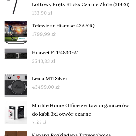
Loftowy Pręty Sticks Czarne Złote (31926)
133,90
zł
Telewizor Hisense 43A7GQ
1799,99
zł
Huawei ETP4830-A1
3543,83
zł
Leica M11 Silver
43499,00
zł
Maxlife Home Office zestaw organizerów
do kabli 3x1 otwór czarne
7,55
zł
Kanapa Rozkładana Trzyosobowa