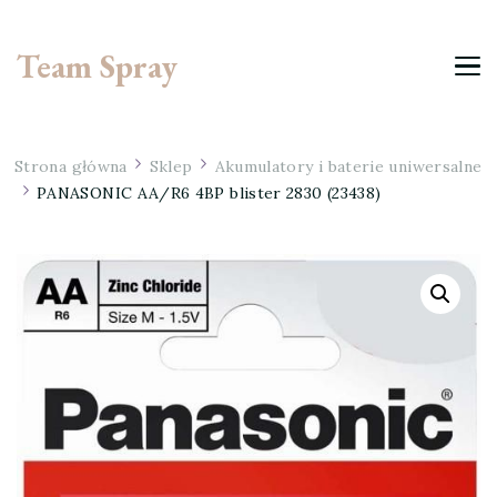
Team Spray
Strona główna
Sklep
Akumulatory i baterie uniwersalne
PANASONIC AA/R6 4BP blister 2830 (23438)