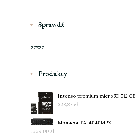
Sprawdź
zzzzz
Produkty
Intenso premium microSD 512 GB
228,87
zł
Monacor PA-4040MPX
1569,00
zł