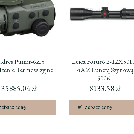
dres Pumir-6Z.5
Leica Fortis6 2-12X50I 
dzenie Termowizyjne
4A Z Lunetą Szynową
50061
35885,04
zł
8133,58
zł
Zobacz cenę
Zobacz cenę