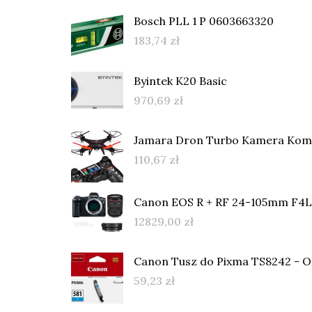
Bosch PLL 1 P 0603663320
183,74
zł
Byintek K20 Basic
970,69
zł
Jamara Dron Turbo Kamera Kom
110,67
zł
Canon EOS R + RF 24-105mm F4L
12829,00
zł
Canon Tusz do Pixma TS8242 - Or
59,23
zł