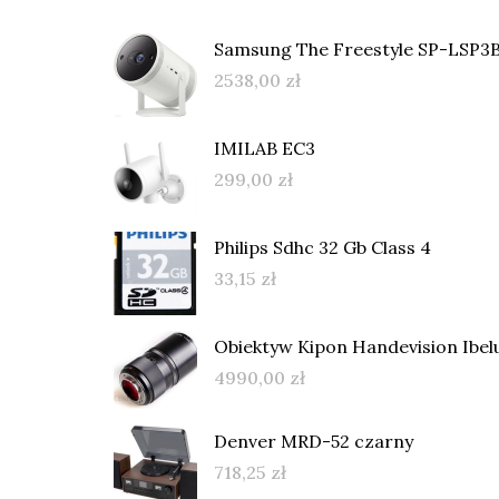
Samsung The Freestyle SP-LSP3
2538,00
zł
IMILAB EC3
299,00
zł
Philips Sdhc 32 Gb Class 4
33,15
zł
Obiektyw Kipon Handevision Ibel
4990,00
zł
Denver MRD-52 czarny
718,25
zł