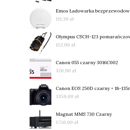
Emos Ładowarka bezprzewodowa 
111,39
zł
Olympus CSCH-123 pomarańczowy
152,00
zł
Canon 055 czarny 3016C002
326,90
zł
Canon EOS 250D czarny + 18-13
3359,00
zł
Magnat MMS 730 Czarny
1750,00
zł