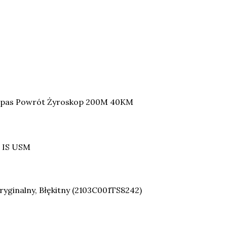
pas Powrót Żyroskop 200M 40KM
 IS USM
yginalny, Błękitny (2103C001TS8242)