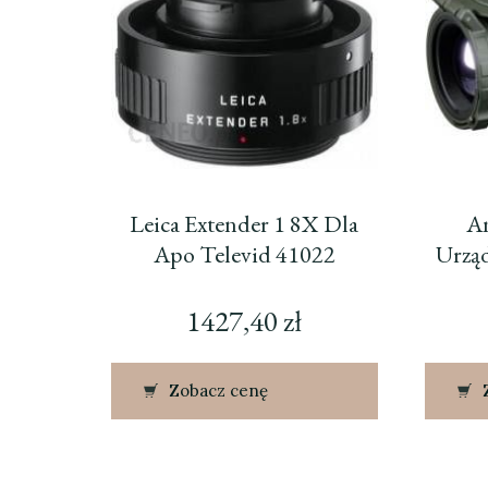
Leica Extender 1 8X Dla
An
Apo Televid 41022
Urzą
1427,40
zł
Zobacz cenę